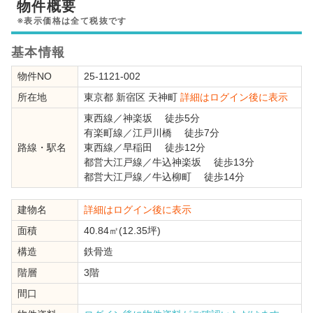
物件概要
※表示価格は全て税抜です
基本情報
物件NO
25-1121-002
所在地
東京都
新宿区
天神町
詳細はログイン後に表示
東西線
／
神楽坂
徒歩5分
有楽町線
／
江戸川橋
徒歩7分
路線・駅名
東西線
／
早稲田
徒歩12分
都営大江戸線
／
牛込神楽坂
徒歩13分
都営大江戸線
／
牛込柳町
徒歩14分
建物名
詳細はログイン後に表示
面積
40.84㎡(12.35坪)
構造
鉄骨造
階層
3階
間口