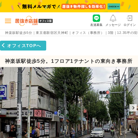
友達募集
メッセージ
ログイン
神楽坂駅徒歩5分｜東京都新宿区天神町｜オフィス（事務所）｜3階｜12.35坪の現状渡し
オフィスTOPへ
神楽坂駅徒歩5分。1フロア1テナントの東向き事務所