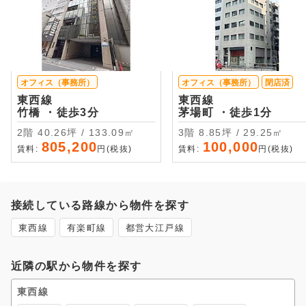
オフィス（事務所）
オフィス（事務所）
閉店済
東西線
東西線
竹橋 ・徒歩3分
茅場町 ・徒歩1分
2階 40.26坪 / 133.09㎡
3階 8.85坪 / 29.25㎡
805,200
100,000
賃料:
円(税抜)
賃料:
円(税抜)
接続している路線から物件を探す
東西線
有楽町線
都営大江戸線
近隣の駅から物件を探す
東西線