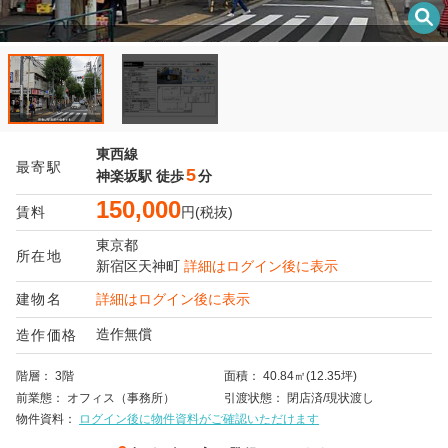
東西線
最寄駅
5
神楽坂駅
徒歩
分
150,000
賃料
円(税抜)
東京都
所在地
新宿区
天神町
詳細はログイン後に表示
建物名
詳細はログイン後に表示
造作無償
造作価格
階層
3階
面積
40.84㎡(12.35坪)
前業態
オフィス（事務所）
引渡状態
閉店済/現状渡し
物件資料
ログイン後に物件資料がご確認いただけます