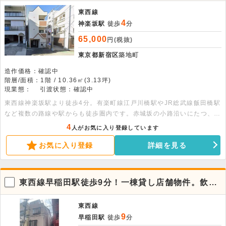
東西線
4
神楽坂駅
徒歩
分
65,000
円(税抜)
東京都新宿区
築地町
造作価格：確認中
階層/面積：1階 / 10.36㎡(3.13坪)
現業態：
引渡状態：確認中
東西線神楽坂駅より徒歩4分。有楽町線江戸川橋駅やJR総武線飯田橋駅
など複数の路線や駅からも徒歩圏内です。赤城坂の小路沿いにたつ、愛
らしいデザインの物件です。1階ワンルームタイプのオフィスです。個
4
人がお気に入り登録しています
人事務所におすすめです。
お気に入り登録
詳細を見る
東西線早稲田駅徒歩9分！一棟貸し店舗物件。飲食
相談可
東西線
9
早稲田駅
徒歩
分