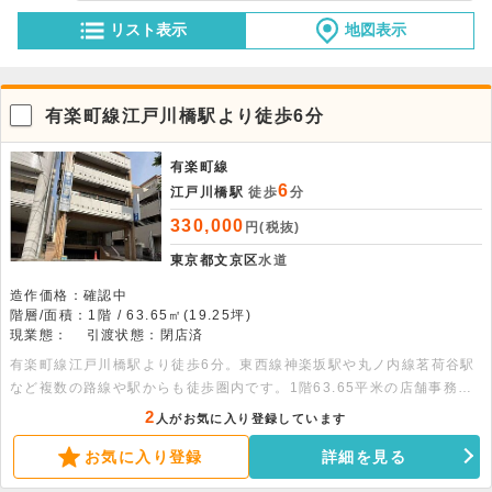
リスト表示
地図表示
有楽町線江戸川橋駅より徒歩6分
有楽町線
6
江戸川橋駅
徒歩
分
330,000
円(税抜)
東京都文京区
水道
造作価格：確認中
階層/面積：1階 / 63.65㎡(19.25坪)
現業態：
引渡状態：閉店済
有楽町線江戸川橋駅より徒歩6分。東西線神楽坂駅や丸ノ内線茗荷谷駅
など複数の路線や駅からも徒歩圏内です。1階63.65平米の店舗事務所
です。美容室・理容室・エステサロン・マッサージ・整体院・歯科・病
2
人がお気に入り登録しています
院・クリニック・美容系・医療系・介護系・塾・スクールなど是非ご相
お気に入り登録
詳細を見る
談ください。