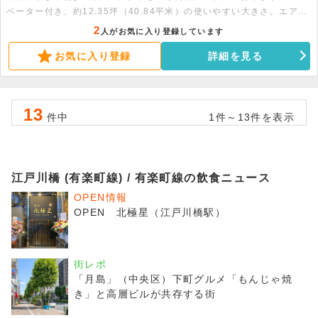
ベーター付き、約12.35坪（40.84平米）の使いやすい大きさ。エアコ
ン2基、トイレ、ミニキッチン完備で快適なオフィス環境となっており
2
人がお気に入り登録しています
ます。まずはお気軽にお問い合わせください。
お気に入り登録
詳細を見る
13
件中
1件～13件を表示
江戸川橋 (有楽町線) / 有楽町線の飲食ニュース
OPEN情報
OPEN 北極星（江戸川橋駅）
街レポ
「月島」（中央区）下町グルメ「もんじゃ焼
き」と高層ビルが共存する街