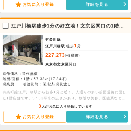
お気に入り登録
詳細を見る
江戸川橋駅徒歩1分の好立地！文京区関口の1階店
舗物件
有楽町線
1
江戸川橋駅
徒歩
分
227,273
円(税抜)
東京都文京区
関口
造作価格：造作無償
階層/面積：1階 / 57.33㎡(17.34坪)
現業態：
引渡状態：閉店済/現状渡し
有楽町線江戸川橋駅から徒歩1分と近く、人通りの多い前面道路に面し
た1階店舗です。57.33平米の広さがあり、物販や美容、医療系など幅
広い業態に適しています。充実した周辺環境も魅力。ぜひご検討くださ
3
人がお気に入り登録しています
い。
お気に入り登録
詳細を見る