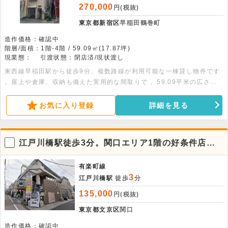
270,000
円(税抜)
東京都新宿区
早稲田鶴巻町
造作価格：確認中
階層/面積：1階-4階 / 59.09㎡(17.87坪)
現業態：
引渡状態：閉店済/現状渡し
東西線早稲田駅から徒歩9分、複数路線が利用可能な一棟貸し物件です
。屋上や倉庫、収納も備えた実用的な間取りで 、59.09平米の広さが
あります 。飲食の相談も含め、幅広い業態に対応可能です。詳細につ
きましてはお問い合わせください。
お気に入り登録
詳細を見る
江戸川橋駅徒歩3分。関口エリア1階の好条件店
舗・事務所物件
有楽町線
3
江戸川橋駅
徒歩
分
135,000
円(税抜)
東京都文京区
関口
造作価格：確認中