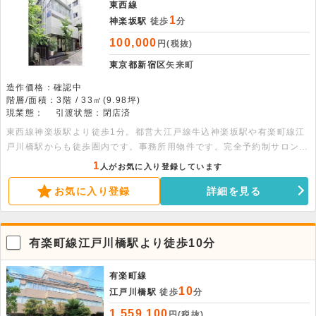
東西線
1
神楽坂駅
徒歩
分
100,000
円(税抜)
東京都新宿区
矢来町
造作価格：確認中
階層/面積：3階 / 33㎡(9.98坪)
現業態：
引渡状態：閉店済
東西線神楽坂駅より徒歩1分。都営大江戸線牛込神楽坂駅や有楽町線江
戸川橋駅からも徒歩圏内です。事務所用物件です。完全予約制サロンな
どにもおすすめです。 エアコン2基、シンク、棚などの残置物がありま
1
人がお気に入り登録しています
す。共用のトイレもあります。
お気に入り登録
詳細を見る
有楽町線江戸川橋駅より徒歩10分
有楽町線
10
江戸川橋駅
徒歩
分
1,559,100
円(税抜)