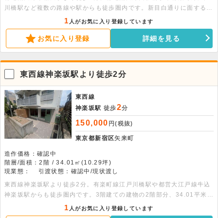
川橋駅など複数の路線や駅からも徒歩圏内です。新目白通りに面する貸
事務所店舗です。外装リニューアル済です。ガラス張りで入りやすいで
1
人がお気に入り登録しています
す。各種サロンなどにおすすめです。
お気に入り登録
詳細を見る
東西線神楽坂駅より徒歩2分
東西線
2
神楽坂駅
徒歩
分
150,000
円(税抜)
東京都新宿区
矢来町
造作価格：確認中
階層/面積：2階 / 34.01㎡(10.29坪)
現業態：
引渡状態：確認中/現状渡し
東西線神楽坂駅より徒歩2分。有楽町線江戸川橋駅や都営大江戸線牛込
神楽坂駅からも徒歩圏内です。3階建ての建物の2階部分、34.01平米の
事務所店舗です。エレベーター・個別空調・室内トイレ完備です。
1
人がお気に入り登録しています