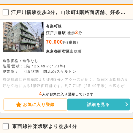
江戸川橋駅徒歩3分。山吹町1階路面店舗、好条件
の25.49平米
有楽町線
3
江戸川橋駅
徒歩
分
70,000
円(税抜)
東京都新宿区
山吹町
造作価格：造作なし
階層/面積：1階 / 25.49㎡(7.71坪)
現業態：
引渡状態：閉店済/スケルトン
有楽町線江戸川橋駅より徒歩3分とアクセスが良く、新宿区山吹町の良
好な立地にある1階路面店舗です。約7.71坪（25.49平米）の広さがあ
り、幅広い業態での出店をお考えの方に向いています。お気軽にお問い
4
人がお気に入り登録しています
合わせください。
お気に入り登録
詳細を見る
東西線神楽坂駅より徒歩4分