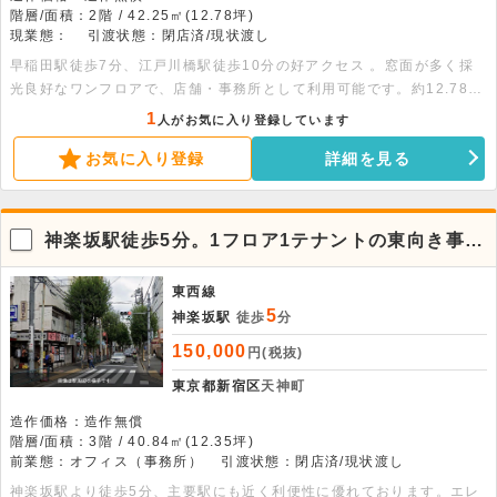
階層/面積：2階 / 42.25㎡(12.78坪)
現業態：
引渡状態：閉店済/現状渡し
早稲田駅徒歩7分、江戸川橋駅徒歩10分の好アクセス 。窓面が多く採
光良好なワンフロアで、店舗・事務所として利用可能です。約12.78坪
（約42.25平米）の広さがあり、5人前後のサイズ感で利用しやすいで
1
人がお気に入り登録しています
す。ご業種はご相談ください 。
お気に入り登録
詳細を見る
神楽坂駅徒歩5分。1フロア1テナントの東向き事務
所
東西線
5
神楽坂駅
徒歩
分
150,000
円(税抜)
東京都新宿区
天神町
造作価格：造作無償
階層/面積：3階 / 40.84㎡(12.35坪)
前業態：オフィス（事務所）
引渡状態：閉店済/現状渡し
神楽坂駅より徒歩5分、主要駅にも近く利便性に優れております。エレ