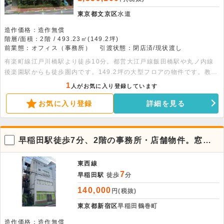
東京都文京区
水道
造作価格：造作無償
階層/面積：2階 / 493.23㎡(149.2坪)
前業態：オフィス（事務所）
引渡状態：閉店済/現状渡し
有楽町線江戸川橋駅より徒歩10分。都営大江戸線飯田橋駅や丸ノ内線
後楽園駅からも徒歩圏内です。149.2坪の大型フロアの物件です。教
室・貸会議室などご相談可能です。土日祝日利用もご相談可能です。
1
人がお気に入り登録しています
お気に入り登録
詳細を見る
早稲田駅徒歩7分、2階の事務所・店舗物件。窓面
が多く採光良好
東西線
7
早稲田駅
徒歩
分
140,000
円(税抜)
東京都新宿区
早稲田鶴巻町
造作価格：造作無償