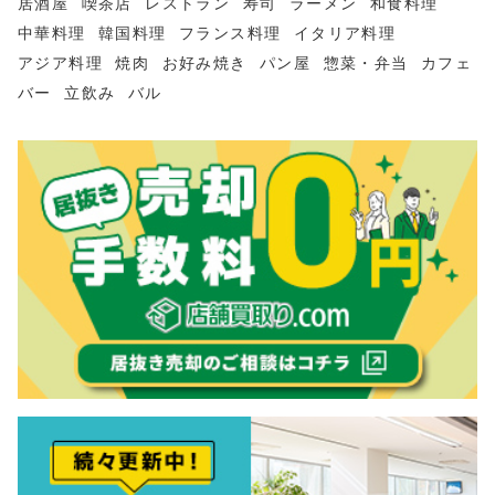
居酒屋
喫茶店
レストラン
寿司
ラーメン
和食料理
中華料理
韓国料理
フランス料理
イタリア料理
アジア料理
焼肉
お好み焼き
パン屋
惣菜・弁当
カフェ
バー
立飲み
バル