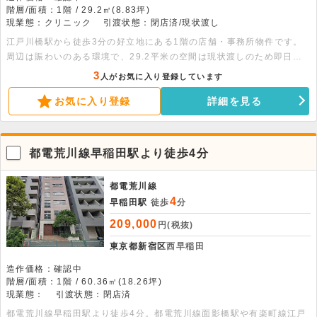
階層/面積：1階 / 29.2㎡(8.83坪)
現業態：クリニック
引渡状態：閉店済/現状渡し
江戸川橋駅から徒歩3分の好立地にある1階の店舗・事務所物件です。
周辺は賑わいのある環境で、29.2平米の空間は現状渡しのため即日入
居が可能です。飲食業態のご相談も前向きに受け付けております。お気
3
人がお気に入り登録しています
軽にお問い合わせください。
お気に入り登録
詳細を見る
都電荒川線早稲田駅より徒歩4分
都電荒川線
4
早稲田駅
徒歩
分
209,000
円(税抜)
東京都新宿区
西早稲田
造作価格：確認中
階層/面積：1階 / 60.36㎡(18.26坪)
現業態：
引渡状態：閉店済
都電荒川線早稲田駅より徒歩4分。都電荒川線面影橋駅や有楽町線江戸