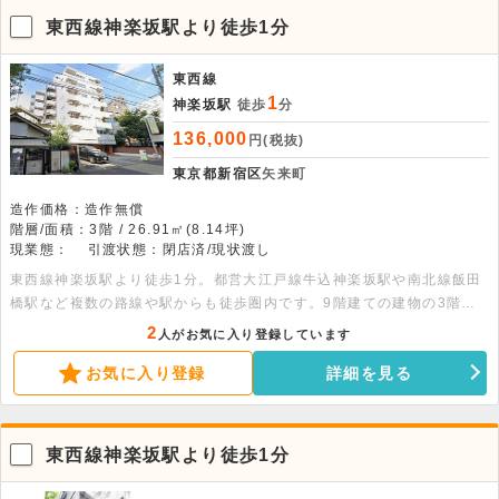
東西線神楽坂駅より徒歩1分
東西線
1
神楽坂駅
徒歩
分
136,000
円(税抜)
東京都新宿区
矢来町
造作価格：造作無償
階層/面積：3階 / 26.91㎡(8.14坪)
現業態：
引渡状態：閉店済/現状渡し
東西線神楽坂駅より徒歩1分。都営大江戸線牛込神楽坂駅や南北線飯田
橋駅など複数の路線や駅からも徒歩圏内です。9階建ての建物の3階部
分、26.91平米。事務所利用が可能で、即入居可能です。
2
人がお気に入り登録しています
お気に入り登録
詳細を見る
東西線神楽坂駅より徒歩1分