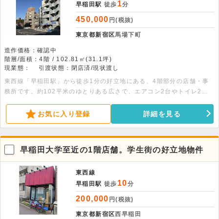
1
早稲田駅
徒歩
分
450,000
円(税抜)
東京都新宿区
馬場下町
造作価格：確認中
階層/面積：4階 / 102.81㎡(31.1坪)
現業態：
引渡状態：閉店済/現状渡し
東西線「早稲田駅」から徒歩1分の好立地にある、4階部分の店舗・事
務所です。約102平米のゆとりある広さで、エアコン2台やトイレ2か
所を完備。業態は相談可能です。内装は原状回復済みのため、スムーズ
に利用を開始できるのも大きな魅力です。ぜひお気軽にお問い合わせく
お気に入り登録
詳細を見る
ださい。
早稲田大学至近の1階店舗。学生街の好立地物件
東西線
10
早稲田駅
徒歩
分
200,000
円(税抜)
東京都新宿区
西早稲田