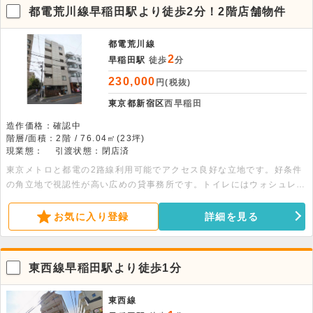
都電荒川線早稲田駅より徒歩2分！2階店舗物件
都電荒川線
2
早稲田駅
徒歩
分
230,000
円(税抜)
東京都新宿区
西早稲田
造作価格：確認中
階層/面積：2階 / 76.04㎡(23坪)
現業態：
引渡状態：閉店済
東京メトロと都電の2路線利用可能でアクセス良好な立地です。好条件
の角立地で視認性が高い広めの貸事務所です。トイレにはウォシュレッ
ト付きの設備があります。本物件は飲食不可となります。安定したオフ
ィス環境をお求めの方におすすめです。ぜひお気軽にお問い合わせくだ
お気に入り登録
詳細を見る
さい。
東西線早稲田駅より徒歩1分
東西線