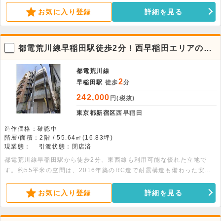
をお待ちしております。
お気に入り登録
詳細を見る
都電荒川線早稲田駅徒歩2分！西早稲田エリアの2
階店舗事務所。軽飲食可能
都電荒川線
2
早稲田駅
徒歩
分
242,000
円(税抜)
東京都新宿区
西早稲田
造作価格：確認中
階層/面積：2階 / 55.64㎡(16.83坪)
現業態：
引渡状態：閉店済
都電荒川線早稲田駅から徒歩2分、東西線も利用可能な優れた立地で
す。約55平米の空間は、2016年築のRC造で耐震構造も備わった安心
の設計です。角部屋で採光も良く、軽飲食などのご相談も可能です。詳
細につきましてはお問い合わせください。
お気に入り登録
詳細を見る