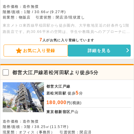
造作価格：造作無償
階層/面積：1階 / 30.66㎡(9.27坪)
前業態：物販店
引渡状態：閉店済/現状渡し
東京メトロ東西線早稲田駅から徒歩圏内、大学敷地至近の好条件な1階
路面店です。約30.66平米の空間は、学生や教職員へのアプローチに優
れています。サービス店舗や軽飲食も相談可能で、幅広い業態での展開
7
人がお気に入り登録しています
が期待できます。まずはお気軽にお問い合わせください。
お気に入り登録
詳細を見る
都営大江戸線若松河田駅より徒歩5分
都営大江戸線
5
若松河田駅
徒歩
分
180,000
円(税抜)
東京都新宿区
戸山
造作価格：造作無償
階層/面積：3階 / 38.25㎡(11.57坪)
現業態：オフィス（事務所）
引渡状態：閉店済