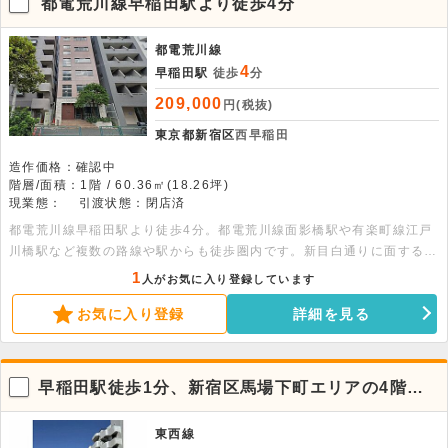
都電荒川線早稲田駅より徒歩4分
都電荒川線
4
早稲田駅
徒歩
分
209,000
円(税抜)
東京都新宿区
西早稲田
造作価格：確認中
階層/面積：1階 / 60.36㎡(18.26坪)
現業態：
引渡状態：閉店済
都電荒川線早稲田駅より徒歩4分。都電荒川線面影橋駅や有楽町線江戸
川橋駅など複数の路線や駅からも徒歩圏内です。新目白通りに面する貸
事務所店舗です。外装リニューアル済です。ガラス張りで入りやすいで
1
人がお気に入り登録しています
す。各種サロンなどにおすすめです。
お気に入り登録
詳細を見る
早稲田駅徒歩1分、新宿区馬場下町エリアの4階店
舗物件
東西線