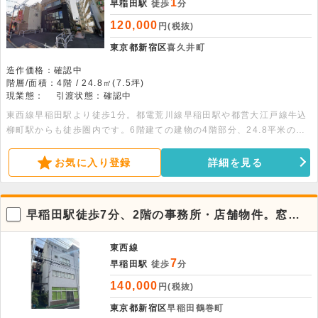
1
早稲田駅
徒歩
分
120,000
円(税抜)
東京都新宿区
喜久井町
造作価格：確認中
階層/面積：4階 / 24.8㎡(7.5坪)
現業態：
引渡状態：確認中
東西線早稲田駅より徒歩1分。都電荒川線早稲田駅や都営大江戸線牛込
柳町駅からも徒歩圏内です。6階建ての建物の4階部分、24.8平米の物
件です。事務所、店舗など様々な用途で使用できます。即入居可能で
す。
お気に入り登録
詳細を見る
早稲田駅徒歩7分、2階の事務所・店舗物件。窓面
が多く採光良好
東西線
7
早稲田駅
徒歩
分
140,000
円(税抜)
東京都新宿区
早稲田鶴巻町