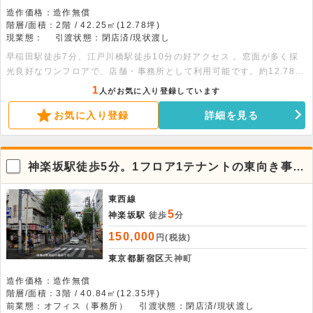
造作価格：造作無償
階層/面積：2階 / 42.25㎡(12.78坪)
現業態：
引渡状態：閉店済/現状渡し
早稲田駅徒歩7分、江戸川橋駅徒歩10分の好アクセス 。窓面が多く採
光良好なワンフロアで、店舗・事務所として利用可能です。約12.78坪
（約42.25平米）の広さがあり、5人前後のサイズ感で利用しやすいで
1
人がお気に入り登録しています
す。ご業種はご相談ください 。
お気に入り登録
詳細を見る
神楽坂駅徒歩5分。1フロア1テナントの東向き事務
所
東西線
5
神楽坂駅
徒歩
分
150,000
円(税抜)
東京都新宿区
天神町
造作価格：造作無償
階層/面積：3階 / 40.84㎡(12.35坪)
前業態：オフィス（事務所）
引渡状態：閉店済/現状渡し