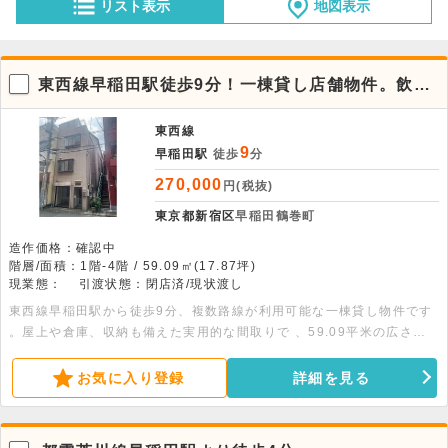
リスト表示
地図表示
東西線早稲田駅徒歩9分！一棟貸し店舗物件。飲食
相談可
東西線
9
早稲田駅
徒歩
分
270,000
円(税抜)
東京都新宿区
早稲田鶴巻町
造作価格：確認中
階層/面積：1階-4階 / 59.09㎡(17.87坪)
現業態：
引渡状態：閉店済/現状渡し
東西線早稲田駅から徒歩9分、複数路線が利用可能な一棟貸し物件です
。屋上や倉庫、収納も備えた実用的な間取りで 、59.09平米の広さが
あります 。飲食の相談も含め、幅広い業態に対応可能です。詳細につ
きましてはお問い合わせください。
お気に入り登録
詳細を見る