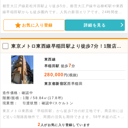
都営大江戸線若松河田駅より徒歩5分。都営大江戸線牛込柳町駅や東西
線早稲田駅からも徒歩圏内です。人気の新宿エリアです。24時間使用
可能です。有人警備のためセキュリティ面も安心です。
お気に入り登録
詳細を見る
東京メトロ東西線早稲田駅より徒歩7分！1階店舗
物件
東西線
7
早稲田駅
徒歩
分
280,000
円(税抜)
東京都新宿区
西早稲田
造作価格：確認中
階層/面積：1階 / 58.84㎡(17.8坪)
現業態：
引渡状態：確認中/スケルトン
東京メトロ東西線「早稲田駅」から徒歩7分の好立地です。商店街にほ
ど近い1階路面物件で、周囲の活気も期待できます。58平米超の広々と
したスケルトン仕様のため、内装も自由自在です。幅広い業態のご相談
2
人がお気に入り登録しています