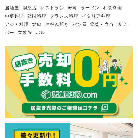
居酒屋
喫茶店
レストラン
寿司
ラーメン
和食料理
中華料理
韓国料理
フランス料理
イタリア料理
アジア料理
焼肉
お好み焼き
パン屋
惣菜・弁当
カフェ
バー
立飲み
バル