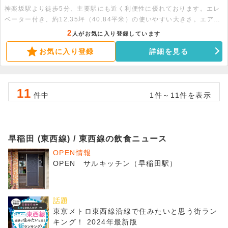
神楽坂駅より徒歩5分、主要駅にも近く利便性に優れております。エレ
ベーター付き、約12.35坪（40.84平米）の使いやすい大きさ。エアコ
ン2基、トイレ、ミニキッチン完備で快適なオフィス環境となっており
2
人がお気に入り登録しています
ます。まずはお気軽にお問い合わせください。
お気に入り登録
詳細を見る
11
件中
1件～11件を表示
早稲田 (東西線) / 東西線の飲食ニュース
OPEN情報
OPEN サルキッチン（早稲田駅）
話題
東京メトロ東西線沿線で住みたいと思う街ラン
キング！ 2024年最新版