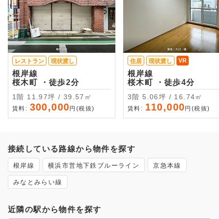
VR
レストラン
現状渡し
住居
現状渡し
根岸線
根岸線
桜木町 ・徒歩2分
桜木町 ・徒歩4分
1階 11.97坪 / 39.57㎡
3階 5.06坪 / 16.74㎡
300,000
110,000
賃料:
円(税抜)
賃料:
円(税抜)
接続している路線から物件を探す
根岸線
横浜市営地下鉄ブルーライン
京急本線
みなとみらい線
近隣の駅から物件を探す