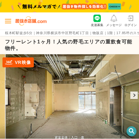
友達募集
メッセージ
ログイン
桜木町駅徒歩5分｜神奈川県横浜市中区野毛町1丁目｜物販店｜1階｜17.85坪のスケルト
フリーレント1ヶ月！人気の野毛エリアの重飲食可能
物件。
VR映像