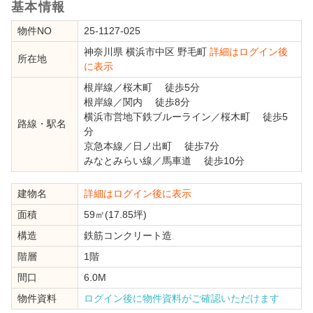
基本情報
物件NO
25-1127-025
神奈川県
横浜市中区
野毛町
詳細はログイン後
所在地
に表示
根岸線
／
桜木町
徒歩5分
根岸線
／
関内
徒歩8分
横浜市営地下鉄ブルーライン
／
桜木町
徒歩5
路線・駅名
分
京急本線
／
日ノ出町
徒歩7分
みなとみらい線
／
馬車道
徒歩10分
建物名
詳細はログイン後に表示
面積
59㎡(17.85坪)
構造
鉄筋コンクリート造
階層
1階
間口
6.0M
物件資料
ログイン後に物件資料がご確認いただけます