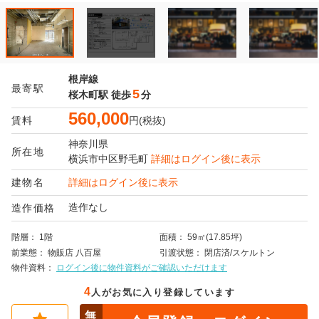
根岸線
最寄駅
5
桜木町駅
徒歩
分
560,000
賃料
円(税抜)
神奈川県
所在地
横浜市中区
野毛町
詳細はログイン後に表示
建物名
詳細はログイン後に表示
造作なし
造作価格
階層
1階
面積
59㎡(17.85坪)
前業態
物販店
八百屋
引渡状態
閉店済/スケルトン
物件資料
ログイン後に物件資料がご確認いただけます
4
人がお気に入り登録しています
無