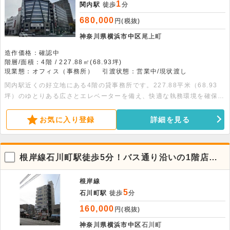
1
関内駅
徒歩
分
680,000
円(税抜)
神奈川県横浜市中区
尾上町
造作価格：確認中
階層/面積：4階 / 227.88㎡(68.93坪)
現業態：オフィス（事務所）
引渡状態：営業中/現状渡し
関内駅近くの好立地にある4階の貸事務所です。227.88平米（68.93
坪）のゆとりある広さとエレベーターを備え、快適な執務環境を確保で
きます。なお、飲食不可となります。ぜひお問い合わせください。
お気に入り登録
詳細を見る
根岸線石川町駅徒歩5分！バス通り沿いの1階店舗
物件。
根岸線
5
石川町駅
徒歩
分
160,000
円(税抜)
神奈川県横浜市中区
石川町