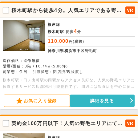
開業できる物件となりますので、ご興味のある方はぜひお早めにお問い
合わせください。
桜木町駅から徒歩4分。人気エリアである野毛
VR
にて、サービス店舗利用が可能な物件が出ま
した！
根岸線
4
桜木町駅
徒歩
分
110,000
円(税抜)
神奈川県横浜市中区
野毛町
造作価格：造作無償
階層/面積：3階 / 16.74㎡(5.06坪)
前業態：住居
引渡状態：閉店済/現状渡し
桜木町駅・日ノ出町駅の両駅からアクセス良好な、人気の野毛エリアに
位置するサービス店舗利用可能物件です。周辺には飲食店を中心に多様
な業態が集積しており、相乗効果による来店動機の創出が期待できま
す。観光客や近隣住民に加え、桜木町・関内エリアで働くビジネス層や
お気に入り登録
詳細を見る
学生まで、幅広いターゲットの集客が見込める立地です。昼夜を問わず
人通りが多く、2駅利用可能という高い利便性を兼ね備えているため、
サービス店舗の出店に適した物件となっております。ぜひお早めにお問
契約金100万円以下！人気の野毛エリアにて、
VR
い合わせください。
サービス店舗利用可能な物件が出ました。
根岸線