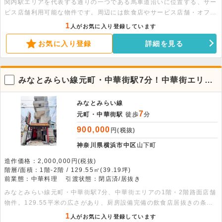
関内駅エリアを代表する通りの一つである馬車道沿いに位置する、サー
ビス店舗利用可能な物件です。周辺には飲食店やサービス店舗・オフィ
ス・商業施設が立ち並び、人通りの多い活気あるエリアとなっておりま
1
人がお気に入り登録しています
す。みなとみらいや横浜中華街も近く、幅広いターゲット層を見込むこ
お気に入り登録
詳細を見る
とが可能です。駅からのアクセスも良好で、サービス店舗の出店に適し
た立地となっておりますので、ぜひお早めにお問い合わせください。
みなとみらい線元町・中華街駅7分！中華街エリア
1-2階居抜き店舗。
みなとみらい線
7
元町・中華街駅
徒歩
分
900,000
円(税抜)
神奈川県横浜市中区
山下町
造作価格：2,000,000円(税抜)
階層/面積：1階-2階 / 129.55㎡(39.19坪)
前業態：中華料理
引渡状態：閉店済/居抜き
みなとみらい線元町・中華街駅7分、中華街エリアの1階・2階路面店舗
物件。129.55平米の広さがあり、厨房設備完備の飲食店居抜きの条件
です。詳細につきましてはお問い合わせください。
1
人がお気に入り登録しています