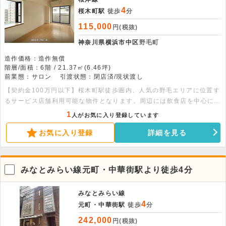
4
桜木町駅
徒歩
分
115,000
円(税抜)
神奈川県横浜市中区
野毛町
造作価格：造作無償
階層/面積：6階 / 21.37㎡(6.46坪)
前業態：サロン
引渡状態：閉店済/現状渡し
【契約金100万円以下】桜木町駅徒歩圏内、人気の野毛エリアに位置す
るサービス店舗利用可能な物件となります。周辺には飲食店を中心に多
様な業態が集積しており、相乗効果による来店動機の創出が期待できま
1
人がお気に入り登録しています
す。建物内には、住居だけでなく事務所・サロン店・マッサージ店等
お気に入り登録
詳細を見る
様々な業種が入居しております。条件等に関してご興味ございましたら
気兼ねなくご連絡ください。
みなとみらい線元町・中華街駅より徒歩4分
みなとみらい線
4
元町・中華街駅
徒歩
分
242,000
円(税抜)