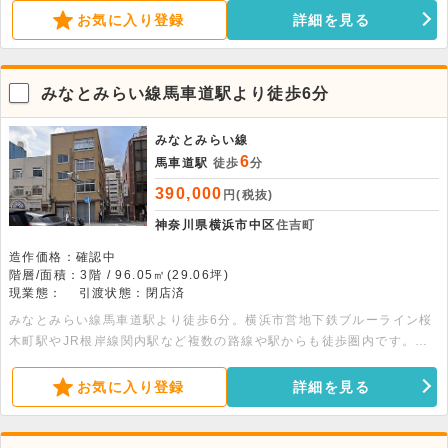
す。1フロア1テナントとなっており、専有部分にトイレがあります。
お気に入り登録
詳細を見る
飲食店の出店もご相談可能です。
みなとみらい線馬車道駅より徒歩6分
みなとみらい線
6
馬車道駅
徒歩
分
390,000
円(税抜)
神奈川県横浜市中区
住吉町
造作価格：確認中
階層/面積：3階 / 96.05㎡(29.06坪)
現業態：
引渡状態：閉店済
みなとみらい線馬車道駅より徒歩6分。横浜市営地下鉄ブルーライン桜
木町駅やJR根岸線関内駅など複数の路線や駅からも徒歩圏内です。再
開発中の関内にある、店舗事務所です。商業施設充実で利便性良好で
す。1フロア1テナントとなっており、専有部分にトイレがあります。
お気に入り登録
詳細を見る
飲食店の出店もご相談可能です。