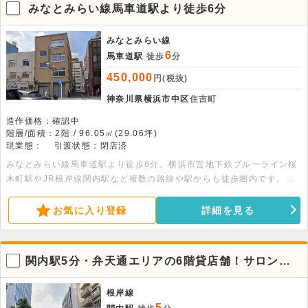
みなとみらい線馬車道駅より徒歩6分
みなとみらい線
6
馬車道駅
徒歩
分
450,000
円(税抜)
神奈川県横浜市中区
住吉町
造作価格：確認中
階層/面積：2階 / 96.05㎡(29.06坪)
現業態：
引渡状態：閉店済
みなとみらい線馬車道駅より徒歩6分。横浜市営地下鉄ブルーライン桜
木町駅やJR根岸線関内駅など複数の路線や駅からも徒歩圏内です。再
開発中の関内にある、店舗事務所です。商業施設充実で利便性良好で
す。1フロア1テナントとなっており、専有部分にトイレがあります。
お気に入り登録
詳細を見る
飲食店の出店もご相談可能です。
関内駅5分・弁天通エリアの6階貸店舗！サロン等
業種相談可
根岸線
5