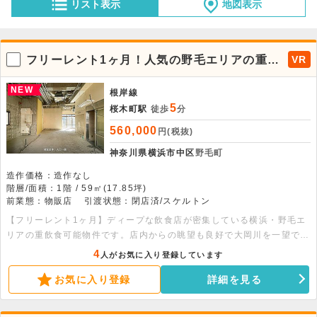
リスト表示
地図表示
フリーレント1ヶ月！人気の野毛エリアの重飲
VR
食可能物件。
NEW
根岸線
5
桜木町駅
徒歩
分
560,000
円(税抜)
神奈川県横浜市中区
野毛町
造作価格：造作なし
階層/面積：1階 / 59㎡(17.85坪)
前業態：物販店
引渡状態：閉店済/スケルトン
【フリーレント1ヶ月】ディープな飲食店が密集している横浜・野毛エ
リアの重飲食可能物件です。店内からの眺望も良好で大岡川を一望でき
ます。周辺は明るい時間帯から営業している店舗が多く、平日・週末問
4
人がお気に入り登録しています
わず早い時間からにぎわっているエリアで幅広い客層の集客が見込めま
お気に入り登録
詳細を見る
す。建物竣工時から約30年ほど八百屋さんを運営されておりました
が、惜しまれつつも閉店となり今回のテナント募集に至っております。