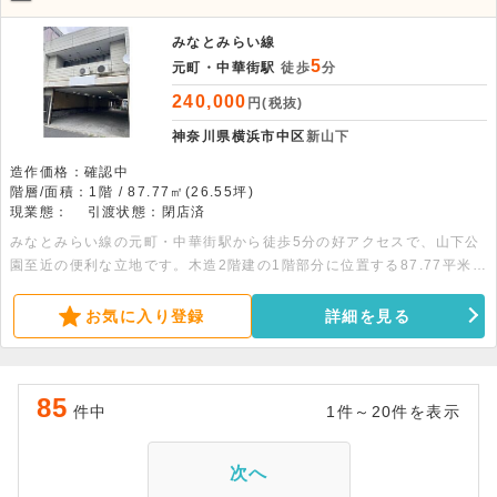
みなとみらい線
5
元町・中華街駅
徒歩
分
240,000
円(税抜)
神奈川県横浜市中区
新山下
造作価格：確認中
階層/面積：1階 / 87.77㎡(26.55坪)
現業態：
引渡状態：閉店済
みなとみらい線の元町・中華街駅から徒歩5分の好アクセスで、山下公
園至近の便利な立地です。木造2階建の1階部分に位置する87.77平米
（26.55坪）の広々としたワンフロアテナントで、シャッターや専用の
トイレ・水道・ガスが整っています。倉庫としての利用も相談可能。ま
お気に入り登録
詳細を見る
ずはお気軽にお問い合わせください。
85
件中
1件～20件を表示
次へ