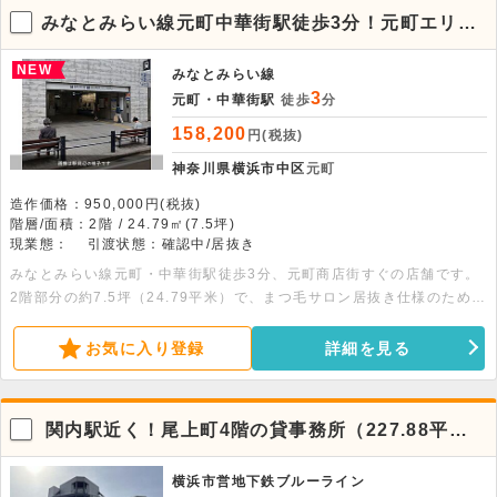
みなとみらい線元町中華街駅徒歩3分！元町エリア
の2階居抜き物件。
NEW
みなとみらい線
3
元町・中華街駅
徒歩
分
158,200
円(税抜)
神奈川県横浜市中区
元町
造作価格：950,000円(税抜)
階層/面積：2階 / 24.79㎡(7.5坪)
現業態：
引渡状態：確認中/居抜き
みなとみらい線元町・中華街駅徒歩3分、元町商店街すぐの店舗です。
2階部分の約7.5坪（24.79平米）で、まつ毛サロン居抜き仕様のためス
ムーズな開業が可能です。美容系店舗におすすめです。詳細につきまし
てはお問い合わせください。
お気に入り登録
詳細を見る
関内駅近く！尾上町4階の貸事務所（227.88平
米）
横浜市営地下鉄ブルーライン