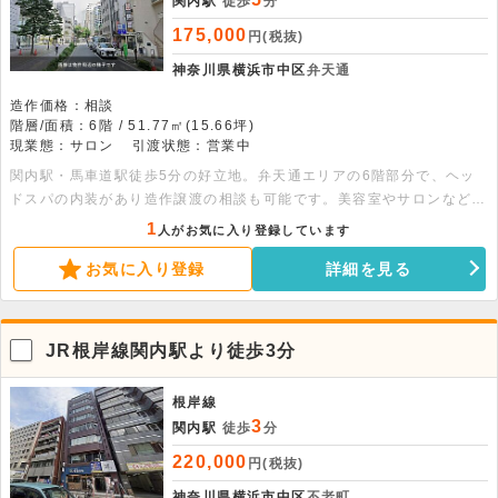
関内駅
徒歩
分
175,000
円(税抜)
神奈川県横浜市中区
弁天通
造作価格：相談
階層/面積：6階 / 51.77㎡(15.66坪)
現業態：サロン
引渡状態：営業中
関内駅・馬車道駅徒歩5分の好立地。弁天通エリアの6階部分で、ヘッ
ドスパの内装があり造作譲渡の相談も可能です。美容室やサロンなど幅
広い業種に対応いたします。お気軽にお問い合わせください。
1
人がお気に入り登録しています
お気に入り登録
詳細を見る
JR根岸線関内駅より徒歩3分
根岸線
3
関内駅
徒歩
分
220,000
円(税抜)
神奈川県横浜市中区
不老町