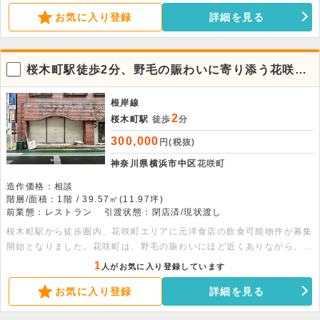
お気に入り登録
詳細を見る
桜木町駅徒歩2分、野毛の賑わいに寄り添う花咲町
エリアに、元洋食店の飲食可能物件が出ました。
根岸線
2
桜木町駅
徒歩
分
300,000
円(税抜)
神奈川県横浜市中区
花咲町
造作価格：相談
階層/面積：1階 / 39.57㎡(11.97坪)
前業態：レストラン
引渡状態：閉店済/現状渡し
桜木町駅から徒歩圏内、花咲町エリアに元洋食店の飲食可能物件が募集
開始となりました。花咲町は、野毛の賑わいにほど近くありながら、知
る人ぞ知る飲食店が点在する落ち着いた雰囲気が魅力のエリアです。周
1
人がお気に入り登録しています
辺には個性豊かな店舗が集まり、地元のお客様はもちろん、グルメ目的
お気に入り登録
詳細を見る
で訪れる方の利用も期待できます。元洋食店のため、既存のレイアウト
を活かした出店もご検討いただけます。桜木町・野毛エリアで飲食店を