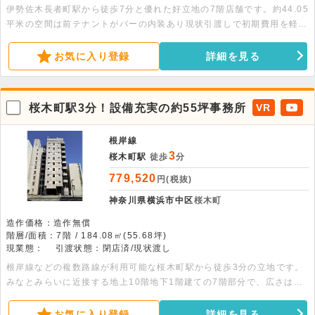
伊勢佐木長者町駅から徒歩7分と優れた好立地の7階店舗です。約44.05
平米の空間は前テナントがバーの内装あり現状引渡しで初期費用を軽減
できます。重飲食店や各種飲食店も対応可能。気軽にお問い合わせくだ
さい。
お気に入り登録
詳細を見る
桜木町駅3分！設備充実の約55坪事務所
VR
根岸線
3
桜木町駅
徒歩
分
779,520
円(税抜)
神奈川県横浜市中区
桜木町
造作価格：造作無償
階層/面積：7階 / 184.08㎡(55.68坪)
現業態：
引渡状態：閉店済/現状渡し
根岸線などの複数路線が利用可能な桜木町駅から徒歩3分の立地です。
みなとみらいに近接する地上10階地下1階建ての7階部分で、広さは約
55.68坪です。室内は個別空調や男女別トイレ、給湯室、機械警備など
の設備が充実しています。事務所のほか、サービス店舗としての利用も
お気に入り登録
詳細を見る