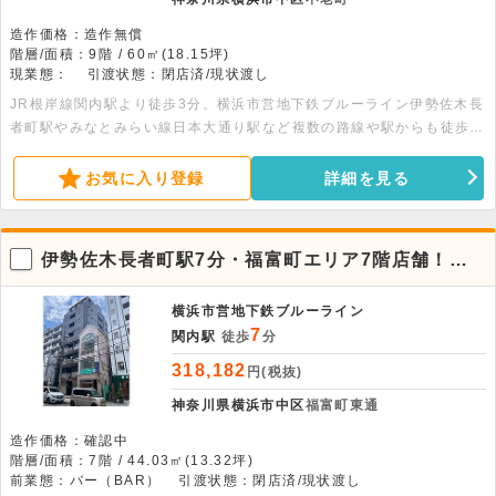
造作価格：造作無償
階層/面積：9階 / 60㎡(18.15坪)
現業態：
引渡状態：閉店済/現状渡し
JR根岸線関内駅より徒歩3分。横浜市営地下鉄ブルーライン伊勢佐木長
者町駅やみなとみらい線日本大通り駅など複数の路線や駅からも徒歩圏
内です。事務所仕様の物件です。24時間利用可能です。
お気に入り登録
詳細を見る
伊勢佐木長者町駅7分・福富町エリア7階店舗！飲
食店も対応可能
横浜市営地下鉄ブルーライン
7
関内駅
徒歩
分
318,182
円(税抜)
神奈川県横浜市中区
福富町東通
造作価格：確認中
階層/面積：7階 / 44.03㎡(13.32坪)
前業態：バー（BAR）
引渡状態：閉店済/現状渡し