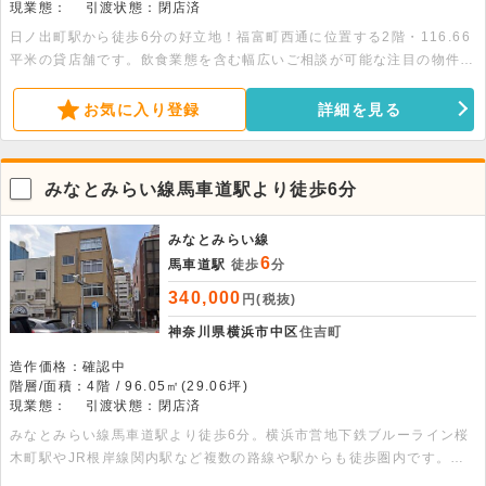
現業態：
引渡状態：閉店済
日ノ出町駅から徒歩6分の好立地！福富町西通に位置する2階・116.66
平米の貸店舗です。飲食業態を含む幅広いご相談が可能な注目の物件で
す。ぜひ気軽にお問い合わせください！
お気に入り登録
詳細を見る
みなとみらい線馬車道駅より徒歩6分
みなとみらい線
6
馬車道駅
徒歩
分
340,000
円(税抜)
神奈川県横浜市中区
住吉町
造作価格：確認中
階層/面積：4階 / 96.05㎡(29.06坪)
現業態：
引渡状態：閉店済
みなとみらい線馬車道駅より徒歩6分。横浜市営地下鉄ブルーライン桜
木町駅やJR根岸線関内駅など複数の路線や駅からも徒歩圏内です。再
開発中の関内にある、店舗事務所です。商業施設充実で利便性良好で