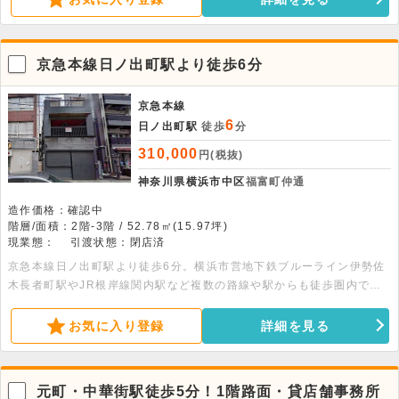
相談が可能です。諸条件のご相談などは、お気軽にお問い合わせくださ
い。
京急本線日ノ出町駅より徒歩6分
京急本線
6
日ノ出町駅
徒歩
分
310,000
円(税抜)
神奈川県横浜市中区
福富町仲通
造作価格：確認中
階層/面積：2階-3階 / 52.78㎡(15.97坪)
現業態：
引渡状態：閉店済
京急本線日ノ出町駅より徒歩6分。横浜市営地下鉄ブルーライン伊勢佐
木長者町駅やJR根岸線関内駅など複数の路線や駅からも徒歩圏内で
す。2階店舗部分と3階屋上部分の一括貸しの貸店舗事務所です。飲食
店の出店もご相談可能です。
お気に入り登録
詳細を見る
元町・中華街駅徒歩5分！1階路面・貸店舗事務所