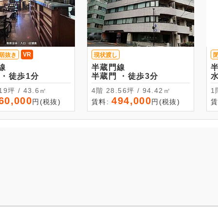
VR
居抜き
現状渡し
線
半蔵門線
半蔵門 ・徒歩1分
半蔵門 ・徒歩3分
13.19坪 / 43.6㎡
4階 28.56坪 / 94.42㎡
1階-2階
60,000
494,000
円(税抜)
賃料:
円(税抜)
賃