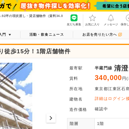
.92坪の現状渡し・貸店舗物件（賃料34.0
友だち募集
お気に入り
メッセージ
保存
入門
活動・飲食ニュース
お店を売りたい方へ
徒歩15分！1階店舗物件
清澄
最寄駅
半蔵門線
340,000
賃料
円(
所在地
東京都
江東区
石
ログ
詳細はログイン
建物名
平面図がご
確認中
造作価格
階層
1階
会