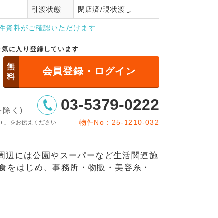
引渡状態
閉店済/現状渡し
インはこちら
件資料がご確認いただけます
お気に入り登録しています
無
会員登録・ログイン
料
03-5379-0222
日を除く)
物件No：25-1210-032
o.」をお伝えください
。周辺には公園やスーパーなど生活関連施
軽飲食をはじめ、事務所・物販・美容系・