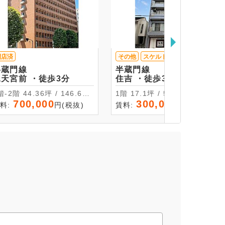
閉店済
その他
スケルトン
半蔵門線
半蔵門線
水天宮前 ・徒歩3分
住吉 ・徒歩3分
 44.36坪 / 146.66
1階 17.1坪 / 56.52㎡
㎡
700,000
300,000
料:
円(税抜)
賃料:
円(税抜)