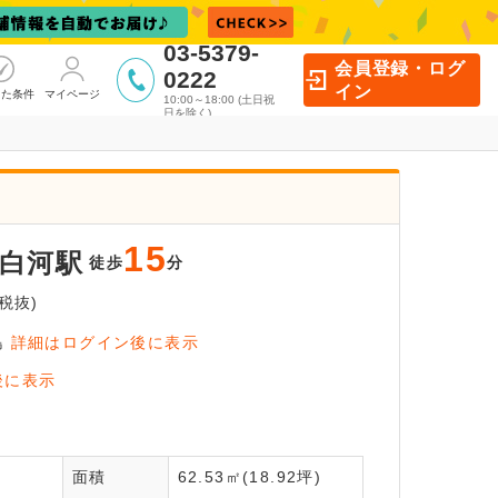
03-5379-
会員登録・ログ
0222
イン
した条件
マイページ
10:00～18:00 (土日祝
日を除く)
15
白河駅
徒歩
分
税抜)
島
詳細はログイン後に表示
イン後に
後に表示
覧いただけます
面積
62.53㎡(18.92坪)
員登録