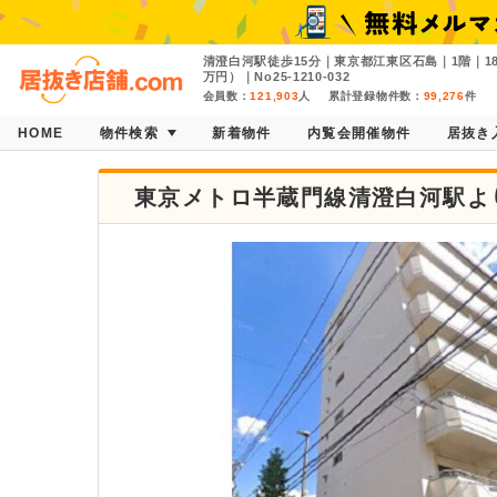
清澄白河駅徒歩15分｜東京都江東区石島｜1階｜18
万円）｜No25-1210-032
会員数：
121,903
人
累計登録物件数：
99,276
件
HOME
物件検索
新着物件
内覧会開催物件
居抜き
東京メトロ半蔵門線清澄白河駅より