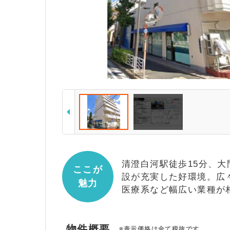
清澄白河駅徒歩15分、
ここが
設が充実した好環境。広々
魅力
医療系など幅広い業種が
物件概要
※表示価格は全て税抜です