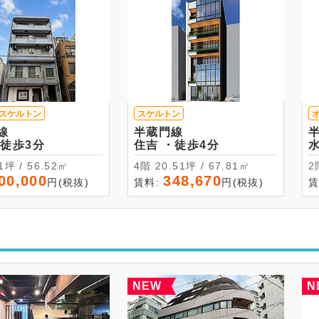
スケルトン
スケルトン
線
半蔵門線
吉 ・徒歩3分
住吉 ・徒歩4分
17.1坪 / 56.52㎡
4階 20.51坪 / 67.81㎡
00,000
348,670
円(税抜)
賃料:
円(税抜)
賃
NEW
N