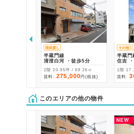
現状渡し
その他
半蔵門線
半蔵門
清澄白河 ・徒歩5分
住
2階 20.95坪 / 69.26㎡
1階 
275,000
3
賃料:
円(税抜)
賃料:
このエリアの他の物件
NEW