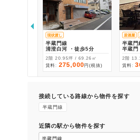
現状渡し
居酒屋
半蔵門線
半蔵門
清澄白河 ・徒歩5分
2階 20.95坪 / 69.26㎡
2階 
275,000
3
賃料:
円(税抜)
賃料:
接続している路線から物件を探す
半蔵門線
近隣の駅から物件を探す
半蔵門線