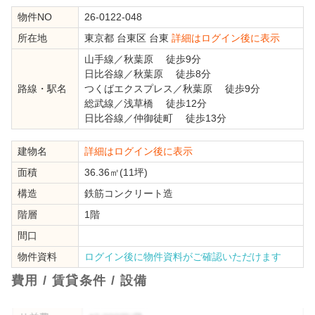
物件NO
26-0122-048
所在地
東京都
台東区
台東
詳細はログイン後に表示
山手線
／
秋葉原
徒歩9分
日比谷線
／
秋葉原
徒歩8分
路線・駅名
つくばエクスプレス
／
秋葉原
徒歩9分
総武線
／
浅草橋
徒歩12分
日比谷線
／
仲御徒町
徒歩13分
建物名
詳細はログイン後に表示
面積
36.36㎡(11坪)
構造
鉄筋コンクリート造
階層
1階
間口
物件資料
ログイン後に物件資料がご確認いただけます
費用 / 賃貸条件 / 設備