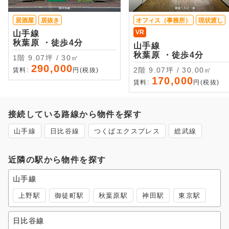
居酒屋
居抜き
オフィス（事務所）
現状渡し
VR
山手線
秋葉原 ・徒歩4分
山手線
秋葉原 ・徒歩4分
1階 9.07坪 / 30㎡
290,000
2階 9.07坪 / 30.00㎡
賃料:
円(税抜)
170,000
賃料:
円(税抜)
接続している路線から物件を探す
山手線
日比谷線
つくばエクスプレス
総武線
近隣の駅から物件を探す
山手線
上野駅
御徒町駅
秋葉原駅
神田駅
東京駅
日比谷線