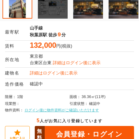
山手線
最寄駅
9
秋葉原駅
徒歩
分
132,000
賃料
円(税抜)
東京都
所在地
台東区
台東
詳細はログイン後に表示
建物名
詳細はログイン後に表示
確認中
造作価格
階層
1階
面積
36.36㎡(11坪)
現業態
引渡状態
確認中
物件資料
ログイン後に物件資料がご確認いただけます
5
人がお気に入り登録しています
無
会員登録・ログイン
料
お気に入り