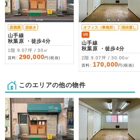
居酒屋
居抜き
オフィス（事務所）
現状渡し
VR
山手線
秋葉原 ・徒歩4分
山手線
秋葉原 ・徒歩4分
1階 9.07坪 / 30㎡
290,000
2階 9.07坪 / 30.00㎡
賃料:
円(税抜)
170,000
賃料:
円(税抜)
このエリアの他の物件