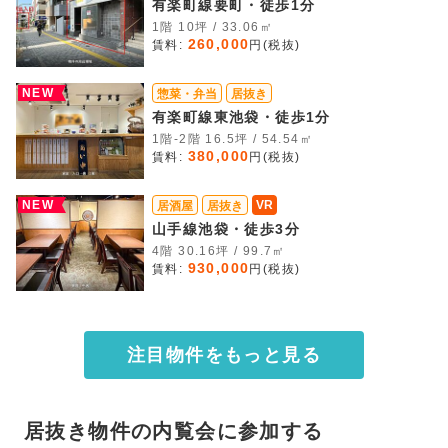
有楽町線要町・徒歩1分
1階 10坪 / 33.06㎡
260,000
賃料:
円(税抜)
NEW
惣菜・弁当
居抜き
有楽町線東池袋・徒歩1分
1階-2階 16.5坪 / 54.54㎡
380,000
賃料:
円(税抜)
NEW
VR
居酒屋
居抜き
山手線池袋・徒歩3分
4階 30.16坪 / 99.7㎡
930,000
賃料:
円(税抜)
注目物件をもっと見る
居抜き物件の内覧会に参加する