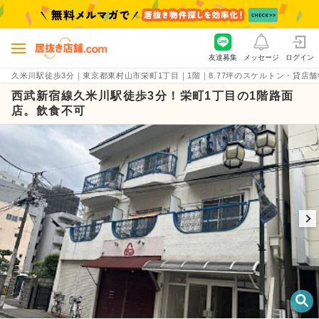
友達募集
メッセージ
ログイン
久米川駅徒歩3分｜東京都東村山市栄町1丁目｜1階｜8.77坪のスケルトン・貸店舗物件（賃
西武新宿線久米川駅徒歩3分！栄町1丁目の1階路面
店。飲食不可