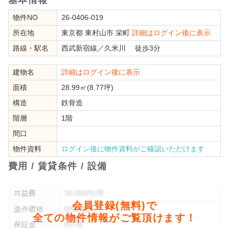
物件NO
26-0406-019
所在地
東京都
東村山市
栄町
詳細はログイン後に表示
路線・駅名
西武新宿線
／
久米川
徒歩3分
建物名
詳細はログイン後に表示
面積
28.99㎡(8.77坪)
構造
鉄骨造
階層
1階
間口
物件資料
ログイン後に物件資料がご確認いただけます
費用 / 賃貸条件 / 設備
会員登録(無料)で
全ての物件情報がご覧頂けます！