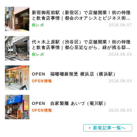
新宿御苑前駅（新宿区）で店舗開業！街の特徴
と飲食店事情｜都会のオアシスとビジネス街が
調和する優雅な街
街レポ
2026.08.07
代々木上原駅（渋谷区）で店舗開業！街の特徴
と飲食店事情｜都心至近ながら、緑が残る邸宅
エリア
街レポ
2026.08.05
OPEN 福嘟嘟麻辣烫 横浜店（横浜駅）
OPEN情報
2026.08.05
OPEN 自家製麺 あいづ（菊川駅）
OPEN情報
2026.08.05
新着記事一覧へ