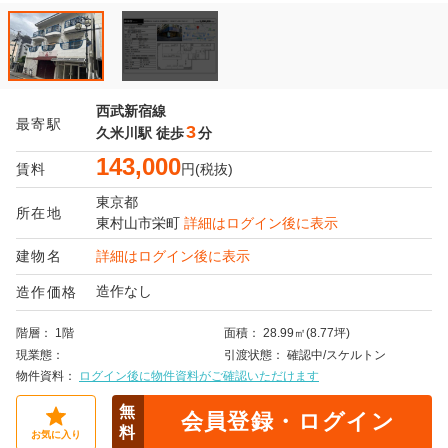
西武新宿線
最寄駅
3
久米川駅
徒歩
分
143,000
賃料
円(税抜)
東京都
所在地
東村山市
栄町
詳細はログイン後に表示
建物名
詳細はログイン後に表示
造作なし
造作価格
階層
1階
面積
28.99㎡(8.77坪)
現業態
引渡状態
確認中/スケルトン
物件資料
ログイン後に物件資料がご確認いただけます
無
会員登録・ログイン
料
お気に入り