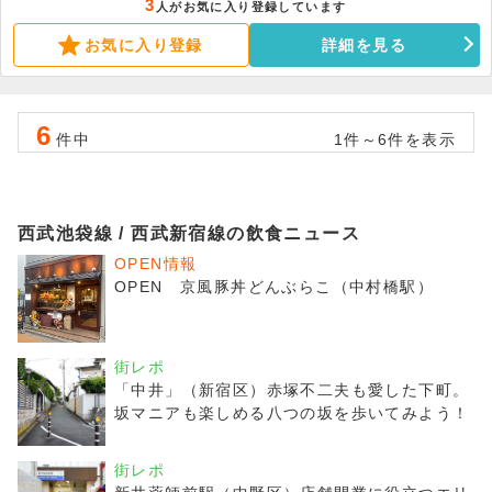
3
人がお気に入り登録しています
事業の開始に最適です。
お気に入り登録
詳細を見る
6
件中
1件～6件を表示
西武池袋線 / 西武新宿線の飲食ニュース
OPEN情報
OPEN 京風豚丼どんぶらこ（中村橋駅）
街レポ
「中井」（新宿区）赤塚不二夫も愛した下町。
坂マニアも楽しめる八つの坂を歩いてみよう！
街レポ