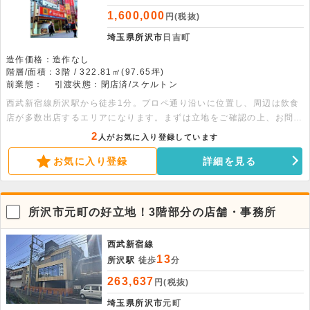
1,600,000
円(税抜)
埼玉県所沢市
日吉町
造作価格：造作なし
階層/面積：3階 / 322.81㎡(97.65坪)
前業態：
引渡状態：閉店済/スケルトン
西武新宿線所沢駅から徒歩1分。プロペ通り沿いに位置し、周辺は飲食
店が多数出店するエリアになります。まずは立地をご確認の上、お問い
合わせ下さい。
2
人がお気に入り登録しています
お気に入り登録
詳細を見る
所沢市元町の好立地！3階部分の店舗・事務所
西武新宿線
13
所沢駅
徒歩
分
263,637
円(税抜)
埼玉県所沢市
元町