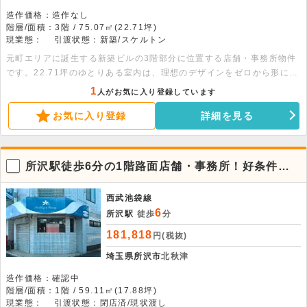
造作価格：造作なし
階層/面積：3階 / 75.07㎡(22.71坪)
現業態：
引渡状態：新築/スケルトン
元町エリアに誕生する新築ビルの3階部分に位置する店舗・事務所物件
です。22.71坪のゆとりある室内は、理想のデザインをゼロから形にで
きるスケルトンでの引き渡しとなります。エレベーターが完備されてお
1
人がお気に入り登録しています
り、3階フロアへの移動もスムーズで快適です。飲食店をはじめ、幅広
お気に入り登録
詳細を見る
い業態でのビジネス展開をご検討いただけます。まずはお気軽にお問い
合わせください。
所沢駅徒歩6分の1階路面店舗・事務所！好条件の
カスタマイズ自在物件
西武池袋線
6
所沢駅
徒歩
分
181,818
円(税抜)
埼玉県所沢市
北秋津
造作価格：確認中
階層/面積：1階 / 59.11㎡(17.88坪)
現業態：
引渡状態：閉店済/現状渡し