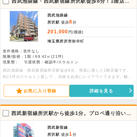
西武池袋線・西武新宿線所沢駅徒歩8分！1階店舗
物件。
西武池袋線
8
所沢駅
徒歩
分
201,000
円(税抜)
埼玉県所沢市
御幸町
造作価格：造作なし
階層/面積：1階 / 69.42㎡(21坪)
現業態：
引渡状態：確認中/スケルトン
西武池袋線・西武新宿線所沢駅徒歩8分、県道に面した1階店舗です。
約21坪のスケルトン渡しで 、内装を自由にレイアウトできます。幅広
い業態相談可能。詳細につきましてはお問い合わせください。
お気に入り登録
詳細を見る
西武新宿線所沢駅から徒歩1分。プロペ通り沿いの
物件です。
西武新宿線
1
所沢駅
徒歩
分