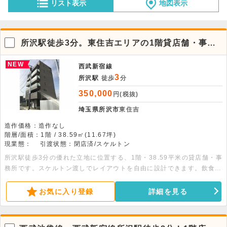
リスト表示
地図表示
所沢駅徒歩3分。東住吉エリアの1階貸店舗・事務
所
NEW
西武新宿線
3
所沢駅
徒歩
分
350,000
円(税抜)
埼玉県所沢市
東住吉
造作価格：造作なし
階層/面積：1階 / 38.59㎡(11.67坪)
現業態：
引渡状態：閉店済/スケルトン
所沢駅徒歩3分の優れた立地に位置する、1階・38.59平米の貸店舗・事
務所です。スケルトン渡しでレイアウトを自由に設計できます。飲食不
可のため静かで整った環境を保てます。お気軽にお問合せください。
お気に入り登録
詳細を見る