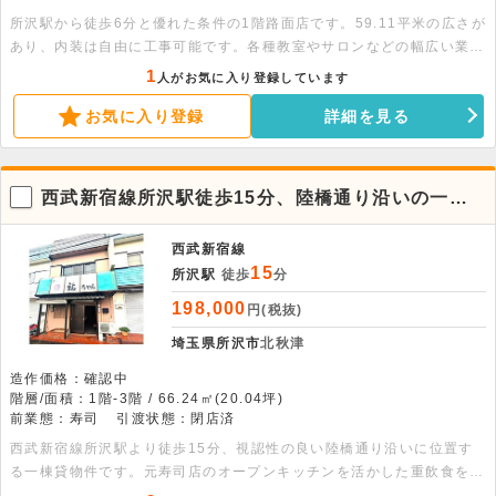
所沢駅から徒歩6分と優れた条件の1階路面店です。59.11平米の広さが
あり、内装は自由に工事可能です。各種教室やサロンなどの幅広い業態
に対応しており、理想の空間を叶えられます 。詳細はお気軽にお問い
1
人がお気に入り登録しています
合わせください。
お気に入り登録
詳細を見る
西武新宿線所沢駅徒歩15分、陸橋通り沿いの一棟
貸店舗・住居物件
西武新宿線
15
所沢駅
徒歩
分
198,000
円(税抜)
埼玉県所沢市
北秋津
造作価格：確認中
階層/面積：1階-3階 / 66.24㎡(20.04坪)
前業態：寿司
引渡状態：閉店済
西武新宿線所沢駅より徒歩15分、視認性の良い陸橋通り沿いに位置す
る一棟貸物件です。元寿司店のオープンキッチンを活かした重飲食を含
む幅広い業態の相談が可能です。24時間利用可能な好条件で、新しい