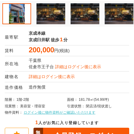
京成本線
最寄駅
1
京成臼井駅
徒歩
分
200,000
賃料
円(税抜)
千葉県
所在地
佐倉市
王子台
詳細はログイン後に表示
建物名
詳細はログイン後に表示
造作無償
造作価格
階層
1階-2階
面積
181.78㎡(54.99坪)
現業態
美容室・理容室
引渡状態
閉店済/現状渡し
物件資料
ログイン後に物件資料がご確認いただけます
1
人がお気に入り登録しています
無