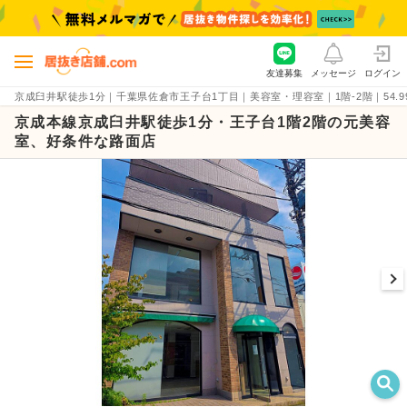
友達募集
メッセージ
ログイン
京成臼井駅徒歩1分｜千葉県佐倉市王子台1丁目｜美容室・理容室｜1階-2階｜54.99坪
京成本線京成臼井駅徒歩1分・王子台1階2階の元美容
室、好条件な路面店