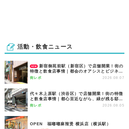
活動・飲食ニュース
新宿御苑前駅（新宿区）で店舗開業！街の
特徴と飲食店事情｜都会のオアシスとビジネス
街が調和する優雅な街
街レポ
2026.08.07
代々木上原駅（渋谷区）で店舗開業！街の特徴
と飲食店事情｜都心至近ながら、緑が残る邸宅
エリア
街レポ
2026.08.05
OPEN 福嘟嘟麻辣烫 横浜店（横浜駅）