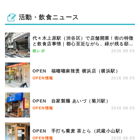
活動・飲食ニュース
代々木上原駅（渋谷区）で店舗開業！街の特徴
と飲食店事情｜都心至近ながら、緑が残る邸宅
エリア
街レポ
2026.08.05
OPEN 福嘟嘟麻辣烫 横浜店（横浜駅）
OPEN情報
2026.08.05
OPEN 自家製麺 あいづ（菊川駅）
OPEN情報
2026.08.05
OPEN 手打ち蕎麦 茶とら（武蔵小山駅）
OPEN情報
2026.08.05