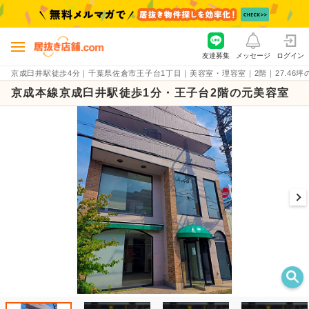
友達募集
メッセージ
ログイン
京成臼井駅徒歩4分｜千葉県佐倉市王子台1丁目｜美容室・理容室｜2階｜27.46坪の現状
京成本線京成臼井駅徒歩1分・王子台2階の元美容室