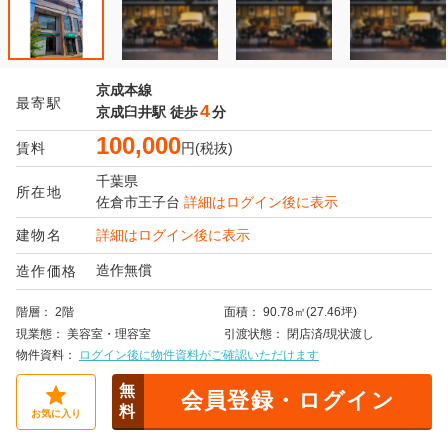
京成本線
最寄駅
4
京成臼井駅
徒歩
分
100,000
賃料
円(税抜)
千葉県
所在地
佐倉市
王子台
詳細はログイン後に表示
建物名
詳細はログイン後に表示
造作無償
造作価格
階層
2階
面積
90.78㎡(27.46坪)
現業態
美容室・理容室
引渡状態
閉店済/現状渡し
物件資料
ログイン後に物件資料がご確認いただけます
無
会員登録・ログイン
料
お気に入り