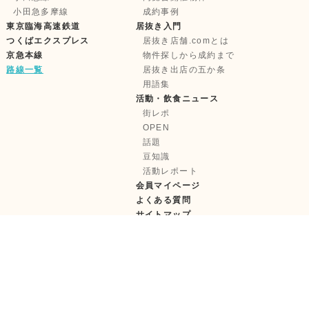
小田急多摩線
成約事例
東京臨海高速鉄道
居抜き入門
つくばエクスプレス
居抜き店舗.comとは
京急本線
物件探しから成約まで
路線一覧
居抜き出店の五か条
用語集
活動・飲食ニュース
街レポ
OPEN
話題
豆知識
活動レポート
会員マイページ
よくある質問
サイトマップ
株式会社テンポイノベーション
【古物営業許可】東京都公安委員会 第 303322417685 号
【宅建取引免許】国土交通大臣 (1) 第11181 号