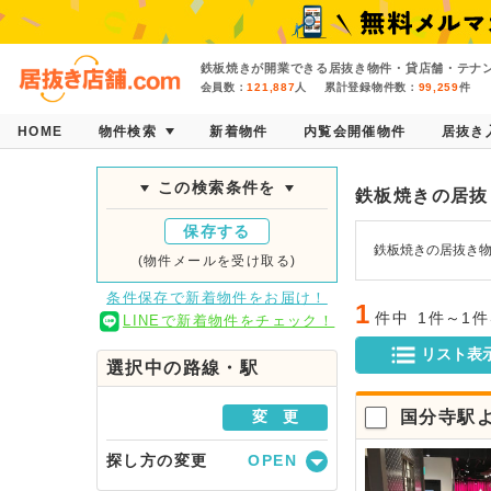
鉄板焼きが開業できる居抜き物件・貸店舗・テナン
会員数：
121,887
人
累計登録物件数：
99,259
件
HOME
物件検索
新着物件
内覧会開催物件
居抜き
この検索条件を
鉄板焼きの居抜
保存する
鉄板焼きの居抜き
(物件メールを受け取る)
条件保存で新着物件をお届け！
1
件中
1件～1
LINEで新着物件をチェック！
リスト表
選択中の路線・駅
変 更
国分寺駅
探し方の変更