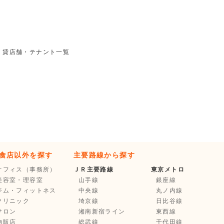
・貸店舗・テナント一覧
食店以外を探す
主要路線から探す
オフィス（事務所）
ＪＲ主要路線
東京メトロ
美容室・理容室
山手線
銀座線
ジム・フィットネス
中央線
丸ノ内線
クリニック
埼京線
日比谷線
サロン
湘南新宿ライン
東西線
物販店
総武線
千代田線