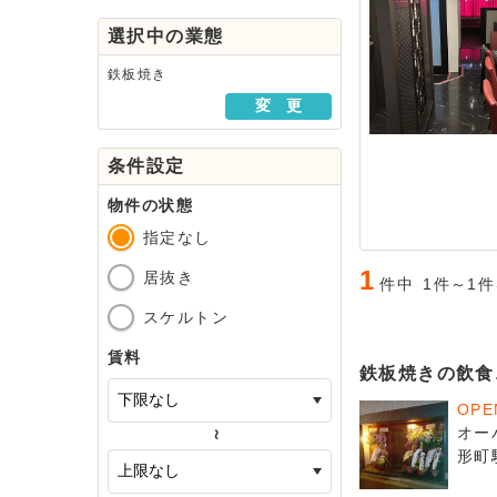
駅・路線から探す
選択中の業態
地域から探す
鉄板焼き
変 更
条件設定
物件の状態
指定なし
1
居抜き
件中
1件～1
スケルトン
賃料
鉄板焼きの飲食
OP
オー
～
形町