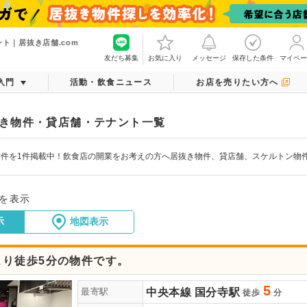
ト｜居抜き店舗.com
友だち募集
お気に入り
メッセージ
保存した条件
マイペー
入門
活動・飲食ニュース
お店を売りたい方へ
き物件・貸店舗・テナント一覧
物件を1件掲載中！飲食店の開業をお考えの方へ居抜き物件、貸店舗、スケルトン物
件を表示
示
地図表示
より徒歩5分の物件です。
5
中央本線
国分寺駅
最寄駅
徒歩
分