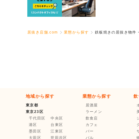
居抜き店舗.com
業態から探す
鉄板焼きの居抜き物件
地域から探す
業態から探す
飲
東京都
居酒屋
東京23区
ラーメン
千代田区
中央区
飲食店
港区
台東区
カフェ
墨田区
江東区
バー
大田区
世田谷区
バル