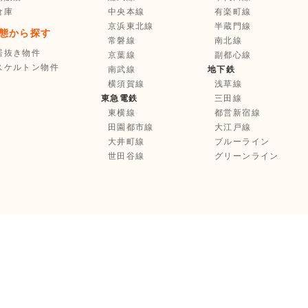
倉庫
中央本線
有楽町線
京浜東北線
半蔵門線
態から探す
常磐線
南北線
居抜き物件
京葉線
副都心線
スケルトン物件
南武線
地下鉄
横須賀線
浅草線
東急電鉄
三田線
東横線
都営新宿線
田園都市線
大江戸線
大井町線
ブルーライン
世田谷線
グリーンライン
お気に入り登録
選択中の物件を
まとめて
不動産業者様へ
お問い合わせ
Copyright © Tenpo Innovation Inc. All Rights Reserved.