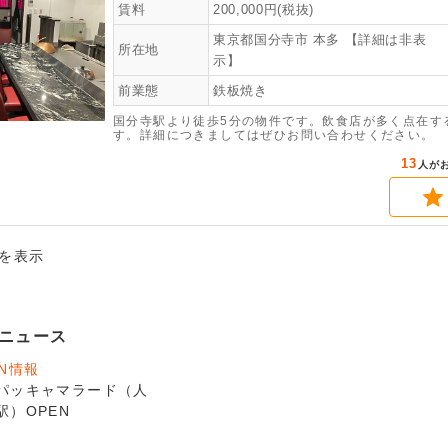
賃料
200,000
円(税抜)
東京都国分寺市
本多
【詳細は非表
所在地
示】
前業態
鉄板焼き
国分寺駅より徒歩5分の物件です。飲食店が多く点在す
す。詳細につきましてはぜひお問い合わせください。
13
人が
件を表示
ニュース
EN情報
パッキャマラード（人
駅）OPEN