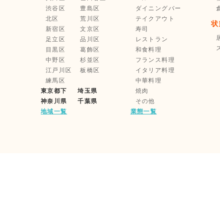
渋谷区
豊島区
ダイニングバー
北区
荒川区
テイクアウト
状
新宿区
文京区
寿司
足立区
品川区
レストラン
目黒区
葛飾区
和食料理
中野区
杉並区
フランス料理
江戸川区
板橋区
イタリア料理
練馬区
中華料理
東京都下
埼玉県
焼肉
神奈川県
千葉県
その他
地域一覧
業態一覧
利用規約
企業情報
家主様・