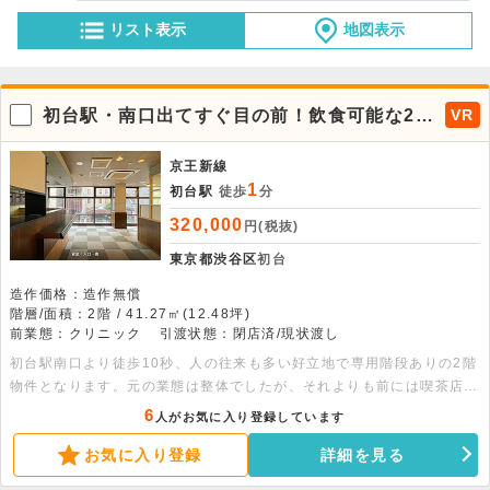
リスト表示
地図表示
初台駅・南口出てすぐ目の前！飲食可能な2階
VR
物件
京王新線
1
初台駅
徒歩
分
320,000
円(税抜)
東京都渋谷区
初台
造作価格：造作無償
階層/面積：2階 / 41.27㎡(12.48坪)
前業態：クリニック
引渡状態：閉店済/現状渡し
初台駅南口より徒歩10秒、人の往来も多い好立地で専用階段ありの2階
物件となります。元の業態は整体でしたが、それよりも前には喫茶店が
営業しており、喫茶店の内装の状態で整体が営業をしていたため、厨房
6
人がお気に入り登録しています
区画やトイレなどの内装は残った状態での引き渡しとなります。重飲食
お気に入り登録
詳細を見る
業態のご出店も相談可能となりますので、是非お気軽にお問い合わせく
ださい。