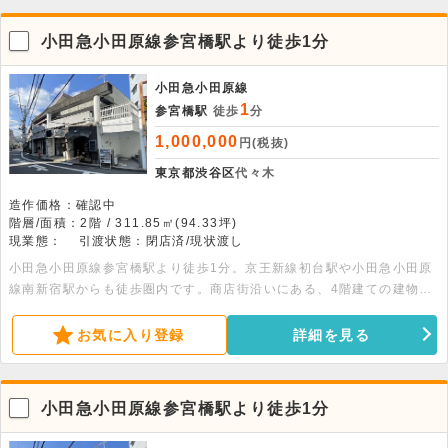
小田急小田原線参宮橋駅より徒歩1分
小田急小田原線
1
参宮橋駅
徒歩
分
1,000,000
円(税抜)
東京都渋谷区
代々木
造作価格：確認中
階層/面積：2階 / 311.85㎡(94.33坪)
現業態：
引渡状態：閉店済/現状渡し
小田急小田原線参宮橋駅より徒歩1分。京王新線初台駅や小田急小田原
線南新宿駅からも徒歩圏内です。商店街沿いにある、4階建ての建物の
2階部分、94.33坪の事務所です。給湯・都市ガス・公営上下水道・ト
イレ・シャワー室完備です。
お気に入り登録
詳細を見る
小田急小田原線参宮橋駅より徒歩1分