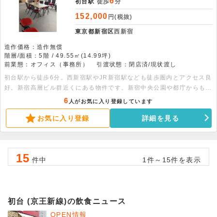
6
初台駅
徒歩
分
152,000
円(税抜)
東京都新宿区
西新宿
造作価格：造作無償
階層/面積：5階 / 49.55㎡(14.99坪)
前業態：オフィス（事務所）
引渡状態：閉店済/現状渡し
初台駅から徒歩6分。西新宿駅やJR新宿駅なども徒歩圏内とアクセス良
好。新宿高層ビル群近くにある物件です。新宿中央公園や都庁からも近
いエリアとなっております。事務所に最適。詳細につきましてはお問い
6
人がお気に入り登録しています
合わせください。
お気に入り登録
詳細を見る
15
件中
1件～15件を表示
初台 (京王新線)の飲食ニュース
OPEN情報