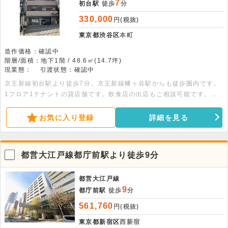
7
初台駅
徒歩
分
330,000
円(税抜)
東京都渋谷区
本町
造作価格：確認中
階層/面積：地下1階 / 48.6㎡(14.7坪)
現業態：
引渡状態：確認中
京王新線初台駅より徒歩7分。京王新線幡ヶ谷駅からも徒歩圏内です。
1フロア1テナントの貸店舗です。飲食店の出店もご相談可能です。ト
イレ・都市ガス完備です。詳細はお問合せ下さい。
お気に入り登録
詳細を見る
都営大江戸線都庁前駅より徒歩9分
都営大江戸線
9
都庁前駅
徒歩
分
561,760
円(税抜)
東京都新宿区
西新宿