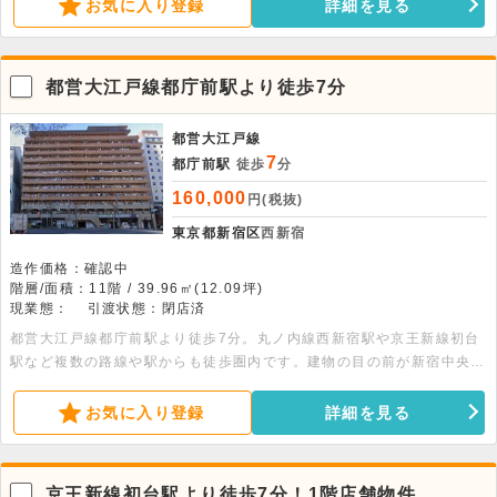
お気に入り登録
詳細を見る
都営大江戸線都庁前駅より徒歩7分
都営大江戸線
7
都庁前駅
徒歩
分
160,000
円(税抜)
東京都新宿区
西新宿
造作価格：確認中
階層/面積：11階 / 39.96㎡(12.09坪)
現業態：
引渡状態：閉店済
都営大江戸線都庁前駅より徒歩7分。丸ノ内線西新宿駅や京王新線初台
駅など複数の路線や駅からも徒歩圏内です。建物の目の前が新宿中央公
園であるため、都心でありながらバルコニーから豊かな緑や四季の移ろ
いを楽しむことができます。事務所でのご利用をご検討の方は是非ヴィ
お気に入り登録
詳細を見る
ンテージマンションで始めてみませんか。
京王新線初台駅より徒歩7分！1階店舗物件