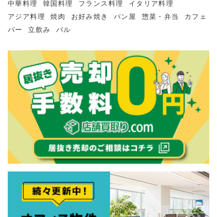
中華料理
韓国料理
フランス料理
イタリア料理
アジア料理
焼肉
お好み焼き
パン屋
惣菜・弁当
カフェ
バー
立飲み
バル