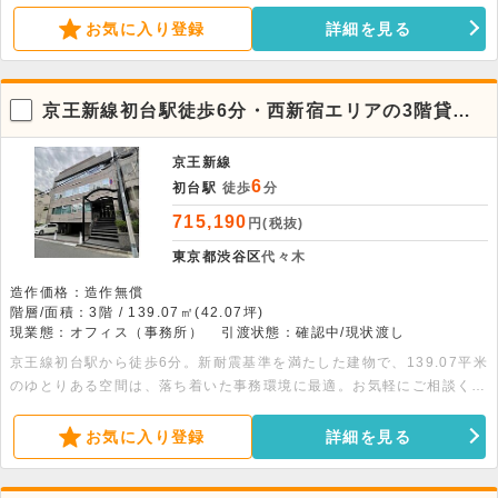
平米の物件です。管理人常駐で安心です。エレベーター2基完備です。
お気に入り登録
詳細を見る
京王新線初台駅徒歩6分・西新宿エリアの3階貸事
務所。
京王新線
6
初台駅
徒歩
分
715,190
円(税抜)
東京都渋谷区
代々木
造作価格：造作無償
階層/面積：3階 / 139.07㎡(42.07坪)
現業態：オフィス（事務所）
引渡状態：確認中/現状渡し
京王線初台駅から徒歩6分。新耐震基準を満たした建物で、139.07平米
のゆとりある空間は、落ち着いた事務環境に最適。お気軽にご相談くだ
さい。
お気に入り登録
詳細を見る