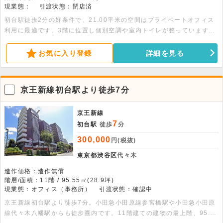
現業態：
引渡状態：閉店済
初台駅徒歩2分の好条件で、21.00平米の空間はプライベートオフィス
利用に最適です。3階に位置し個別空調や室内トイレが整っています。
ぜひご検討ください。
お気に入り登録
詳細を見る
京王新線初台駅より徒歩7分
京王新線
7
初台駅
徒歩
分
300,000
円(税抜)
東京都渋谷区
代々木
造作価格：造作無償
階層/面積：11階 / 95.55㎡(28.9坪)
現業態：オフィス（事務所）
引渡状態：確認中
京王新線初台駅より徒歩7分。小田急小田原線参宮橋駅や小田急小田原
線代々木八幡駅からも徒歩圏内です。11階建ての建物の最上階、95.55