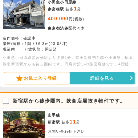
小田急小田原線
1
参宮橋駅
徒歩
分
400,000
円(税抜)
東京都渋谷区
代々木
造作価格：確認中
階層/面積：1階 / 76.3㎡(23.08坪)
現業態：
引渡状態：閉店済
小田急小田原線参宮橋駅より徒歩1分。京王新線初台駅や小田急小田原
線南新宿駅からも徒歩圏内です。商店街沿いの路面店舗です。4階建て
の建物の1階部分、23.08坪の店舗事務所です。給湯・都市ガス・公営
上下水道完備です。業種はご相談ください。
お気に入り登録
詳細を見る
新宿駅から徒歩圏内。飲食店居抜き物件です。
山手線
11
新宿駅
徒歩
分
お問い合わせ下さい