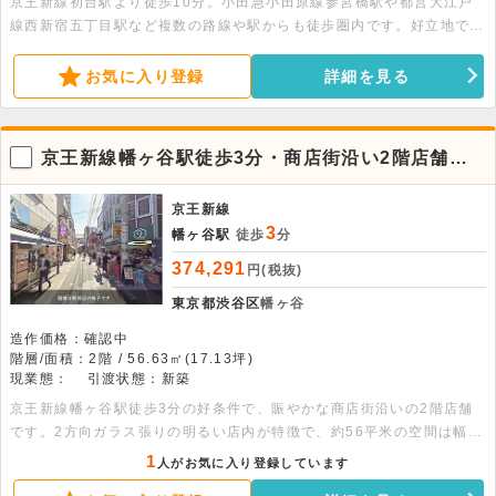
京王新線初台駅より徒歩10分。小田急小田原線参宮橋駅や都営大江戸
線西新宿五丁目駅など複数の路線や駅からも徒歩圏内です。好立地で眺
望良好。トイレ・シャワーブースを新設しておりきれいな状態です。
お気に入り登録
詳細を見る
京王新線幡ヶ谷駅徒歩3分・商店街沿い2階店舗！2
方向ガラス張りの店内
京王新線
3
幡ヶ谷駅
徒歩
分
374,291
円(税抜)
東京都渋谷区
幡ヶ谷
造作価格：確認中
階層/面積：2階 / 56.63㎡(17.13坪)
現業態：
引渡状態：新築
京王新線幡ヶ谷駅徒歩3分の好条件で、賑やかな商店街沿いの2階店舗
です。2方向ガラス張りの明るい店内が特徴で、約56平米の空間は幅広
い業態に柔軟に対応します。周辺の人通りも多く、ぜひお問い合わせく
1
人がお気に入り登録しています
ださい。