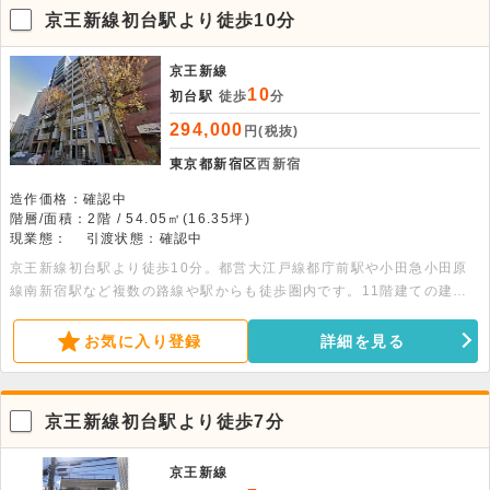
京王新線初台駅より徒歩10分
京王新線
10
初台駅
徒歩
分
294,000
円(税抜)
東京都新宿区
西新宿
造作価格：確認中
階層/面積：2階 / 54.05㎡(16.35坪)
現業態：
引渡状態：確認中
京王新線初台駅より徒歩10分。都営大江戸線都庁前駅や小田急小田原
線南新宿駅など複数の路線や駅からも徒歩圏内です。11階建ての建物
の2階部分、16.35坪の貸事務所です。トイレ・独立洗面台・ミニキッ
チン完備です。
お気に入り登録
詳細を見る
京王新線初台駅より徒歩7分
京王新線