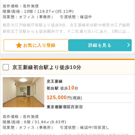
造作価格：造作無償
階層/面積：10階 / 116.07㎡(35.11坪)
現業態：オフィス（事務所）
引渡状態：確認中
都営大江戸線都庁前駅より徒歩9分。京王新線初台駅や都営大江戸線西
新宿五丁目駅からも徒歩圏内です。十二社通り沿いにあり、1階にはコ
ンビニエンスストアが入居する便利な物件です。
お気に入り登録
詳細を見る
京王新線初台駅より徒歩10分
京王新線
10
初台駅
徒歩
分
125,000
円(税抜)
東京都新宿区
西新宿
造作価格：造作無償
階層/面積：6階 / 31.84㎡(9.63坪)
現業態：オフィス（事務所）
引渡状態：確認中/現状渡し