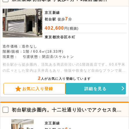
京王新線
7
初台駅
徒歩
分
402,600
円(税抜)
東京都渋谷区
本町
造作価格：造作なし
階層/面積：1階 / 60.6㎡(18.33坪)
現業態：
引渡状態：閉店済/スケルトン
初台駅から徒歩圏内、活気ある商店街沿いの1階路面店です。60.6平米
の広々とした室内は天井高もあり、物販や飲食など自由なプランで展開
可能です。電動シャッター等の設備も整った好条件の物件です。
2
人がお気に入り登録しています
お気に入り登録
詳細を見る
初台駅徒歩圏内。十二社通り沿いでアクセス良
好。
京王新線