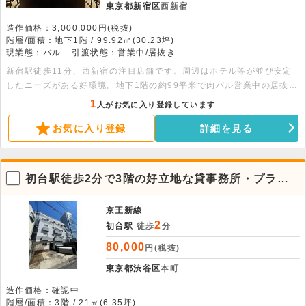
東京都新宿区
西新宿
造作価格：3,000,000円(税抜)
階層/面積：地下1階 / 99.92㎡(30.23坪)
現業態：バル
引渡状態：営業中/居抜き
新宿駅徒歩11分、西新宿の注目店舗です。周辺はホテル等が並び安定
したニーズがある好環境。地下1階の約99平米で肉バル営業中の居抜き
状態。幅広い業態に対応可能です。まずはお気軽にお問い合わせくださ
1
人がお気に入り登録しています
い。
お気に入り登録
詳細を見る
初台駅徒歩2分で3階の好立地な貸事務所・プライ
ベートオフィス
京王新線
2
初台駅
徒歩
分
80,000
円(税抜)
東京都渋谷区
本町
造作価格：確認中
階層/面積：3階 / 21㎡(6.35坪)