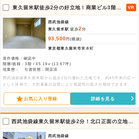
東久留米駅徒歩2分の好立地！商業ビル3階店
VR
舗
西武池袋線
2
東久留米駅
徒歩
分
93,500
円(税抜)
東京都東久留米市
東本町
造作価格：確認中
階層/面積：3階 / 45.19㎡(13.67坪)
現業態：
引渡状態：閉店済
西武池袋線東久留米駅から徒歩2分の優れた立地です。約45平米の広々
とした区画で、大型看板の設置により視認性の高さが期待できます。重
飲食や24時間営業も相談可能な好条件の物件です。ぜひご検討くださ
い。
お気に入り登録
詳細を見る
西武池袋線東久留米駅徒歩2分！北口正面の立地。
専用EV付の3階店舗。
西武池袋線