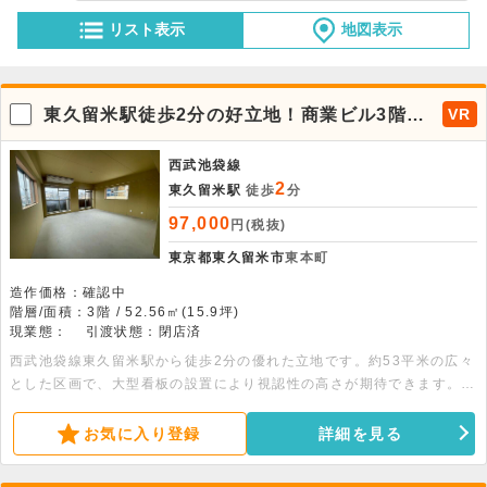
リスト表示
地図表示
東久留米駅徒歩2分の好立地！商業ビル3階店
VR
舗
西武池袋線
2
東久留米駅
徒歩
分
97,000
円(税抜)
東京都東久留米市
東本町
造作価格：確認中
階層/面積：3階 / 52.56㎡(15.9坪)
現業態：
引渡状態：閉店済
西武池袋線東久留米駅から徒歩2分の優れた立地です。約53平米の広々
とした区画で、大型看板の設置により視認性の高さが期待できます。重
飲食や24時間営業も相談可能な好条件の物件です。ぜひご検討くださ
い。
お気に入り登録
詳細を見る