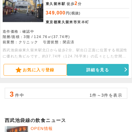
2
東久留米駅
徒歩
分
349,000
円(税抜)
東京都東久留米市
東本町
造作価格：確認中
階層/面積：3階 / 124.76㎡(37.74坪)
前業態：クリニック
引渡状態：閉店済
西武池袋線東久留米駅北口から徒歩2分、駅出口正面に位置する視認性
に優れた角ビルです。約37.74坪（124.76平米）の広々とした空間
は、1階に専用入口と専用エレベーターを備え、導入もスムーズです。
飲食店を含め幅広い業態に対応可能で、周辺の賑わいを活かした出店が
お気に入り登録
詳細を見る
期待できます。詳細につきましてはお問い合わせください。
3
件中
1件～3件を表示
西武池袋線の飲食ニュース
OPEN情報