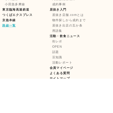
小田急多摩線
成約事例
東京臨海高速鉄道
居抜き入門
つくばエクスプレス
居抜き店舗.comとは
京急本線
物件探しから成約まで
路線一覧
居抜き出店の五か条
用語集
活動・飲食ニュース
街レポ
OPEN
話題
豆知識
活動レポート
会員マイページ
よくある質問
サイトマップ
株式会社テンポイノベーション
【古物営業許可】東京都公安委員会 第 303322417685 号
【宅建取引免許】国土交通大臣 (1) 第11181 号