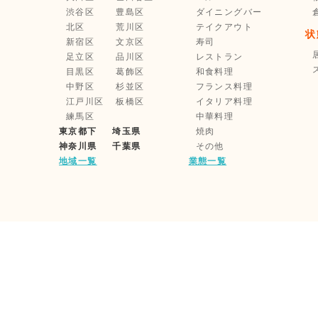
渋谷区
豊島区
ダイニングバー
北区
荒川区
テイクアウト
状
新宿区
文京区
寿司
足立区
品川区
レストラン
目黒区
葛飾区
和食料理
中野区
杉並区
フランス料理
江戸川区
板橋区
イタリア料理
練馬区
中華料理
東京都下
埼玉県
焼肉
神奈川県
千葉県
その他
地域一覧
業態一覧
利用規約
企業情報
家主様・