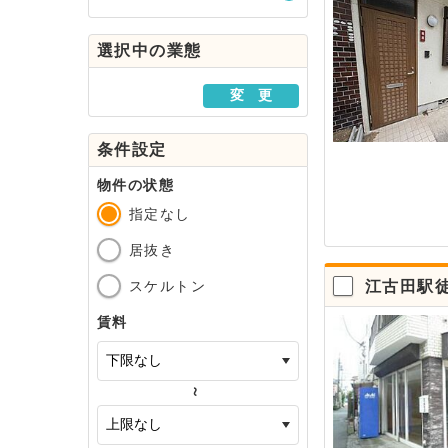
駅・路線から探す
選択中の業態
地域から探す
変 更
条件設定
物件の状態
指定なし
居抜き
スケルトン
江古田駅
賃料
～