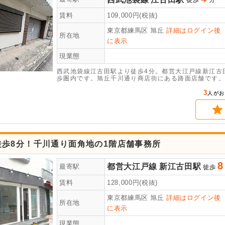
徒歩
分
賃料
109,000
円(税抜)
東京都練馬区
旭丘
詳細はログイン後
所在地
に表示
現業態
西武池袋線江古田駅より徒歩4分。都営大江戸線新江古
歩圏内です。旭丘千川通り商店街にある路面店舗です。
す。店舗・事務所利用にいかがでしょうか。
3
人がお
徒歩8分！千川通り面角地の1階店舗事務所
8
都営大江戸線
新江古田駅
最寄駅
徒歩
賃料
128,000
円(税抜)
東京都練馬区
旭丘
詳細はログイン後
所在地
に表示
現業態