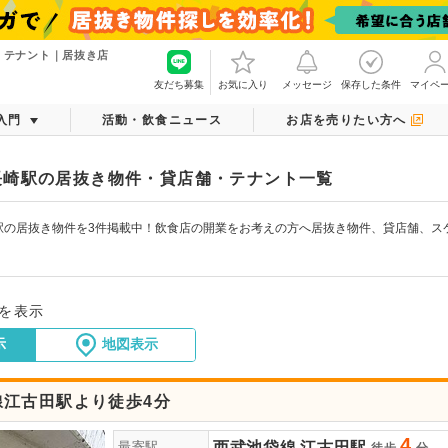
・テナント｜居抜き店
友だち募集
お気に入り
メッセージ
保存した条件
マイペ
入門
活動・飲食ニュース
お店を売りたい方へ
長崎駅の居抜き物件・貸店舗・テナント一覧
駅の居抜き物件を3件掲載中！飲食店の開業をお考えの方へ居抜き物件、貸店舗、ス
！
件を表示
示
地図表示
線江古田駅より徒歩4分
4
西武池袋線
江古田駅
最寄駅