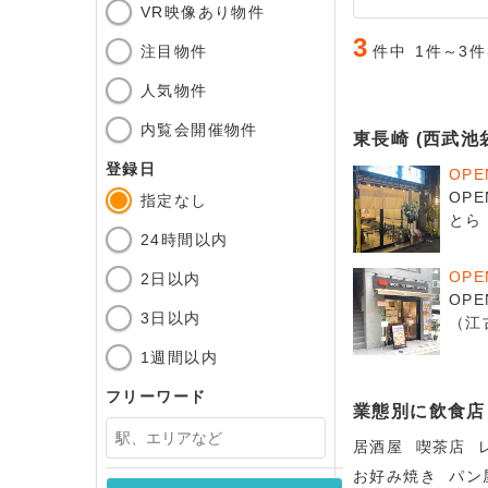
VR映像あり物件
3
注目物件
件中
1件～3
人気物件
内覧会開催物件
東長崎 (西武池
登録日
OP
OP
指定なし
とら
24時間以内
OP
2日以内
OP
3日以内
（江
1週間以内
フリーワード
業態別に飲食店
居酒屋
喫茶店
お好み焼き
パン