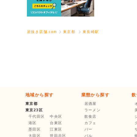
居抜き店舗.com
東京都
東長崎駅
地域から探す
業態から探す
飲
東京都
居酒屋
東京23区
ラーメン
千代田区
中央区
飲食店
港区
台東区
カフェ
墨田区
江東区
バー
大田区
世田谷区
バル