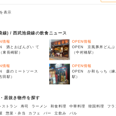
件を表示
袋線) / 西武池袋線の飲食ニュース
EN情報
OPEN情報
EN 酒とおばんざい て
OPEN 京風豚丼どん
（東長崎駅）
（中村橋駅）
EN情報
OPEN情報
EN 森のミートソース
OPEN か和もっち（練
古田駅）
駅）
・居抜き物件を探す
レストラン
寿司
ラーメン
和食料理
中華料理
韓国料理
フラ
屋
惣菜・弁当
カフェ
バー
立飲み
バル