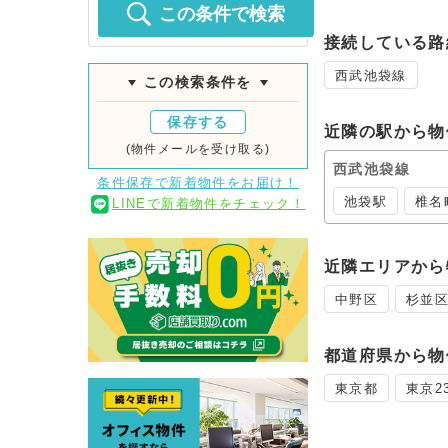
この条件で検索
接続している路
西武池袋線
この検索条件を
保存する
近隣の駅から物
(物件メールを受け取る)
西武池袋線
条件保存で新着物件をお届け！
池袋駅
椎名
LINEで新着物件をチェック！
近隣エリアから
中野区
杉並
都道府県から物
東京都
東京2