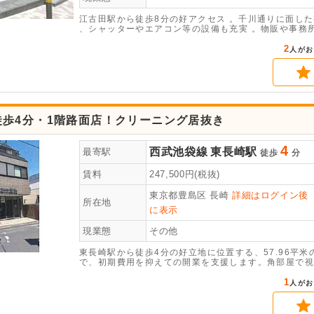
江古田駅から徒歩8分の好アクセス 。千川通りに面した
、シャッターやエアコン等の設備も充実 。物販や事務
問い合わせください。
2
人がお
徒歩4分・1階路面店！クリーニング居抜き
4
西武池袋線
東長崎駅
最寄駅
徒歩
分
賃料
247,500
円(税抜)
東京都豊島区
長崎
詳細はログイン後
所在地
に表示
現業態
その他
東長崎駅から徒歩4分の好立地に位置する、57.96平
で、初期費用を抑えての開業を支援します。角部屋で視
1
人がお