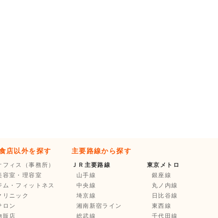
食店以外を探す
主要路線から探す
オフィス（事務所）
ＪＲ主要路線
東京メトロ
美容室・理容室
山手線
銀座線
ジム・フィットネス
中央線
丸ノ内線
クリニック
埼京線
日比谷線
サロン
湘南新宿ライン
東西線
物販店
総武線
千代田線