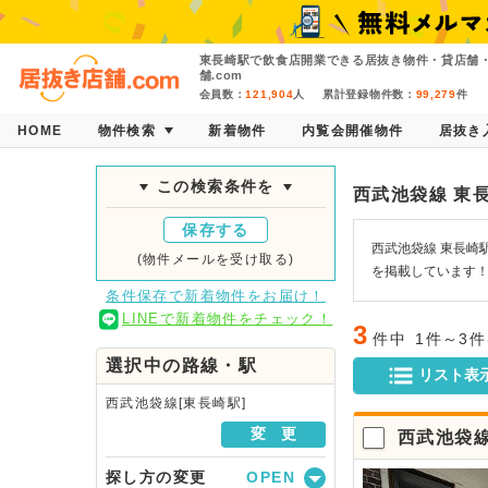
東長崎駅で飲食店開業できる居抜き物件・貸店舗
舗.com
会員数：
121,904
人
累計登録物件数：
99,279
件
HOME
物件検索
新着物件
内覧会開催物件
居抜き
この検索条件を
西武池袋線 東
保存する
西武池袋線 東長崎
(物件メールを受け取る)
を掲載しています
条件保存で新着物件をお届け！
LINEで新着物件をチェック！
3
件中
1件～3
選択中の路線・駅
リスト表
西武池袋線[東長崎駅]
変 更
西武池袋
探し方の変更