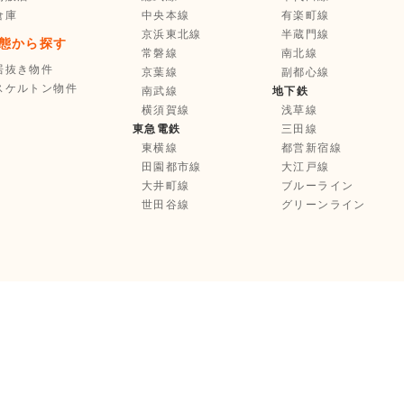
倉庫
中央本線
有楽町線
京浜東北線
半蔵門線
態から探す
常磐線
南北線
居抜き物件
京葉線
副都心線
スケルトン物件
南武線
地下鉄
横須賀線
浅草線
東急電鉄
三田線
東横線
都営新宿線
田園都市線
大江戸線
大井町線
ブルーライン
世田谷線
グリーンライン
お気に入り登録
選択中の物件を
まとめて
不動産業者様へ
お問い合わせ
Copyright © Tenpo Innovation Inc. All Rights Reserved.