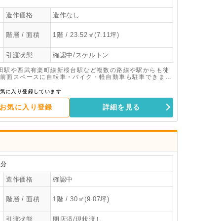
造作価格
造作なし
階層 / 面積
1階 / 23.52㎡(7.11坪)
引渡状態
確認中/スケルトン
田駅や西武有楽町線新桜台駅など複数の路線や駅からも徒
前面スペースに自転車・バイク・軽自動車も駐車できま
気に入り登録しています
お気に入り登録
詳細を見る
分
造作価格
確認中
階層 / 面積
1階 / 30㎡(9.07坪)
引渡状態
閉店済/現状渡し