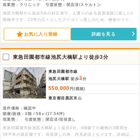
前業態：クリニック
引渡状態：閉店済/スケルトン
池尻大橋駅から徒歩5分の好立地で、人通りのある前面道路に面した1
階物件です。22坪の広々としたスケルトン渡しのため、物販やクリニ
ック、事務所など幅広い業態に対応可能です。まずはお気軽にご相談く
ださい。
お気に入り登録
詳細を見る
東急田園都市線池尻大橋駅より徒歩3分
東急田園都市線
3
池尻大橋駅
徒歩
分
550,000
円(税抜)
東京都目黒区
東山
造作価格：確認中
階層/面積：3階 / 58㎡(17.54坪)
現業態：
引渡状態：閉店済/現状渡し
東急田園都市線池尻大橋駅より徒歩3分。4階建ての建物の3階部分、
58平米の貸店舗です。現状渡しの為、内見必須となります。詳細はお