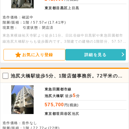
東京都目黒区
上目黒
造作価格：確認中
階層/面積：1階 / 57.57㎡(17.41坪)
現業態：
引渡状態：閉店済
東急東横線祐天寺駅より徒歩11分。日比谷線中目黒駅や東急田園都市
線池尻大橋駅からも徒歩圏内です。3階建ての建物の1階部分、57.57平
米の貸店舗事務所です。トイレがあり、エアコンは残置の状態です。
お気に入り登録
詳細を見る
池尻大橋駅徒歩5分、1階店舗事務所。72平米の
広々とした空間。
東急田園都市線
5
池尻大橋駅
徒歩
分
575,700
円(税抜)
東京都世田谷区
池尻
造作価格：造作なし
階層/面積：1階 / 72.72㎡(22坪)