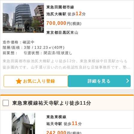
東急田園都市線
12
池尻大橋駅
徒歩
分
700,000
円(税抜)
東京都目黒区
東山
造作価格：確認中
階層/面積：3階 / 132.23㎡(40坪)
前業態：
引渡状態：閉店済/現状渡し
東急田園都市線池尻大橋駅より徒歩12分。東急東横線中目黒駅からも
徒歩圏内です。山手通り沿いのため視認性良好な店舗事務所です。塾・
クリニック・マッサージ・コワーキングスペース・事務所におすすめで
す。
お気に入り登録
詳細を見る
東急東横線祐天寺駅より徒歩11分
東急東横線
11
祐天寺駅
徒歩
分
242,000
円(税抜)