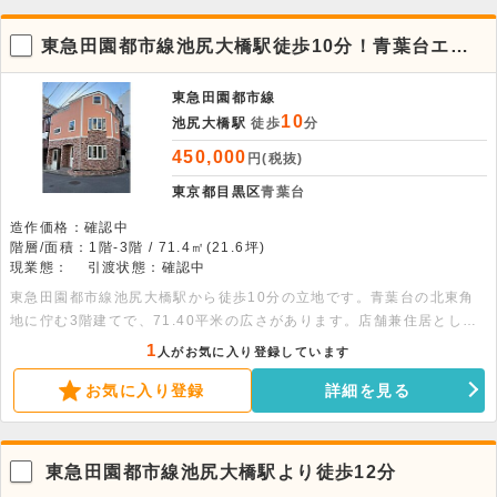
東急田園都市線池尻大橋駅徒歩10分！青葉台エリ
アの3階建て店舗兼住居物件。
東急田園都市線
10
池尻大橋駅
徒歩
分
450,000
円(税抜)
東京都目黒区
青葉台
造作価格：確認中
階層/面積：1階-3階 / 71.4㎡(21.6坪)
現業態：
引渡状態：確認中
東急田園都市線池尻大橋駅から徒歩10分の立地です。青葉台の北東角
地に佇む3階建てで、71.40平米の広さがあります。店舗兼住居として
幅広い業態で相談可能です。詳細につきましてはお問い合わせくださ
1
人がお気に入り登録しています
い。
お気に入り登録
詳細を見る
東急田園都市線池尻大橋駅より徒歩12分