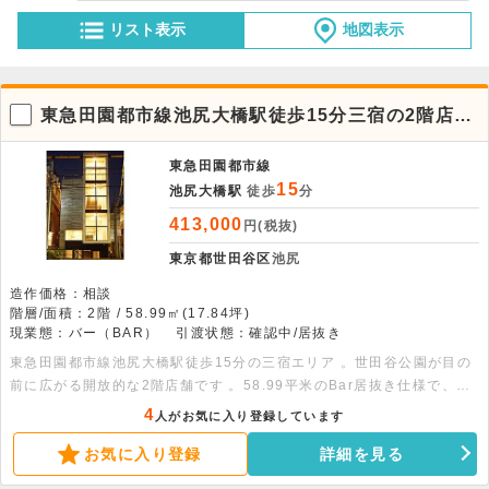
リスト表示
地図表示
東急田園都市線池尻大橋駅徒歩15分三宿の2階店
舗、緑広がる好条件のBar物件
東急田園都市線
15
池尻大橋駅
徒歩
分
413,000
円(税抜)
東京都世田谷区
池尻
造作価格：相談
階層/面積：2階 / 58.99㎡(17.84坪)
現業態：バー（BAR）
引渡状態：確認中/居抜き
東急田園都市線池尻大橋駅徒歩15分の三宿エリア 。世田谷公園が目の
前に広がる開放的な2階店舗です 。58.99平米のBar居抜き仕様で、初
期費用を抑えて出店可能 。24時間利用でき、幅広い業態におすすめで
4
人がお気に入り登録しています
す 。
お気に入り登録
詳細を見る