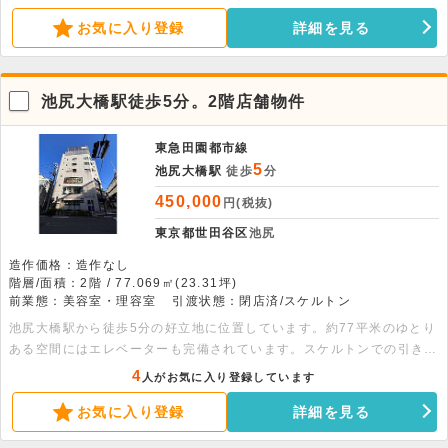
問合せ下さい。
お気に入り登録
詳細を見る
池尻大橋駅徒歩5分。2階店舗物件
東急田園都市線
5
池尻大橋駅
徒歩
分
450,000
円(税抜)
東京都世田谷区
池尻
造作価格：造作なし
階層/面積：2階 / 77.069㎡(23.31坪)
前業態：美容室・理容室
引渡状態：閉店済/スケルトン
池尻大橋駅から徒歩5分の好立地に位置しています。約77平米のゆとり
ある空間にはエレベーターも完備されています。スケルトンでの引き渡
しのため内装にこだわりたい方にお勧め。ぜひお気軽にご相談くださ
4
人がお気に入り登録しています
い。
お気に入り登録
詳細を見る