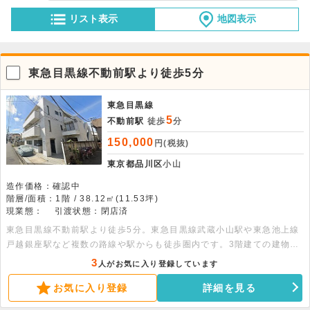
リスト表示
地図表示
東急目黒線不動前駅より徒歩5分
東急目黒線
5
不動前駅
徒歩
分
150,000
円(税抜)
東京都品川区
小山
造作価格：確認中
階層/面積：1階 / 38.12㎡(11.53坪)
現業態：
引渡状態：閉店済
東急目黒線不動前駅より徒歩5分。東急目黒線武蔵小山駅や東急池上線
戸越銀座駅など複数の路線や駅からも徒歩圏内です。3階建ての建物の
1階部分、11.53坪の物件です。事務所・倉庫・作業場などにおすすめ
3
人がお気に入り登録しています
です。
お気に入り登録
詳細を見る