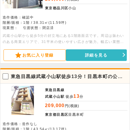
東京都品川区
小山
造作価格：確認中
階層/面積：1階 / 38.31㎡(11.59坪)
現業態：
引渡状態：閉店済
武蔵小山駅から徒歩5分の好立地にある1階路面店です。周辺は賑わい
のある商業エリアで、31平米の使いやすい広さが魅力。幅広い業態に
対応可能で、物販やサービス店舗に最適です。まずはお気軽にご相談く
ださい。
お気に入り登録
詳細を見る
東急目黒線武蔵小山駅徒歩13分！目黒本町の公道
に面した1階スケルトン物件。
東急目黒線
13
武蔵小山駅
徒歩
分
209,000
円(税抜)
東京都目黒区
目黒本町
造作価格：造作なし
階層/面積：1階 / 43.54㎡(13.17坪)