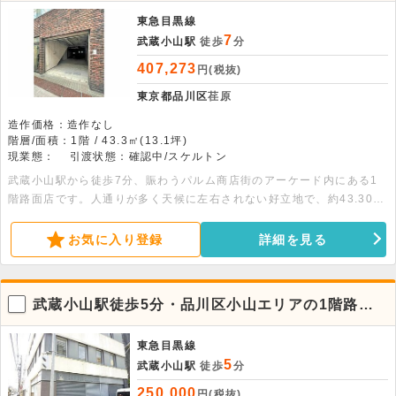
東急目黒線
7
武蔵小山駅
徒歩
分
407,273
円(税抜)
東京都品川区
荏原
造作価格：造作なし
階層/面積：1階 / 43.3㎡(13.1坪)
現業態：
引渡状態：確認中/スケルトン
武蔵小山駅から徒歩7分、賑わうパルム商店街のアーケード内にある1
階路面店です。人通りが多く天候に左右されない好立地で、約43.30平
米のスケルトン渡し。幅広い業態に対応可能ですので、お気軽にご相談
ください。
お気に入り登録
詳細を見る
武蔵小山駅徒歩5分・品川区小山エリアの1階路面
店舗事務所
東急目黒線
5
武蔵小山駅
徒歩
分
250,000
円(税抜)