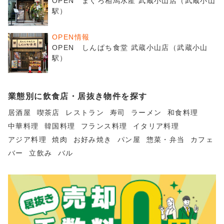
OPEN まぐろ相馬水産 武蔵小山店（武蔵小山
駅）
OPEN情報
OPEN しんぱち食堂 武蔵小山店（武蔵小山
駅）
業態別に飲食店・居抜き物件を探す
居酒屋
喫茶店
レストラン
寿司
ラーメン
和食料理
中華料理
韓国料理
フランス料理
イタリア料理
アジア料理
焼肉
お好み焼き
パン屋
惣菜・弁当
カフェ
バー
立飲み
バル