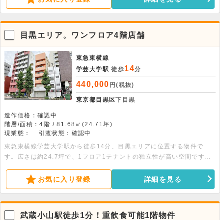
目黒エリア。ワンフロア4階店舗
東急東横線
14
学芸大学駅
徒歩
分
440,000
円(税抜)
東京都目黒区
下目黒
造作価格：確認中
階層/面積：4階 / 81.68㎡(24.71坪)
現業態：
引渡状態：確認中
東急東横線学芸大学駅から徒歩14分、目黒エリアに位置する物件で
す。広さは約24.7坪で、1フロア1テナントの独立性が高い空間です。
エレベーターを完備しており、店舗や事務所として幅広い業態のご相談
が可能です。ご内見のご希望など、お気軽にご連絡ください。
お気に入り登録
詳細を見る
武蔵小山駅徒歩1分！重飲食可能1階物件