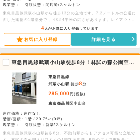
現業態：
引渡状態：閉店済/スケルトン
東急目黒線武蔵小山駅から徒歩13分の立地です。7.2メートルの公道に
面した建物の1階部分で 、43.54平米の広さがあります。レイアウトの
自由度が高いスケルトン物件で幅広い業態での出店におすすめです。詳
4
人がお気に入り登録しています
細につきましてはお問い合わせください
お気に入り登録
詳細を見る
東急目黒線武蔵小山駅徒歩8分！林試の森公園至近
の新築1階路面店舗。重飲食相談可能
東急目黒線
8
武蔵小山駅
徒歩
分
285,000
円(税抜)
東京都品川区
小山台
造作価格：造作なし
階層/面積：1階 / 29.75㎡(9坪)
現業態：
引渡状態：新築/スケルトン
東急目黒線武蔵小山駅徒歩8分、不動前駅からもアクセス可能な立地で
す。林試の森公園入り口すぐの1階路面店舗。9坪の広さで重飲食に対