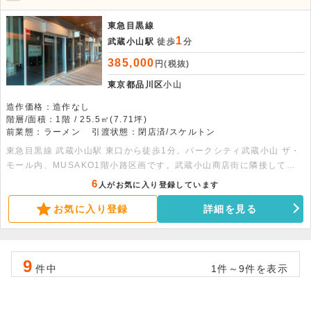
東急目黒線
1
武蔵小山駅
徒歩
分
385,000
円(税抜)
東京都品川区
小山
造作価格：造作なし
階層/面積：1階 / 25.5㎡(7.71坪)
前業態：ラーメン
引渡状態：閉店済/スケルトン
東急目黒線 武蔵小山駅 東口から徒歩1分。パークシティ武蔵小山 ザ・
モール内、MUSAKO1階小路区画です。武蔵小山商店街に隣接してお
り、ショッピングや生活動線として幅広い年齢層が行き交うエリアに位
6
人がお気に入り登録しています
置しています。同ビルにはカフェや飲食店が入居しています。重飲食も
お気に入り登録
詳細を見る
可能な物件ですので、お気軽にお問い合わせください。
9
件中
1件～9件を表示