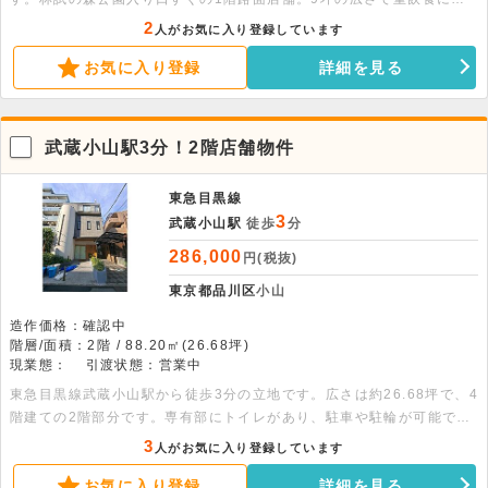
応できる新築物件です。詳細につきましてはお問い合わせください。
2
人がお気に入り登録しています
お気に入り登録
詳細を見る
武蔵小山駅3分！2階店舗物件
東急目黒線
3
武蔵小山駅
徒歩
分
286,000
円(税抜)
東京都品川区
小山
造作価格：確認中
階層/面積：2階 / 88.20㎡(26.68坪)
現業態：
引渡状態：営業中
東急目黒線武蔵小山駅から徒歩3分の立地です。広さは約26.68坪で、4
階建ての2階部分です。専有部にトイレがあり、駐車や駐輪が可能で
す。室内設備はすべて残置物での引渡しです。周辺には物販店などがあ
3
人がお気に入り登録しています
ります。物件の詳細についてもご説明いたしますので、ご相談くださ
お気に入り登録
詳細を見る
い。