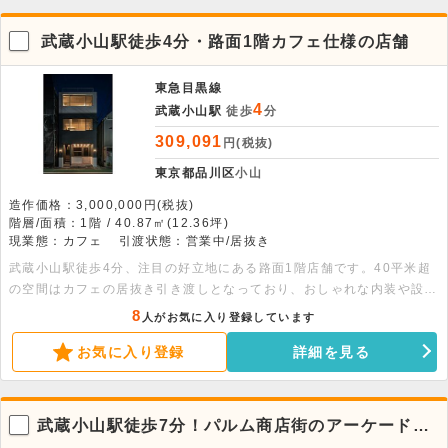
武蔵小山駅徒歩4分・路面1階カフェ仕様の店舗
東急目黒線
4
武蔵小山駅
徒歩
分
309,091
円(税抜)
東京都品川区
小山
造作価格：3,000,000円(税抜)
階層/面積：1階 / 40.87㎡(12.36坪)
現業態：カフェ
引渡状態：営業中/居抜き
武蔵小山駅徒歩4分、注目の好立地にある路面1階店舗です。40平米超
の空間はカフェの居抜き引き渡しとなっており、おしゃれな内装や設備
を活かしてスムーズに開業可能です。幅広い業態に対応しております。
8
人がお気に入り登録しています
お気に入り登録
詳細を見る
武蔵小山駅徒歩7分！パルム商店街のアーケード内
1階の路面店