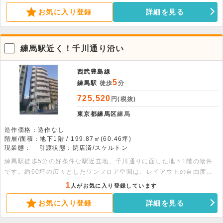
諸条件も柔軟に相談可能ですので、ぜひお問い合わせください。
お気に入り登録
詳細を見る
練馬駅近く！千川通り沿い
西武豊島線
5
練馬駅
徒歩
分
725,520
円(税抜)
東京都練馬区
練馬
造作価格：造作なし
階層/面積：地下1階 / 199.87㎡(60.46坪)
現業態：
引渡状態：閉店済/スケルトン
練馬駅徒歩5分の好条件な駅近立地、千川通りに面した地下1階の物件
です。約60坪の広々としたワンフロア空間は、レイアウトの自由度が
高いスケルトン渡し。飲食店を含む幅広い業態に対応し、土日祝日も利
1
人がお気に入り登録しています
用可能です 。
お気に入り登録
詳細を見る