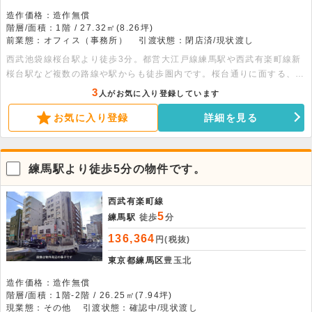
造作価格：造作無償
階層/面積：1階 / 27.32㎡(8.26坪)
前業態：オフィス（事務所）
引渡状態：閉店済/現状渡し
西武池袋線桜台駅より徒歩3分。都営大江戸線練馬駅や西武有楽町線新
桜台駅など複数の路線や駅からも徒歩圏内です。桜台通りに面する、1
階路面の貸店舗です。角地にあり視認性良好です。
3
人がお気に入り登録しています
お気に入り登録
詳細を見る
練馬駅より徒歩5分の物件です。
西武有楽町線
5
練馬駅
徒歩
分
136,364
円(税抜)
東京都練馬区
豊玉北
造作価格：造作無償
階層/面積：1階-2階 / 26.25㎡(7.94坪)
現業態：その他
引渡状態：確認中/現状渡し