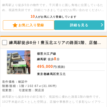
練馬駅より徒歩5分の物件です。千川通りに面し角地に位置しているた
め、視認性良好です。詳細につきましてはぜひお問い合わせください。
※面積 1階：4.76平米 2階：21.49平米
10
人がお気に入り登録しています
お気に入り登録
詳細を見る
練馬駅徒歩8分！豊玉北エリアの路面1階、店舗・
事務所
都営大江戸線
8
練馬駅
徒歩
分
495,000
円(税抜)
東京都練馬区
豊玉北
造作価格：確認中
階層/面積：1階 / 102.67㎡(31.06坪)
現業態：
引渡状態：閉店済
練馬駅から徒歩8分の好立地で、視認性に優れた路面1階の物件です。
102平米超の広々とした空間は、店舗や事務所として多彩なレイアウト
が可能です。定期借家契約で落ち着いた事業運営を検討いただけます。