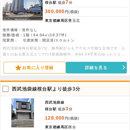
7
桜台駅
徒歩
分
300,000
円(税抜)
東京都練馬区
豊玉北
造作価格：造作なし
階層/面積：1階 / 64.04㎡(19.37坪)
現業態：
引渡状態：閉店済/スケルトン
西武池袋線桜台駅徒歩7分、練馬駅からもアクセス可能な立地です。人
通りのある豊玉北エリアの1階路面物件。約64.04平米のゆったりとし
た広さがあります。詳細につきましてはお問い合わせください。
お気に入り登録
詳細を見る
西武池袋線桜台駅より徒歩3分
西武池袋線
3
桜台駅
徒歩
分
128,000
円(税抜)
東京都練馬区
桜台