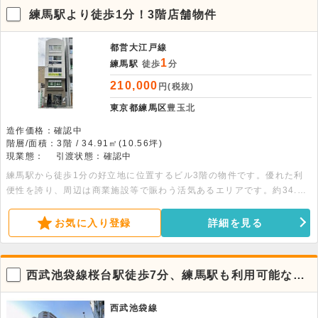
不可：はんこ屋・ラーメン屋・マッサージ）
練馬駅より徒歩1分！3階店舗物件
都営大江戸線
1
練馬駅
徒歩
分
210,000
円(税抜)
東京都練馬区
豊玉北
造作価格：確認中
階層/面積：3階 / 34.91㎡(10.56坪)
現業態：
引渡状態：確認中
練馬駅から徒歩1分の好立地に位置するビル3階の物件です。優れた利
便性を誇り、周辺は商業施設等で賑わう活気あるエリアです。約34.91
平米の空間は、エレベーター、エアコン、OAフロアなどの設備が充実
しており、ビジネスを快適にサポートします。オフィスや各種スクール
お気に入り登録
詳細を見る
等に最適です。ぜひお気軽にお問い合わせください。
西武池袋線桜台駅徒歩7分、練馬駅も利用可能な1
階貸店舗物件
西武池袋線