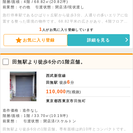
階層/面積：4階 / 68.82㎡(20.82坪)
前業態：その他
引渡状態：閉店済/現状渡し
急行停車駅であるひばりヶ丘駅から徒歩3分、人通りの多いエリアに位
置する整った環境の物件です。68.82平米の広さがあり、4階フロアで
エレベーターも完備。塾などの用途に適した好条件の空間で、新しい事
1
人がお気に入り登録しています
業をスタートしませんか。
お気に入り登録
詳細を見る
田無駅より徒歩6分の1階店舗。
西武新宿線
6
田無駅
徒歩
分
110,000
円(税抜)
東京都西東京市
田無町
造作価格：造作なし
階層/面積：1階 / 33.70㎡(10.19坪)
前業態：
引渡状態：閉店済/スケルトン
田無駅より徒歩6分の1階店舗。専有面積は約10坪とコンパクトです。