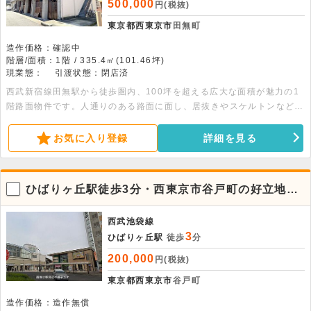
500,000
円(税抜)
東京都西東京市
田無町
造作価格：確認中
階層/面積：1階 / 335.4㎡(101.46坪)
現業態：
引渡状態：閉店済
西武新宿線田無駅から徒歩圏内、100坪を超える広大な面積が魅力の1
階路面物件です。人通りのある路面に面し、居抜きやスケルトンなど引
渡状態も相談可能なため、理想の空間作りをスムーズに進められます。
好条件が整ったこの場所で、新たなビジネスを始めてみませんか。お問
お気に入り登録
詳細を見る
い合わせをお待ちしております。
ひばりヶ丘駅徒歩3分・西東京市谷戸町の好立地！
4階店舗事務所
西武池袋線
3
ひばりヶ丘駅
徒歩
分
200,000
円(税抜)
東京都西東京市
谷戸町
造作価格：造作無償