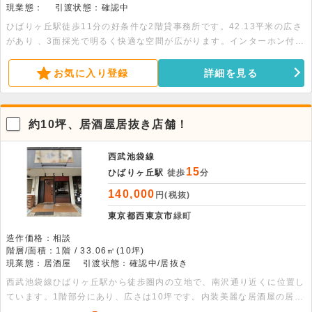
現業態：
引渡状態：確認中
ひばりヶ丘駅徒歩11分の好条件な2階貸事務所です。42.13平米の広さ
があり 、3面採光で明るく快適な空間が広がります。インターホン付き
で防犯面も良好。落ち着いた環境でデスクワークに最適です。詳細はお
問い合わせください。
お気に入り登録
詳細を見る
約10坪、居酒屋居抜き店舗！
西武池袋線
15
ひばりヶ丘駅
徒歩
分
140,000
円(税抜)
東京都西東京市
緑町
造作価格：相談
階層/面積：1階 / 33.06㎡(10坪)
現業態：居酒屋
引渡状態：確認中/居抜き
西武池袋線ひばりヶ丘駅から徒歩圏内の立地で、南沢通り近くに位置し
ています。1階部分にあり、広さは10坪です。内装美麗な居酒屋の居抜
き物件で、初期費用を抑えてスピード開業できます。幅広い業態に対応