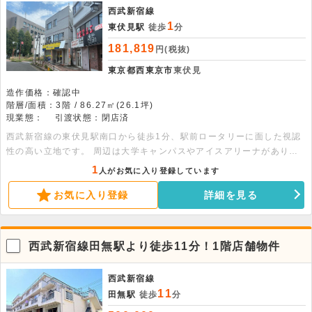
西武新宿線
1
東伏見駅
徒歩
分
181,819
円(税抜)
東京都西東京市
東伏見
造作価格：確認中
階層/面積：3階 / 86.27㎡(26.1坪)
現業態：
引渡状態：閉店済
西武新宿線の東伏見駅南口から徒歩1分、駅前ロータリーに面した視認
性の高い立地です。 周辺は大学キャンパスやアイスアリーナがあり、
学生やスポーツ利用者で賑わうエリアです。 落ち着いた住宅街も隣接
1
人がお気に入り登録しています
しており、幅広い年代の生活動線として安定した環境にあります。 鉄
お気に入り登録
詳細を見る
骨造ビルの3階部分に位置し、専有面積は約26.1坪のゆとりある広さが
確保されています。 室内にはエアコン、キッチン、トイレが備わって
おり、飲食店としての利用も相談可能です。 事務所や店舗など多目的
に活用いただける物件ですので、詳細はお問い合わせください！
西武新宿線田無駅より徒歩11分！1階店舗物件
西武新宿線
11
田無駅
徒歩
分