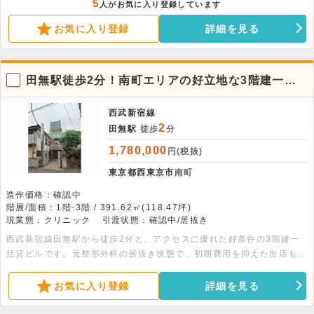
5
人がお気に入り登録しています
可能です。営業時間のご相談も可能です。ご内見のご希望などがありま
お気に入り登録
詳細を見る
したら、お気軽にお問い合わせください。
田無駅徒歩2分！南町エリアの好立地な3階建一括
貸テナントビル
西武新宿線
2
田無駅
徒歩
分
1,780,000
円(税抜)
東京都西東京市
南町
造作価格：確認中
階層/面積：1階-3階 / 391.62㎡(118.47坪)
現業態：クリニック
引渡状態：確認中/居抜き
西武新宿線田無駅から徒歩2分と、アクセスに優れた好条件の3階建一
括貸ビルです。元整形外科の居抜き状態で、初期費用を抑えた出店も相
談可能です。391平米超の広々とした空間で、幅広い業態に対応しま
す。※面積：1階144.78平米、2階132.77平米、3階114.07平米
お気に入り登録
詳細を見る