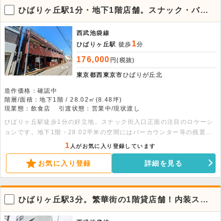
ひばりヶ丘駅1分・地下1階店舗。スナック・バー
に好適な物件
西武池袋線
1
ひばりヶ丘駅
徒歩
分
176,000
円(税抜)
東京都西東京市
ひばりが丘北
造作価格：確認中
階層/面積：地下1階 / 28.02㎡(8.48坪)
現業態：飲食店
引渡状態：営業中/現状渡し
ひばりヶ丘駅徒歩1分の好立地。スナック街入口正面の注目のロケーシ
ョンです。地下1階・28.02平米の空間にはバーカウンター等の残置設
備があり、すぐに営業開始可能です。お気軽にお問い合わせください。
1
人がお気に入り登録しています
お気に入り登録
詳細を見る
ひばりヶ丘駅3分。繁華街の1階貸店舗！内装スケ
ルトンで自由度高