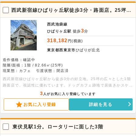
西武新宿線ひばりヶ丘駅徒歩3分・路面店。25坪の
広々1階店舗
西武池袋線
3
ひばりヶ丘駅
徒歩
分
318,182
円(税抜)
東京都西東京市
ひばりが丘北
造作価格：確認中
階層/面積：1階 / 82.66㎡(25坪)
現業態：カフェ
引渡状態：閉店済
西武新宿線ひばりヶ丘駅から徒歩3分の好立地。25坪の広々とした1階
路面店で、視認性に優れています。ドッグカフェ跡地で居抜きかスケル
トンの引き渡しが選べるため、用途に合わせた出店が可能です。幅広い
3
人がお気に入り登録しています
業態のご相談をお待ちしております。
お気に入り登録
詳細を見る
東伏見駅1分。ロータリーに面した3階