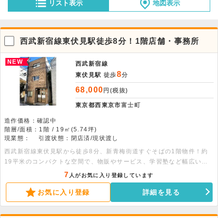
リスト表示
地図表示
西武新宿線東伏見駅徒歩8分！1階店舗・事務所
NEW
西武新宿線
8
東伏見駅
徒歩
分
68,000
円(税抜)
東京都西東京市
富士町
造作価格：確認中
階層/面積：1階 / 19㎡(5.74坪)
現業態：
引渡状態：閉店済/現状渡し
西武新宿線東伏見駅から徒歩8分、新青梅街道すぐそばの1階物件！約
19平米のコンパクトな空間で、物販やサービス、学習塾など幅広い用
途に対応。現状渡しで自由なレイアウトが可能です。詳細についてはお
7
人がお気に入り登録しています
問い合わせください。
お気に入り登録
詳細を見る