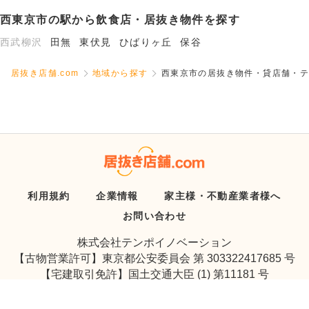
西東京市の駅から飲食店・居抜き物件を探す
西武柳沢
田無
東伏見
ひばりヶ丘
保谷
居抜き店舗.com
地域から探す
西東京市の居抜き物件・貸店舗・テ
利用規約
企業情報
家主様・不動産業者様へ
お問い合わせ
株式会社テンポイノベーション
【古物営業許可】東京都公安委員会 第 303322417685 号
【宅建取引免許】国土交通大臣 (1) 第11181 号
検索条件の変更
選択中の物件を
Copyright © Tenpo Innovation Inc. All Rights Reserved.
まとめて