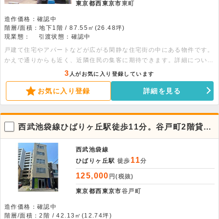
東京都西東京市
東町
造作価格：確認中
階層/面積：地下1階 / 87.55㎡(26.48坪)
現業態：
引渡状態：確認中
戸建て住宅やアパートなどが広がる閑静な住宅街の中にある物件です。
かえで通りからも近く、近隣住民の集客に期待できます。詳細について
はお問い合わせください。
3
人がお気に入り登録しています
お気に入り登録
詳細を見る
西武池袋線ひばりヶ丘駅徒歩11分。谷戸町2階貸事
務所 。
西武池袋線
11
ひばりヶ丘駅
徒歩
分
125,000
円(税抜)
東京都西東京市
谷戸町
造作価格：確認中
階層/面積：2階 / 42.13㎡(12.74坪)