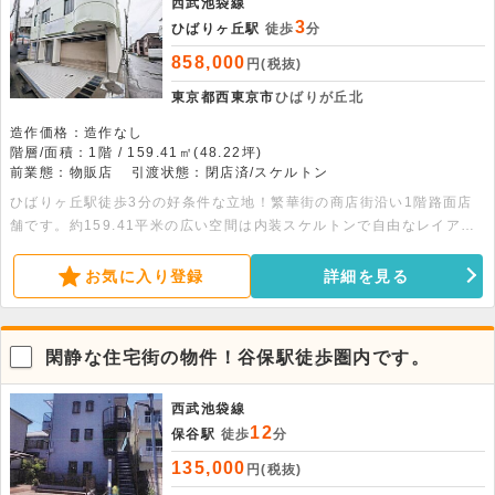
西武池袋線
3
ひばりヶ丘駅
徒歩
分
858,000
円(税抜)
東京都西東京市
ひばりが丘北
造作価格：造作なし
階層/面積：1階 / 159.41㎡(48.22坪)
前業態：物販店
引渡状態：閉店済/スケルトン
ひばりヶ丘駅徒歩3分の好条件な立地！繁華街の商店街沿い1階路面店
舗です。約159.41平米の広い空間は内装スケルトンで自由なレイアウ
トが可能。物販や医療系など幅広く対応します。ぜひご検討ください。
お気に入り登録
詳細を見る
閑静な住宅街の物件！谷保駅徒歩圏内です。
西武池袋線
12
保谷駅
徒歩
分
135,000
円(税抜)