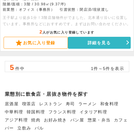
階層/面積：3階 / 30.98㎡(9.37坪)
前業態：オフィス（事務所）
引渡状態：閉店済/現状渡し
王子駅より徒歩1分！3階店舗物件がでました。北本通り沿いに位置し
ています。事務所などにおすすめです。まずはお問い合わせください。
2
人がお気に入り登録しています
お気に入り登録
詳細を見る
5
件中
1件～5件を表示
業態別に飲食店・居抜き物件を探す
居酒屋
喫茶店
レストラン
寿司
ラーメン
和食料理
中華料理
韓国料理
フランス料理
イタリア料理
アジア料理
焼肉
お好み焼き
パン屋
惣菜・弁当
カフェ
バー
立飲み
バル