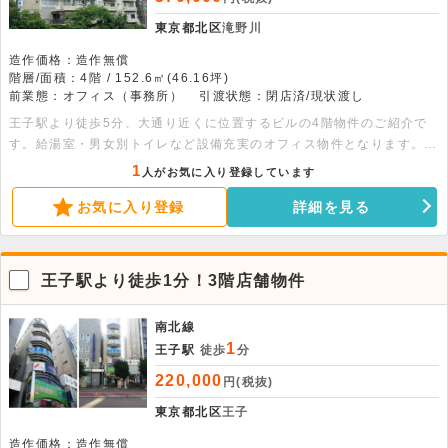
東京都北区
滝野川
造作価格：造作無償
階層/面積：4階 / 152.6㎡(46.16坪)
前業態：オフィス（事務所）
引渡状態：閉店済/現状渡し
王子駅より徒歩5分、大通り近くに位置するビルの4階物件のご紹介で
す。給湯室・男女別トイレなど設備充実のオフィス物件となります。詳
細につきましてはぜひお問い合わせください。
1
人がお気に入り登録しています
お気に入り登録
詳細を見る
王子駅より徒歩1分！3階店舗物件
南北線
1
王子駅
徒歩
分
220,000
円(税抜)
東京都北区
王子
造作価格：造作無償