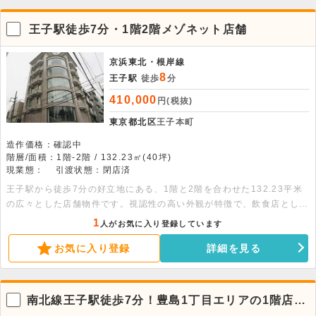
王子駅徒歩7分・1階2階メゾネット店舗
京浜東北・根岸線
8
王子駅
徒歩
分
410,000
円(税抜)
東京都北区
王子本町
造作価格：確認中
階層/面積：1階-2階 / 132.23㎡(40坪)
現業態：
引渡状態：閉店済
王子駅から徒歩7分の好立地にある、1階と2階を合わせた132.23平米
の広々とした店舗物件です。視認性の高い外観が特徴で、飲食店として
の利用も相談可能です。エレベーターやエアコンなど設備も充実してお
1
人がお気に入り登録しています
ります。詳細はお気軽にお問い合わせください。 面積：1階56.19平
お気に入り登録
詳細を見る
米・2階76平米
南北線王子駅徒歩7分！豊島1丁目エリアの1階店舗
物件。