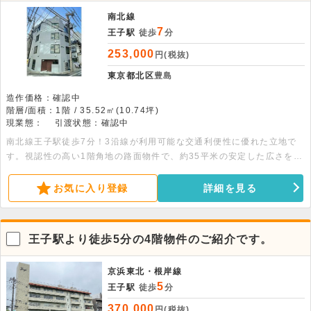
南北線
7
王子駅
徒歩
分
253,000
円(税抜)
東京都北区
豊島
造作価格：確認中
階層/面積：1階 / 35.52㎡(10.74坪)
現業態：
引渡状態：確認中
南北線王子駅徒歩7分！3沿線が利用可能な交通利便性に優れた立地で
す。視認性の高い1階角地の路面物件で、約35平米の安定した広さを確
保しています。駅まで平坦な道のりで、幅広い業態の相談が可能です。
詳細につきましてはお問い合わせください。
お気に入り登録
詳細を見る
王子駅より徒歩5分の4階物件のご紹介です。
京浜東北・根岸線
5
王子駅
徒歩
分
370,000
円(税抜)