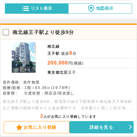
リスト表示
地図表示
南北線王子駅より徒歩9分
南北線
9
王子駅
徒歩
分
200,000
円(税抜)
東京都北区
王子
造作価格：造作無償
階層/面積：1階 / 65.39㎡(19.78坪)
前業態：
引渡状態：閉店済/現状渡し
南北線王子駅より徒歩9分。都電荒川線王子駅前駅や南北線王子神谷駅
など複数の路線や駅からも徒歩圏内です。北本通りに面した好立地。エ
アコン2基残置あります。業種はご相談ください。
2
人がお気に入り登録しています
お気に入り登録
詳細を見る