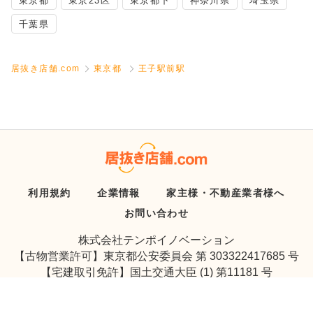
東京都
東京23区
東京都下
神奈川県
埼玉県
千葉県
居抜き店舗.com
東京都
王子駅前駅
利用規約
企業情報
家主様・不動産業者様へ
お問い合わせ
株式会社テンポイノベーション
【古物営業許可】東京都公安委員会 第 303322417685 号
【宅建取引免許】国土交通大臣 (1) 第11181 号
検索条件の変更
選択中の物件を
Copyright © Tenpo Innovation Inc. All Rights Reserved.
まとめて
お気に入り