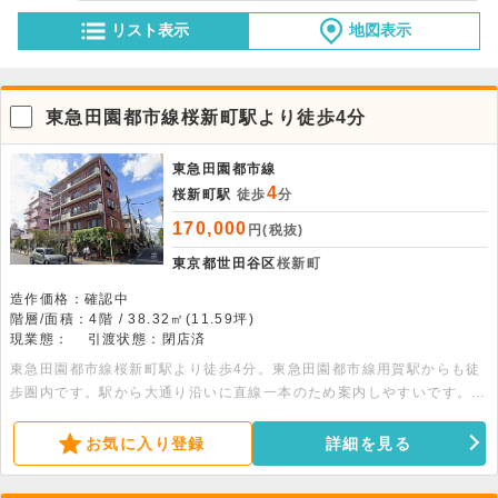
リスト表示
地図表示
東急田園都市線桜新町駅より徒歩4分
東急田園都市線
4
桜新町駅
徒歩
分
170,000
円(税抜)
東京都世田谷区
桜新町
造作価格：確認中
階層/面積：4階 / 38.32㎡(11.59坪)
現業態：
引渡状態：閉店済
東急田園都市線桜新町駅より徒歩4分。東急田園都市線用賀駅からも徒
歩圏内です。駅から大通り沿いに直線一本のため案内しやすいです。前
面道路にパーキングメーター多数あります。建物1階におしゃれなカフ
ェがある為、打ち合わせ等に便利です。
お気に入り登録
詳細を見る