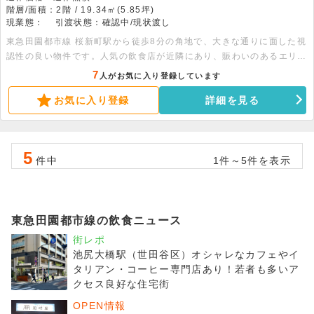
階層/面積：2階 / 19.34㎡(5.85坪)
現業態：
引渡状態：確認中/現状渡し
東急田園都市線 桜新町駅から徒歩8分の角地で、大きな通りに面した視
認性の良い物件です。人気の飲食店が近隣にあり、賑わいのあるエリア
に立地しています。2階部分、面積は5.85坪とコンパクトで、初期費用
7
人がお気に入り登録しています
を抑えたい方におすすめ。外壁変更や看板設置の相談も可能で、軽飲食
お気に入り登録
詳細を見る
を含む幅広い業態に対応可能です。お問い合わせをお待ちしておりま
す。
5
件中
1件～5件を表示
東急田園都市線の飲食ニュース
街レポ
池尻大橋駅（世田谷区）オシャレなカフェやイ
タリアン・コーヒー専門店あり！若者も多いア
クセス良好な住宅街
OPEN情報