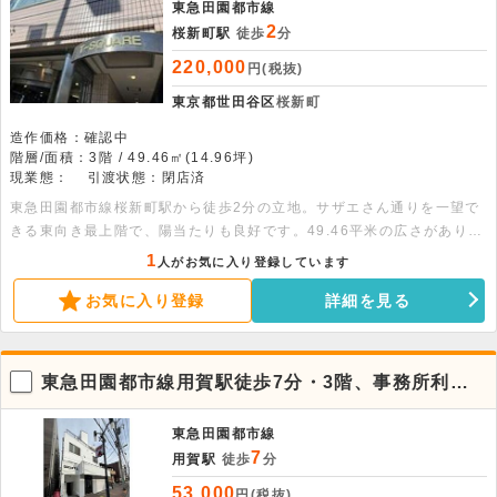
東急田園都市線
2
桜新町駅
徒歩
分
220,000
円(税抜)
東京都世田谷区
桜新町
造作価格：確認中
階層/面積：3階 / 49.46㎡(14.96坪)
現業態：
引渡状態：閉店済
東急田園都市線桜新町駅から徒歩2分の立地。サザエさん通りを一望で
きる東向き最上階で、陽当たりも良好です。49.46平米の広さがあり、
1フロア1テナントのため独立性も保たれます。詳細につきましてはお
1
人がお気に入り登録しています
問い合わせください。
お気に入り登録
詳細を見る
東急田園都市線用賀駅徒歩7分・3階、事務所利用
可能な1Rです。
東急田園都市線
7
用賀駅
徒歩
分
53,000
円(税抜)