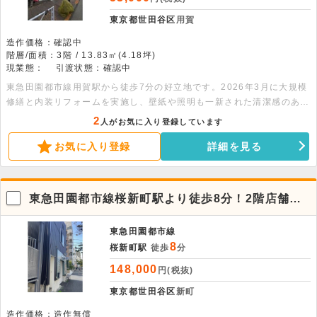
東京都世田谷区
用賀
造作価格：確認中
階層/面積：3階 / 13.83㎡(4.18坪)
現業態：
引渡状態：確認中
東急田園都市線用賀駅から徒歩7分の好立地です。2026年3月に大規模
修繕と内装リフォームを実施し、壁紙や照明も一新された清潔感のある
空間です。新しく整った環境で、事業の第一歩を踏み出しませんか。
2
人がお気に入り登録しています
お気に入り登録
詳細を見る
東急田園都市線桜新町駅より徒歩8分！2階店舗物
件
東急田園都市線
8
桜新町駅
徒歩
分
148,000
円(税抜)
東京都世田谷区
新町
造作価格：造作無償