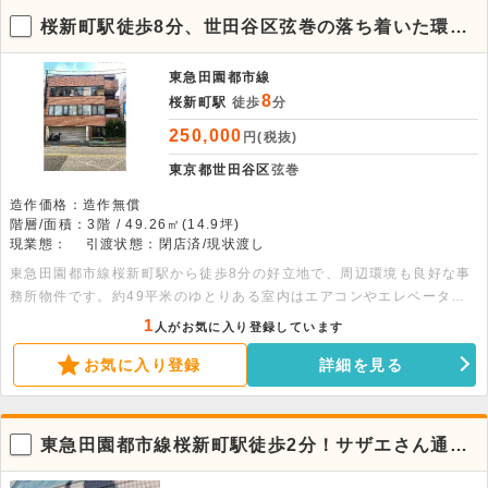
桜新町駅徒歩8分、世田谷区弦巻の落ち着いた環境
に位置する3階の店舗物件
東急田園都市線
8
桜新町駅
徒歩
分
250,000
円(税抜)
東京都世田谷区
弦巻
造作価格：造作無償
階層/面積：3階 / 49.26㎡(14.9坪)
現業態：
引渡状態：閉店済/現状渡し
東急田園都市線桜新町駅から徒歩8分の好立地で、周辺環境も良好な事
務所物件です。約49平米のゆとりある室内はエアコンやエレベーター
を完備し、清潔感のある事務所仕様での引渡しとなります。ぜひご検討
1
人がお気に入り登録しています
ください。
お気に入り登録
詳細を見る
東急田園都市線桜新町駅徒歩2分！サザエさん通り
沿い3階店舗物件。