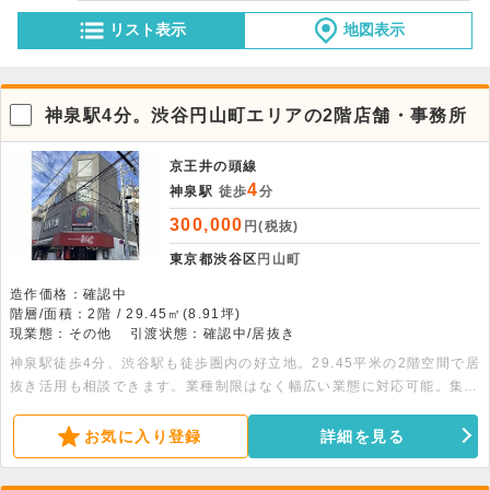
リスト表示
地図表示
神泉駅4分。渋谷円山町エリアの2階店舗・事務所
京王井の頭線
4
神泉駅
徒歩
分
300,000
円(税抜)
東京都渋谷区
円山町
造作価格：確認中
階層/面積：2階 / 29.45㎡(8.91坪)
現業態：その他
引渡状態：確認中/居抜き
神泉駅徒歩4分、渋谷駅も徒歩圏内の好立地。29.45平米の2階空間で居
抜き活用も相談できます。業種制限はなく幅広い業態に対応可能。集客
が期待できる注目エリアで事業を始めませんか？※ユニットバス使用不
可
お気に入り登録
詳細を見る