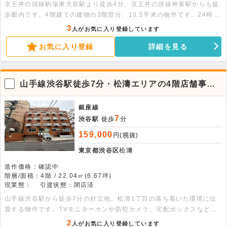
京王井の頭線駒場東大前駅より徒歩4分。京王井の頭線神泉駅からも徒
歩圏内です。4階建ての建物の3階部分、13.5平米の物件です。24時間
利用可能です。トイレ・個別空調・キッチン完備です。
3
人がお気に入り登録しています
お気に入り登録
詳細を見る
山手線渋谷駅徒歩7分・松濤エリアの4階店舗事務
所。
銀座線
7
渋谷駅
徒歩
分
159,000
円(税抜)
東京都渋谷区
松濤
造作価格：確認中
階層/面積：4階 / 22.04㎡(6.67坪)
現業態：
引渡状態：閉店済
山手線渋谷駅から徒歩7分の好立地。松濤1丁目の落ち着いた環境に位
置する物件です。TVモニターホンや防犯カメラ、宅配ボックスなど設
備が整ったきれいな室内が魅力。飲食不可の静かな環境で業務に集中で
2
人がお気に入り登録しています