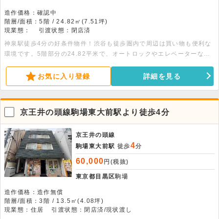
造作価格：確認中
階層/面積：5階 / 24.82㎡(7.51坪)
現業態：
引渡状態：閉店済
神泉駅徒歩4分の好条件物件！渋谷も徒歩圏内で周辺は買い物も便利な
環境です。5階部分の24.82平米で、オートロックやエレベーターなど
設備が充実。サロンやデスクワーク等の落ち着いた業態に最適です。
お気に入り登録
詳細を見る
京王井の頭線駒場東大前駅より徒歩4分
京王井の頭線
4
駒場東大前駅
徒歩
分
60,000
円(税抜)
東京都目黒区
駒場
造作価格：造作無償
階層/面積：3階 / 13.5㎡(4.08坪)
現業態：住居
引渡状態：閉店済/現状渡し