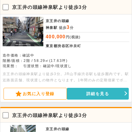
京王井の頭線神泉駅より徒歩3分
京王井の頭線
3
神泉駅
徒歩
分
400,000
円(税抜)
東京都渋谷区
神泉町
造作価格：確認中
階層/面積：2階 / 58.29㎡(17.63坪)
現業態：
引渡状態：確認中/現状渡し
京王井の頭線神泉駅より徒歩3分。JR山手線渋谷駅も徒歩圏内です。駅
近路面店舗、現状渡しの物件となります。1年間のみの定期借家でポッ
プアップストアにおすすめです。物販・イベント会場・ギャラリー・カ
フェ・お弁当屋など、業種はご相談ください。
お気に入り登録
詳細を見る
京王井の頭線神泉駅より徒歩3分
京王井の頭線