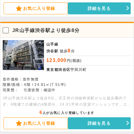
きます。
お気に入り登録
詳細を見る
JR山手線渋谷駅より徒歩8分
山手線
8
渋谷駅
徒歩
分
123,000
円(税抜)
東京都渋谷区
宇田川町
造作価格：造作無償
階層/面積：4階 / 24.81㎡(7.51坪)
現業態：
引渡状態：確認中
JR山手線渋谷駅より徒歩8分。京王井の頭線神泉駅からも徒歩圏内で
す。6階建ての建物の4階部分、24.81平米の賃貸マンションです。エア
コン・オール電化・オートロックモニター付きインターホン完備です。
6
人がお気に入り登録しています
お気に入り登録
詳細を見る