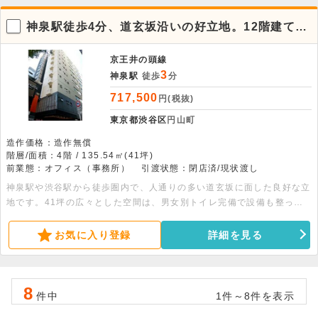
神泉駅徒歩4分、道玄坂沿いの好立地。12階建てビ
ルの4階貸事務所
京王井の頭線
3
神泉駅
徒歩
分
717,500
円(税抜)
東京都渋谷区
円山町
造作価格：造作無償
階層/面積：4階 / 135.54㎡(41坪)
前業態：オフィス（事務所）
引渡状態：閉店済/現状渡し
神泉駅や渋谷駅から徒歩圏内で、人通りの多い道玄坂に面した良好な立
地です。41坪の広々とした空間は、男女別トイレ完備で設備も整って
います。詳細につきましてはぜひお問い合わせください。
お気に入り登録
詳細を見る
8
件中
1件～8件を表示