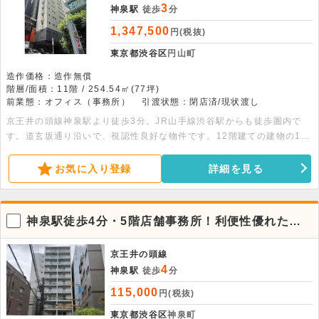
3
神泉駅
徒歩
分
1,347,500
円(税抜)
東京都渋谷区
円山町
造作価格：造作無償
階層/面積：11階 / 254.54㎡(77坪)
前業態：オフィス（事務所）
引渡状態：閉店済/現状渡し
京王井の頭線神泉駅より徒歩3分。JR山手線渋谷駅からも徒歩圏内で
す。道玄坂通り沿いで、視認性良好な物件です。12階建ての建物の11
階部分、254.54平米の広々とした貸事務所です。
お気に入り登録
詳細を見る
神泉駅徒歩4分・5階店舗事務所！利便性優れた好
条件物件
京王井の頭線
4
神泉駅
徒歩
分
115,000
円(税抜)
東京都渋谷区
神泉町