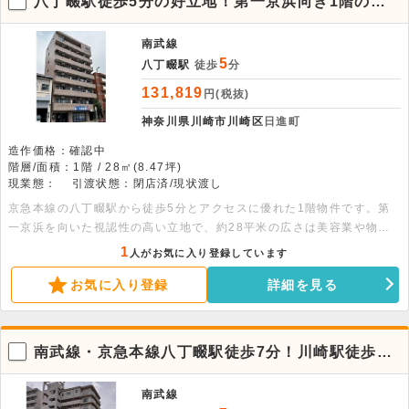
八丁畷駅徒歩5分の好立地！第一京浜向き1階の貸
店舗事務所
南武線
5
八丁畷駅
徒歩
分
131,819
円(税抜)
神奈川県川崎市川崎区
日進町
造作価格：確認中
階層/面積：1階 / 28㎡(8.47坪)
現業態：
引渡状態：閉店済/現状渡し
京急本線の八丁畷駅から徒歩5分とアクセスに優れた1階物件です。第
一京浜を向いた視認性の高い立地で、約28平米の広さは美容業や物
販、事務所に最適です。現状引渡のため用途に合わせてお好みの内装に
1
人がお気に入り登録しています
仕上げられます。詳細につきましてはぜひお問い合わせください。
お気に入り登録
詳細を見る
南武線・京急本線八丁畷駅徒歩7分！川崎駅徒歩圏
内の1階路面貸店舗物件。飲食不可
南武線