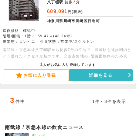
7
八丁畷駅
徒歩
分
609,091
円(税抜)
神奈川県川崎市川崎区
日進町
造作価格：確認中
階層/面積：1階 / 159.47㎡(48.24坪)
現業態：コンビニ
引渡状態：営業中/スケルトン
南武線・京急本線八丁畷駅から徒歩7分の立地で、川崎駅も徒歩圏内と
いう優れたアクセスが魅力です。交差点角地の1階路面物件のため視認
性が高く、人通りの多い環境で安定した集客が期待できます。約48坪
1
人がお気に入り登録しています
の広々とした空間は、美容や医療、物販などのサービス店舗に最適で
お気に入り登録
詳細を見る
す。24時間利用可能です。詳細につきましてはお問い合わせくださ
い。
3
件中
1件～3件を表示
南武線 / 京急本線の飲食ニュース
街レポ