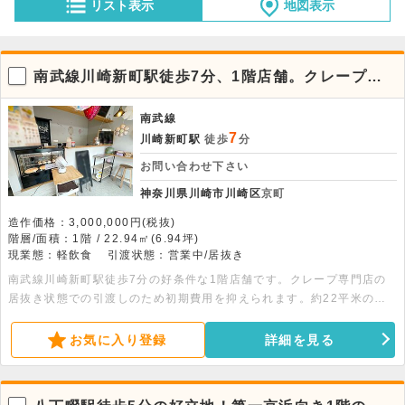
リスト表示
地図表示
南武線川崎新町駅徒歩7分、1階店舗。クレープ店
居抜き。
南武線
7
川崎新町駅
徒歩
分
お問い合わせ下さい
神奈川県川崎市川崎区
京町
造作価格：3,000,000円(税抜)
階層/面積：1階 / 22.94㎡(6.94坪)
現業態：軽飲食
引渡状態：営業中/居抜き
南武線川崎新町駅徒歩7分の好条件な1階店舗です。クレープ専門店の
居抜き状態での引渡しのため初期費用を抑えられます。約22平米の空
間で、火を使わない業態や食物販等におすすめです。詳細はお気軽にお
問い合わせください。
お気に入り登録
詳細を見る