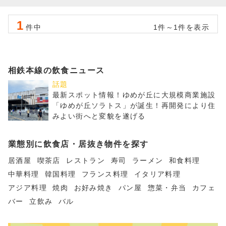
1
件中
1件～1件を表示
相鉄本線の飲食ニュース
話題
最新スポット情報！ゆめが丘に大規模商業施設
「ゆめが丘ソラトス」が誕生！再開発により住
みよい街へと変貌を遂げる
業態別に飲食店・居抜き物件を探す
居酒屋
喫茶店
レストラン
寿司
ラーメン
和食料理
中華料理
韓国料理
フランス料理
イタリア料理
アジア料理
焼肉
お好み焼き
パン屋
惣菜・弁当
カフェ
バー
立飲み
バル