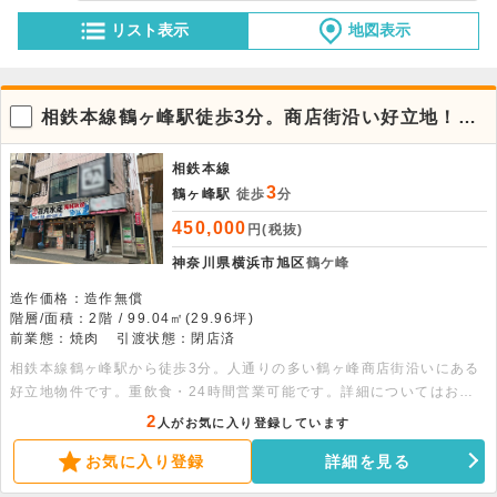
リスト表示
地図表示
相鉄本線鶴ヶ峰駅徒歩3分。商店街沿い好立地！重
飲食可。
相鉄本線
3
鶴ヶ峰駅
徒歩
分
450,000
円(税抜)
神奈川県横浜市旭区
鶴ケ峰
造作価格：造作無償
階層/面積：2階 / 99.04㎡(29.96坪)
前業態：焼肉
引渡状態：閉店済
相鉄本線鶴ヶ峰駅から徒歩3分。人通りの多い鶴ヶ峰商店街沿いにある
好立地物件です。重飲食・24時間営業可能です。詳細についてはお問
い合わせください。
2
人がお気に入り登録しています
お気に入り登録
詳細を見る