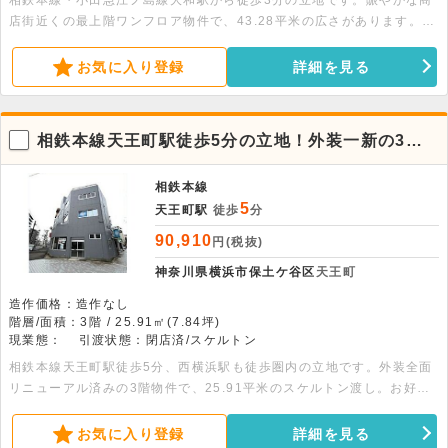
相鉄本線・小田急江ノ島線大和駅から徒歩3分の立地です。賑やかな商
店街近くの最上階ワンフロア物件で、43.28平米の広さがあります。ス
ケルトン渡しのため自由なレイアウトが可能です。詳細につきましては
お問い合わせください。
お気に入り登録
詳細を見る
相鉄本線天王町駅徒歩5分の立地！外装一新の3階
店舗物件。カラオケ不可
相鉄本線
5
天王町駅
徒歩
分
90,910
円(税抜)
神奈川県横浜市保土ケ谷区
天王町
造作価格：造作なし
階層/面積：3階 / 25.91㎡(7.84坪)
現業態：
引渡状態：閉店済/スケルトン
相鉄本線天王町駅徒歩5分、西横浜駅も徒歩圏内の立地です。外装全面
リニューアル済みの3階物件で、25.91平米のスケルトン渡し。お好み
の内装に仕上げられます。詳細につきましてはお問い合わせください。
お気に入り登録
詳細を見る