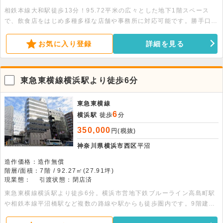
相鉄本線大和駅徒歩13分！95.72平米の広々とした地下1階スペース
で、飲食店をはじめ多種多様な店舗や事務所に対応可能です。勝手口や
採光窓、倉庫も備わっています。詳細条件等、ぜひお気軽にお問い合わ
せください。
お気に入り登録
詳細を見る
東急東横線横浜駅より徒歩6分
東急東横線
6
横浜駅
徒歩
分
350,000
円(税抜)
神奈川県横浜市西区
平沼
造作価格：造作無償
階層/面積：7階 / 92.27㎡(27.91坪)
現業態：
引渡状態：閉店済
東急東横線横浜駅より徒歩6分。横浜市営地下鉄ブルーライン高島町駅
や相鉄本線平沼橋駅など複数の路線や駅からも徒歩圏内です。9階建て
の建物の7階部分、92.27平米の物件です。詳細はお問合せ下さい。