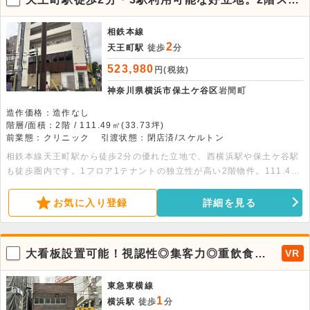
ルトン貸店舗
相鉄本線
2
天王町駅
徒歩
分
523,980
円(税抜)
神奈川県横浜市保土ケ谷区
岩間町
造作価格：造作なし
階層/面積：2階 / 111.49㎡(33.73坪)
前業態：クリニック
引渡状態：閉店済/スケルトン
相鉄本線天王町駅から徒歩2分の優れた立地で、西横浜駅や保土ケ谷駅
も徒歩圏内です。1フロア1テナントの独立性が高い2階物件。111.49
平米の広々としたワンフロアはスケルトン渡しのため、自由な店舗設計
が可能です。詳細についてはお問い合わせください。
お気に入り登録
詳細を見る
大看板設置可能！視認性◎集客力◎重飲食も
VR
可能な好立地物件。
東急東横線
1
横浜駅
徒歩
分