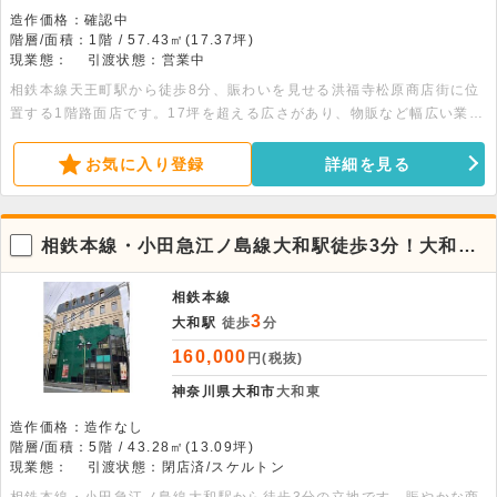
造作価格：確認中
階層/面積：1階 / 57.43㎡(17.37坪)
現業態：
引渡状態：営業中
相鉄本線天王町駅から徒歩8分、賑わいを見せる洪福寺松原商店街に位
置する1階路面店です。17坪を超える広さがあり、物販など幅広い業態
におすすめの好条件物件。ぜひお気軽にお問合せください。
お気に入り登録
詳細を見る
相鉄本線・小田急江ノ島線大和駅徒歩3分！大和東
エリアの5階店舗物件。飲食不可
相鉄本線
3
大和駅
徒歩
分
160,000
円(税抜)
神奈川県大和市
大和東
造作価格：造作なし
階層/面積：5階 / 43.28㎡(13.09坪)
現業態：
引渡状態：閉店済/スケルトン