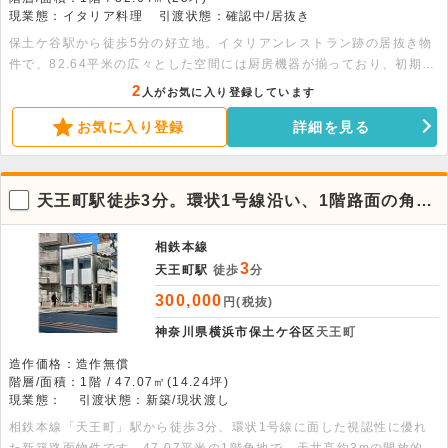
現業態：イタリア料理
引渡状態：確認中/居抜き
保土ケ谷駅から徒歩5分の好立地。イタリアンレストラン跡の居抜き物
件で、82.64平米の広々とした空間には厨房機器が揃っており、初期費
用を抑えた開業をサポートします 。重飲食を含む幅広い業態にご相談
2
人がお気に入り登録しています
いただけます 。詳細はお気軽にお問い合わせください。
お気に入り登録
詳細を見る
天王町駅徒歩3分。環状1号線沿い、1階路面の角
地・新築店舗
相鉄本線
3
天王町駅
徒歩
分
300,000
円(税抜)
神奈川県横浜市保土ケ谷区
天王町
造作価格：造作無償
階層/面積：1階 / 47.07㎡(14.24坪)
現業態：
引渡状態：新築/現状渡し
相鉄本線「天王町」駅から徒歩3分、環状1号線に面した視認性に優れ