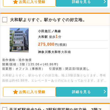
お気に入り登録
詳細を見る
大和駅よりすぐ。駅からすぐの好立地。
小田急江ノ島線
1
大和駅
徒歩
分
275,000
円(税抜)
神奈川県大和市
大和南
造作価格：造作無償
階層/面積：3階 / 135.06㎡(40.86坪)
前業態：オフィス（事務所）
引渡状態：閉店済/現状渡し
大和駅よりすぐ。駅からすぐの好立地。地上3階店舗となります。専有
面積は約40.86坪。エレベーターありのビルとなっております。まずは
立地をご確認の上、お問い合わせ下さい。
お気に入り登録
詳細を見る
天王町駅徒歩2分・3駅利用可能な好立地。2階スケ