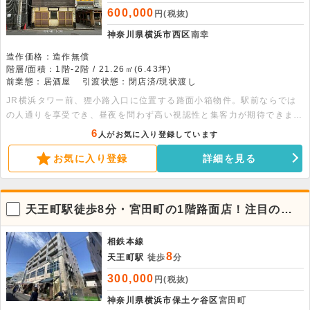
600,000
円(税抜)
神奈川県横浜市西区
南幸
造作価格：造作無償
階層/面積：1階-2階 / 21.26㎡(6.43坪)
前業態：居酒屋
引渡状態：閉店済/現状渡し
JR横浜タワー前、狸小路入口に位置する路面小箱物件。駅前ならでは
の人通りを享受でき、昼夜を問わず高い視認性と集客力が期待できま
す。約6.4坪のコンパクトな空間は、テイクアウトをはじめ、居酒屋、
6
人がお気に入り登録しています
ドリンクスタンド等幅広い業態でご検討いただけます。立地の強みを最
お気に入り登録
詳細を見る
大限に活かせる注目物件ですので、横浜西口エリアへの出店をお考えの
方はぜひお早めにお問い合わせ下さい。
天王町駅徒歩8分・宮田町の1階路面店！注目の商
店街立地店舗
相鉄本線
8
天王町駅
徒歩
分
300,000
円(税抜)
神奈川県横浜市保土ケ谷区
宮田町