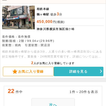
飲食可。
相鉄本線
3
鶴ヶ峰駅
徒歩
分
450,000
円(税抜)
神奈川県横浜市旭区
鶴ケ峰
造作価格：造作無償
階層/面積：2階 / 99.04㎡(29.96坪)
前業態：焼肉
引渡状態：閉店済
相鉄本線鶴ヶ峰駅から徒歩3分。人通りの多い鶴ヶ峰商店街沿いにある
好立地物件です。重飲食・24時間営業可能です。詳細についてはお問
い合わせください。
2
人がお気に入り登録しています
お気に入り登録
詳細を見る
22
件中
1件～20件を表示
次へ