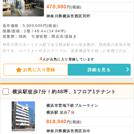
470,000
円(税抜)
神奈川県横浜市西区
岡野
造作価格：5,000,000円(税抜)
階層/面積：1階 / 48.4㎡(14.64坪)
前業態：焼肉
引渡状態：閉店済/居抜き
神奈川県のターミナル駅である横浜駅から徒歩圏内。焼肉屋の居抜き物
件です。ロースター付きのテーブル、厨房機器等が残った状態でのお渡
しとなるため、現テナントと近しい業態であればすぐに出店が可能で
4
人がお気に入り登録しています
す。周辺はカフェ・居酒屋・中華等、多くの飲食店が出店しておりま
お気に入り登録
詳細を見る
す。物件周辺には企業や住宅等も多くあるため、ビジネスマンや近隣住
民からの需要があるエリアです。人気エリアのため、お早めにお問い合
わせください。 ※面積には増築部分（1.56坪）を含みます。
横浜駅徒歩7分！約48坪、1フロア1テナント
横浜市営地下鉄ブルーライン
7
横浜駅
徒歩
分
818,040
円(税抜)
神奈川県横浜市西区
南幸