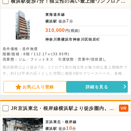
横浜駅徒歩7分！独立性の高い最上階ワンフロア店
舗・事務所スペース
東海道本線
7
横浜駅
徒歩
分
310,000
円(税抜)
神奈川県横浜市神奈川区
鶴屋町
造作価格：造作無償
階層/面積：8階 / 112.17㎡(33.93坪)
現業態：ジム・フィットネス
引渡状態：営業中/現状渡し
横浜駅西口より徒歩7分。1フロア1室の独立性が魅力的な最上階物件で
す。約112平米の広々とした空間に個室3室やフリースペース、各種設
備を備え、エステやサロン、スクール、各種事務所に最適です。内装・
造作も自由度高く対応可能。ぜひお気軽にお問い合わせください！ ※
お気に入り登録
詳細を見る
エレベーターは7階まで
JR京浜東北・根岸線横浜駅より徒歩圏内。間
VR
口10M以上、なかなか出ない1階路面の焼肉居
抜き物件！
京浜東北・根岸線
10
横浜駅
徒歩
分