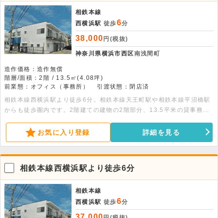
相鉄本線
6
西横浜駅
徒歩
分
38,000
円(税抜)
神奈川県横浜市西区
南浅間町
造作価格：造作無償
階層/面積：2階 / 13.5㎡(4.08坪)
前業態：オフィス（事務所）
引渡状態：閉店済
相鉄本線西横浜駅より徒歩6分。相鉄本線天王町駅や相鉄本線平沼橋駅
からも徒歩圏内です。2階建ての建物の2階部分、13.5平米の貸事務所
です。別途駐車場もあります。
お気に入り登録
詳細を見る
相鉄本線西横浜駅より徒歩6分
相鉄本線
6
西横浜駅
徒歩
分
37,000
円(税抜)