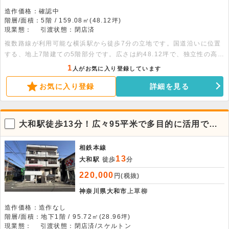
造作価格：確認中
階層/面積：5階 / 159.08㎡(48.12坪)
現業態：
引渡状態：閉店済
複数路線が利用可能な横浜駅から徒歩7分の立地です。国道沿いに位置
する、地上7階建ての5階部分です。広さは約48.12坪で、独立性の高い
1フロア1テナントの物件です。室内にはトイレやエアコンが設置され
1
人がお気に入り登録しています
ています。事務所や物販店、サービス店舗などのご出店におすすめで
お気に入り登録
詳細を見る
す。諸条件のご相談などは、お気軽にお問い合わせください。
大和駅徒歩13分！広々95平米で多目的に活用でき
る地下1階店舗・事務所
相鉄本線
13
大和駅
徒歩
分
220,000
円(税抜)
神奈川県大和市
上草柳
造作価格：造作なし
階層/面積：地下1階 / 95.72㎡(28.96坪)
現業態：
引渡状態：閉店済/スケルトン