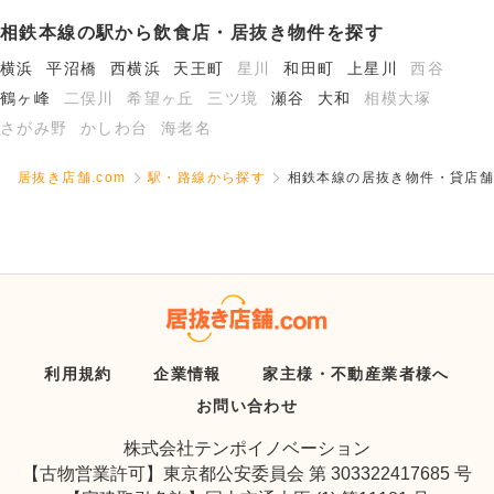
相鉄本線の駅から飲食店・居抜き物件を探す
横浜
平沼橋
西横浜
天王町
星川
和田町
上星川
西谷
鶴ヶ峰
二俣川
希望ヶ丘
三ツ境
瀬谷
大和
相模大塚
さがみ野
かしわ台
海老名
居抜き店舗.com
駅・路線から探す
相鉄本線の居抜き物件・貸店舗
利用規約
企業情報
家主様・不動産業者様へ
お問い合わせ
株式会社テンポイノベーション
【古物営業許可】東京都公安委員会 第 303322417685 号