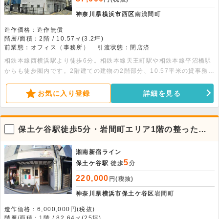
神奈川県横浜市西区
南浅間町
造作価格：造作無償
階層/面積：2階 / 10.57㎡(3.2坪)
前業態：オフィス（事務所）
引渡状態：閉店済
相鉄本線西横浜駅より徒歩6分。相鉄本線天王町駅や相鉄本線平沼橋駅
からも徒歩圏内です。2階建ての建物の2階部分、10.57平米の貸事務所
です。別途駐車場もあります。
お気に入り登録
詳細を見る
保土ケ谷駅徒歩5分・岩間町エリア1階の整った居
抜き店舗
湘南新宿ライン
5
保土ケ谷駅
徒歩
分
220,000
円(税抜)
神奈川県横浜市保土ケ谷区
岩間町
造作価格：6,000,000円(税抜)
階層/面積：1階 / 82.64㎡(25坪)