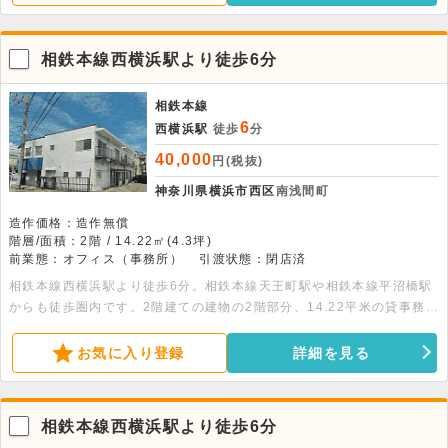
相鉄本線西横浜駅より徒歩6分
相鉄本線
6
西横浜駅
徒歩
分
40,000
円(税抜)
神奈川県横浜市西区
南浅間町
造作価格：造作無償
階層/面積：2階 / 14.22㎡(4.3坪)
前業態：オフィス（事務所）
引渡状態：閉店済
相鉄本線西横浜駅より徒歩6分。相鉄本線天王町駅や相鉄本線平沼橋駅
からも徒歩圏内です。2階建ての建物の2階部分、14.22平米の貸事務所
です。別途駐車場もあります。
お気に入り登録
詳細を見る
相鉄本線西横浜駅より徒歩6分