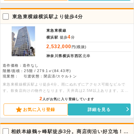
問い合わせください。
東急東横線横浜駅より徒歩4分
東急東横線
4
横浜駅
徒歩
分
2,532,000
円(税抜)
神奈川県横浜市西区
北幸
造作価格：造作なし
階層/面積：25階 / 279.1㎡(84.43坪)
現業態：
引渡状態：閉店済/スケルトン
東急東横線横浜駅より徒歩4分。雨にぬれずにアクセス可能なビルで
す。飲食店向けの物件となります。天井高は2.5M以上あります。エレ
ベーターや共用部分のトイレもあります。
2
人がお気に入り登録しています
お気に入り登録
詳細を見る
相鉄本線鶴ヶ峰駅徒歩3分。商店街沿い好立地！重