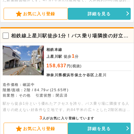
た新築路面物件です。47.07平米の1階角地で、天井高約3mの開放的な
空間が魅力。物販やサービス業のほか、飲食店も相談可能な好条件の環
境が整っています。詳細はお気軽にお問い合わせください。
お気に入り登録
詳細を見る
相鉄線上星川駅徒歩1分！バス乗り場隣接の好立地
な2階貸店舗
相鉄本線
1
上星川駅
徒歩
分
158,637
円(税抜)
神奈川県横浜市保土ケ谷区
上星川
造作価格：確認中
階層/面積：2階 / 84.79㎡(25.65坪)
前業態：その他
引渡状態：閉店済
駅から徒歩1分という優れたアクセスを誇り、バス乗り場に隣接する人
通りの絶えない好条件な立地です。約84平米の広々とした2階区画は窓
面が多く開放的で、飲食店のご相談も可能です。前テナントは音楽教室
3
人がお気に入り登録しています
として使用されていました。駅ホームから見える位置への看板設置も相
お気に入り登録
詳細を見る
談でき、高い視認性が期待できる魅力的な物件です。まずはお気軽にお