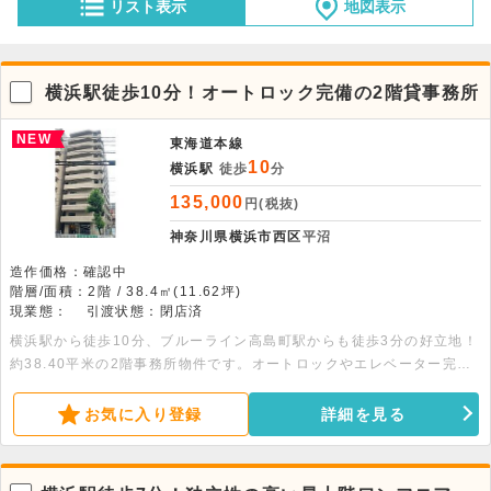
リスト表示
地図表示
横浜駅徒歩10分！オートロック完備の2階貸事務所
NEW
東海道本線
10
横浜駅
徒歩
分
135,000
円(税抜)
神奈川県横浜市西区
平沼
造作価格：確認中
階層/面積：2階 / 38.4㎡(11.62坪)
現業態：
引渡状態：閉店済
横浜駅から徒歩10分、ブルーライン高島町駅からも徒歩3分の好立地！
約38.40平米の2階事務所物件です。オートロックやエレベーター完備
しセキュリティ面も安心。エステやネイルサロン等の美容系の店舗にも
おすすめです。
お気に入り登録
詳細を見る