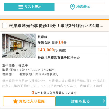
リスト表示
地図表示
根岸線洋光台駅徒歩14分！環状3号線沿いの1階路
面店舗。飲食不可
根岸線
14
洋光台駅
徒歩
分
143,000
円(税抜)
神奈川県横浜市磯子区
洋光台
造作価格：確認中
階層/面積：1階 / 47.11㎡(14.25坪)
現業態：
引渡状態：閉店済/現状渡し
根岸線洋光台駅から徒歩14分、交通量の多い環状3号線に面した視認性
の高い1階路面物件です 。47.11平米の広さがあり、店舗前には無料の
駐車スペース2台分を完備 。看板設置も可能す。室内にはトイレやエア
3
人がお気に入り登録しています
コン、動力設備が整っております。詳細につきましてはお問い合わせく
お気に入り登録
詳細を見る
ださい。