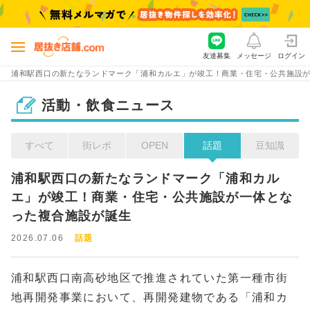
友達募集
メッセージ
ログイン
浦和駅西口の新たなランドマーク「浦和カルエ」が竣工！商業・住宅・公共施設
活動・飲食ニュース
すべて
街レポ
OPEN
話題
豆知識
浦和駅西口の新たなランドマーク「浦和カル
エ」が竣工！商業・住宅・公共施設が一体とな
った複合施設が誕生
2026.07.06
話題
浦和駅西口南高砂地区で推進されていた第一種市街
地再開発事業において、再開発建物である「浦和カ