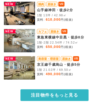
NEW
VR
焼肉
居抜き
山手線神田・徒歩2分
1階 13坪 / 42.98㎡
610,000
賃料:
円(税抜)
NEW
VR
カフェ
居抜き
東急東横線中目黒・徒歩8分
1階-2階 22.54坪 / 74.52㎡
650,000
賃料:
円(税抜)
NEW
VR
美容室・理容室
居抜き
京王線千歳烏山・徒歩5分
1階 21.02坪 / 69.50㎡
490,000
賃料:
円(税抜)
注目物件をもっと見る