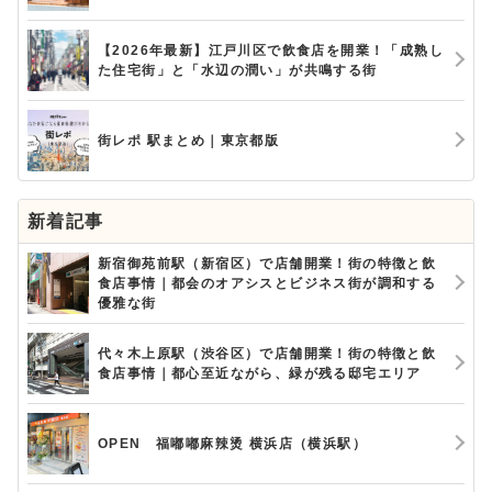
【2026年最新】江戸川区で飲食店を開業！「成熟し
た住宅街」と「水辺の潤い」が共鳴する街
街レポ 駅まとめ｜東京都版
新着記事
新宿御苑前駅（新宿区）で店舗開業！街の特徴と飲
食店事情｜都会のオアシスとビジネス街が調和する
優雅な街
代々木上原駅（渋谷区）で店舗開業！街の特徴と飲
食店事情｜都心至近ながら、緑が残る邸宅エリア
OPEN 福嘟嘟麻辣烫 横浜店（横浜駅）