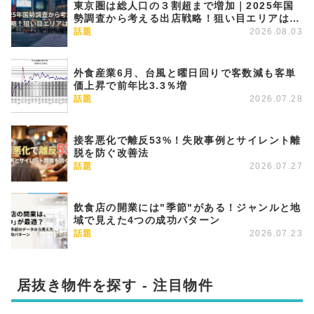
東京圏は総人口の３割超まで増加｜2025年国
勢調査から考える出店戦略！狙い目エリアはど
こか
話題
2026.08.03
外食産業6月、台風と曜日回りで客数減も客単
価上昇で前年比3.3％増
話題
2026.07.28
接客悪化で離反53%！失敗事例とサイレント離
脱を防ぐ改善法
話題
2026.07.27
飲食店の開業には"季節"がある！ジャンルと地
域で見えた4つの成功パターン
話題
2026.07.23
居抜き物件を探す - 注目物件