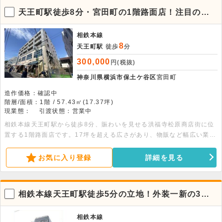
天王町駅徒歩8分・宮田町の1階路面店！注目の商
店街立地店舗
相鉄本線
8
天王町駅
徒歩
分
300,000
円(税抜)
神奈川県横浜市保土ケ谷区
宮田町
造作価格：確認中
階層/面積：1階 / 57.43㎡(17.37坪)
現業態：
引渡状態：営業中
相鉄本線天王町駅から徒歩8分、賑わいを見せる洪福寺松原商店街に位
置する1階路面店です。17坪を超える広さがあり、物販など幅広い業態
におすすめの好条件物件。ぜひお気軽にお問合せください。
お気に入り登録
詳細を見る
相鉄本線天王町駅徒歩5分の立地！外装一新の3階
店舗物件。カラオケ不可
相鉄本線