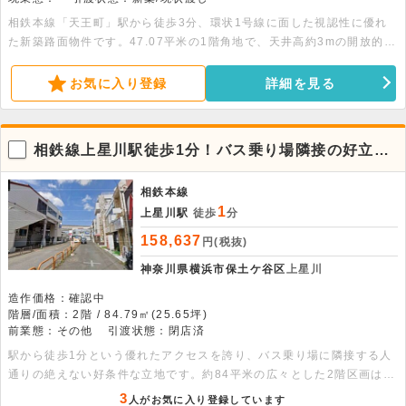
相鉄本線「天王町」駅から徒歩3分、環状1号線に面した視認性に優れ
た新築路面物件です。47.07平米の1階角地で、天井高約3mの開放的な
空間が魅力。物販やサービス業のほか、飲食店も相談可能な好条件の環
境が整っています。詳細はお気軽にお問い合わせください。
お気に入り登録
詳細を見る
相鉄線上星川駅徒歩1分！バス乗り場隣接の好立地
な2階貸店舗
相鉄本線
1
上星川駅
徒歩
分
158,637
円(税抜)
神奈川県横浜市保土ケ谷区
上星川
造作価格：確認中
階層/面積：2階 / 84.79㎡(25.65坪)
前業態：その他
引渡状態：閉店済
駅から徒歩1分という優れたアクセスを誇り、バス乗り場に隣接する人
通りの絶えない好条件な立地です。約84平米の広々とした2階区画は窓
面が多く開放的で、飲食店のご相談も可能です。前テナントは音楽教室
3
人がお気に入り登録しています