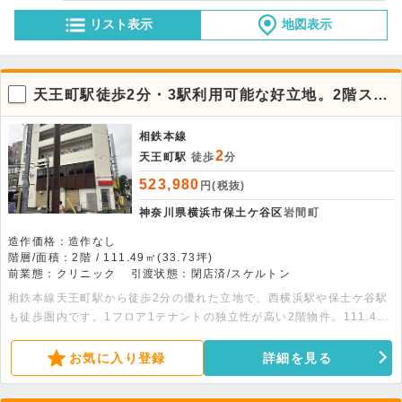
リスト表示
地図表示
天王町駅徒歩2分・3駅利用可能な好立地。2階スケ
ルトン貸店舗
相鉄本線
2
天王町駅
徒歩
分
523,980
円(税抜)
神奈川県横浜市保土ケ谷区
岩間町
造作価格：造作なし
階層/面積：2階 / 111.49㎡(33.73坪)
前業態：クリニック
引渡状態：閉店済/スケルトン
相鉄本線天王町駅から徒歩2分の優れた立地で、西横浜駅や保土ケ谷駅
も徒歩圏内です。1フロア1テナントの独立性が高い2階物件。111.49
平米の広々としたワンフロアはスケルトン渡しのため、自由な店舗設計
が可能です。詳細についてはお問い合わせください。
お気に入り登録
詳細を見る