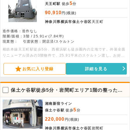
5
天王町駅
徒歩
分
90,910
円(税抜)
神奈川県横浜市保土ケ谷区
天王町
造作価格：造作なし
階層/面積：3階 / 25.91㎡(7.84坪)
現業態：
引渡状態：閉店済/スケルトン
相鉄本線天王町駅徒歩5分、西横浜駅も徒歩圏内の立地です。外装全面
リニューアル済みの3階物件で、25.91平米のスケルトン渡し。お好み
の内装に仕上げられます。詳細につきましてはお問い合わせください。
お気に入り登録
詳細を見る
保土ケ谷駅徒歩5分・岩間町エリア1階の整った居
抜き店舗
湘南新宿ライン
5
保土ケ谷駅
徒歩
分
220,000
円(税抜)
神奈川県横浜市保土ケ谷区
岩間町