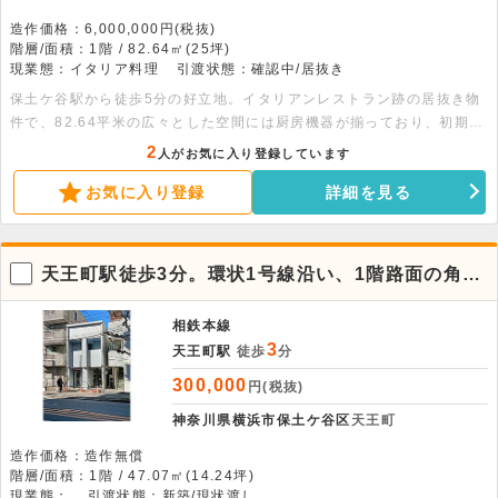
造作価格：6,000,000円(税抜)
階層/面積：1階 / 82.64㎡(25坪)
現業態：イタリア料理
引渡状態：確認中/居抜き
保土ケ谷駅から徒歩5分の好立地。イタリアンレストラン跡の居抜き物
件で、82.64平米の広々とした空間には厨房機器が揃っており、初期費
用を抑えた開業をサポートします 。重飲食を含む幅広い業態にご相談
2
人がお気に入り登録しています
いただけます 。詳細はお気軽にお問い合わせください。
お気に入り登録
詳細を見る
天王町駅徒歩3分。環状1号線沿い、1階路面の角
地・新築店舗
相鉄本線
3
天王町駅
徒歩
分
300,000
円(税抜)
神奈川県横浜市保土ケ谷区
天王町
造作価格：造作無償
階層/面積：1階 / 47.07㎡(14.24坪)
現業態：
引渡状態：新築/現状渡し