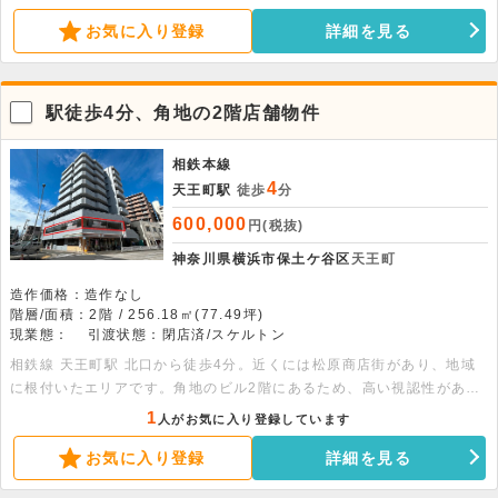
として使用されていました。駅ホームから見える位置への看板設置も相
お気に入り登録
詳細を見る
談でき、高い視認性が期待できる魅力的な物件です。まずはお気軽にお
問い合わせください。
駅徒歩4分、角地の2階店舗物件
相鉄本線
4
天王町駅
徒歩
分
600,000
円(税抜)
神奈川県横浜市保土ケ谷区
天王町
造作価格：造作なし
階層/面積：2階 / 256.18㎡(77.49坪)
現業態：
引渡状態：閉店済/スケルトン
相鉄線 天王町駅 北口から徒歩4分。近くには松原商店街があり、地域
に根付いたエリアです。角地のビル2階にあるため、高い視認性があ
り、店舗としての利用も可能です。ご興味のある方はお問い合わせくだ
1
人がお気に入り登録しています
さい。
お気に入り登録
詳細を見る