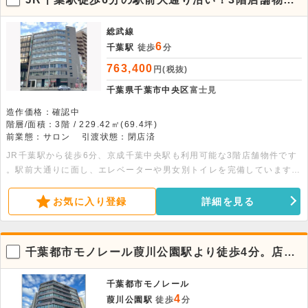
件。※エステサロン居抜き相談可
総武線
6
千葉駅
徒歩
分
763,400
円(税抜)
千葉県千葉市中央区
富士見
造作価格：確認中
階層/面積：3階 / 229.42㎡(69.4坪)
前業態：サロン
引渡状態：閉店済
JR千葉駅から徒歩6分、京成千葉中央駅も利用可能な3階店舗物件です
。駅前大通りに面し、エレベーターや男女別トイレを完備しています
。69.4坪（229.42平米）の広々とした空間。ぜひご検討ください。
お気に入り登録
詳細を見る
千葉都市モノレール葭川公園駅より徒歩4分。店
舗・事務所物件です。
千葉都市モノレール
4
葭川公園駅
徒歩
分