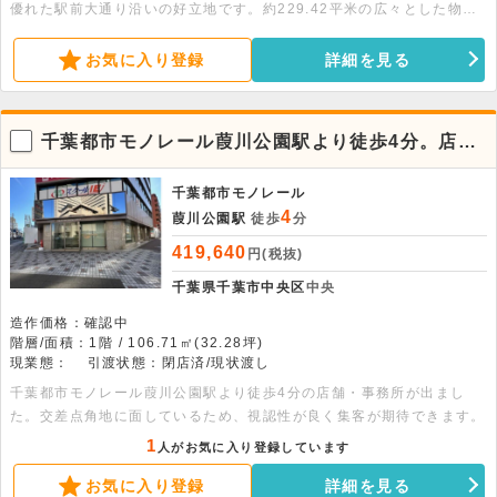
優れた駅前大通り沿いの好立地です。約229.42平米の広々とした物件
で、共有部に男女別トイレ完備など設備面も充実しています。まずはお
気軽にお問い合わせください。
お気に入り登録
詳細を見る
千葉都市モノレール葭川公園駅より徒歩4分。店
舗・事務所物件です。
千葉都市モノレール
4
葭川公園駅
徒歩
分
419,640
円(税抜)
千葉県千葉市中央区
中央
造作価格：確認中
階層/面積：1階 / 106.71㎡(32.28坪)
現業態：
引渡状態：閉店済/現状渡し
千葉都市モノレール葭川公園駅より徒歩4分の店舗・事務所が出まし
た。交差点角地に面しているため、視認性が良く集客が期待できます。
1
人がお気に入り登録しています
お気に入り登録
詳細を見る