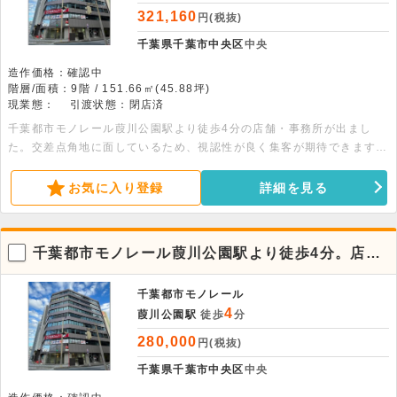
321,160
円(税抜)
千葉県千葉市中央区
中央
造作価格：確認中
階層/面積：9階 / 151.66㎡(45.88坪)
現業態：
引渡状態：閉店済
千葉都市モノレール葭川公園駅より徒歩4分の店舗・事務所が出まし
た。交差点角地に面しているため、視認性が良く集客が期待できます。
まずはお気軽にお問い合わせください。
お気に入り登録
詳細を見る
千葉都市モノレール葭川公園駅より徒歩4分。店
舗・事務所物件です。
千葉都市モノレール
4
葭川公園駅
徒歩
分
280,000
円(税抜)
千葉県千葉市中央区
中央