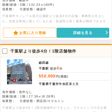
造作価格：確認中
階層/面積：5階 / 132.23㎡(40坪)
現業態：
引渡状態：確認中
千葉都市モノレール葭川公園駅より徒歩4分の店舗・事務所が出まし
た。交差点角地に面しているため、視認性が良く集客が期待できます。
まずはお気軽にお問い合わせください。
お気に入り登録
詳細を見る
千葉駅より徒歩4分！1階店舗物件
総武線
4
千葉駅
徒歩
分
550,000
円(税抜)
千葉県千葉市中央区
富士見
造作価格：造作なし
階層/面積：1階 / 27.36㎡(8.28坪)
前業態：
引渡状態：閉店済/スケルトン
千葉駅より徒歩4分！1階店舗物件がでました。スケルトンでの引き渡