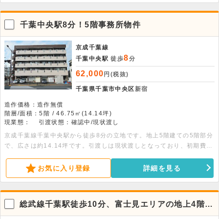
千葉中央駅8分！5階事務所物件
京成千葉線
8
千葉中央駅
徒歩
分
62,000
円(税抜)
千葉県千葉市中央区
新宿
造作価格：造作無償
階層/面積：5階 / 46.75㎡(14.14坪)
現業態：
引渡状態：確認中/現状渡し
京成千葉線千葉中央駅から徒歩8分の立地です。地上5階建ての5階部分
で、広さは約14.14坪です。引渡しは現状渡しとなっており、初期費用
を抑えやすい環境です。不特定多数の出入りがある業態や民泊は不可で
すが、事務所や店舗としての利用も相談が可能です。最新の空室状況に
お気に入り登録
詳細を見る
ついては、お気軽にお尋ねください。
総武線千葉駅徒歩10分、富士見エリアの地上4階物
件