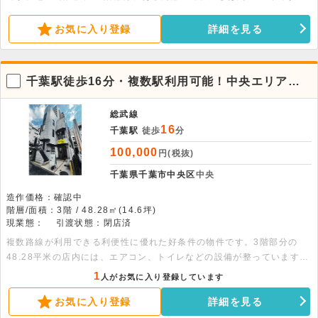
室内はエアコンが備わっており、共用部には男女別トイレがあります。
店舗や事務所としての利用が可能です。諸条件のご相談などは、お気軽
お気に入り登録
詳細を見る
にお問い合わせください。
千葉駅徒歩16分・複数駅利用可能！中央エリアの3
階貸店舗物件
総武線
16
千葉駅
徒歩
分
100,000
円(税抜)
千葉県千葉市中央区
中央
造作価格：確認中
階層/面積：3階 / 48.28㎡(14.6坪)
現業態：
引渡状態：閉店済
複数路線が利用できる利便性に優れた好条件の物件です。3階部分の
48.28平米の店内には、エアコン、トイレなどの設備が整っています。
詳細についてはお問い合わせください。
1
人がお気に入り登録しています
お気に入り登録
詳細を見る