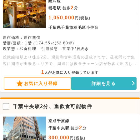
総武線
2
稲毛駅
徒歩
分
1,050,000
円(税抜)
千葉県千葉市稲毛区
小仲台
造作価格：造作無償
階層/面積：1階 / 174.55㎡(52.80坪)
現業態：和食料理
引渡状態：営業中/居抜き
総武線稲駅より徒歩2分。現状和食料理店の居抜きです。昼夜問わず集
客に期待が出来るエリアで、周辺には飲食チェーン店が数多く出店して
おります。居抜き物件となりますので、初期投資を抑えて出店が可能と
1
人がお気に入り登録しています
なります。業種のご相談等、是非お早めにお問合せ下さい。
お気に入り登録
詳細を見る
千葉中央駅2分、重飲食可能物件
京成千原線
2
千葉中央駅
徒歩
分
300,000
円(税抜)