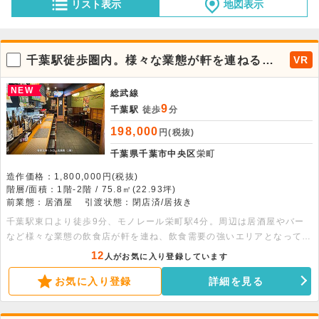
リスト表示
地図表示
千葉駅徒歩圏内。様々な業態が軒を連ねる繁
VR
華街にある居酒屋居抜き店舗。
NEW
総武線
9
千葉駅
徒歩
分
198,000
円(税抜)
千葉県千葉市中央区
栄町
造作価格：1,800,000円(税抜)
階層/面積：1階-2階 / 75.8㎡(22.93坪)
前業態：居酒屋
引渡状態：閉店済/居抜き
千葉駅東口より徒歩9分、モノレール栄町駅4分。周辺は居酒屋やバー
など様々な業態の飲食店が軒を連ね、飲食需要の強いエリアとなってお
ります。元居酒屋の居抜き店舗で、同業態であればすぐに営業可能で
12
人がお気に入り登録しています
す。是非お早めにお問合せください。
お気に入り登録
詳細を見る