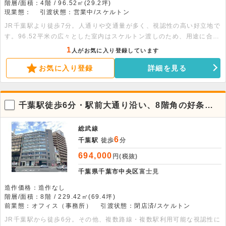
階層/面積：4階 / 96.52㎡(29.2坪)
現業態：
引渡状態：営業中/スケルトン
JR千葉駅より徒歩7分。人通りや交通量が多く、視認性の高い好立地で
す。96.52平米の広々とした室内はスケルトン渡しのため、用途に合わ
せた自由なレイアウトが可能です。エレベーター完備でアクセスもスム
1
人がお気に入り登録しています
ーズ。お気軽にご相談ください。
お気に入り登録
詳細を見る
千葉駅徒歩6分・駅前大通り沿い、8階角の好条件
な貸事務所
総武線
6
千葉駅
徒歩
分
694,000
円(税抜)
千葉県千葉市中央区
富士見
造作価格：造作なし
階層/面積：8階 / 229.42㎡(69.4坪)
前業態：オフィス（事務所）
引渡状態：閉店済/スケルトン
JR千葉駅から徒歩6分。その他、複数路線・複数駅利用可能な視認性に