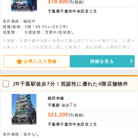
379,600
円(税抜)
千葉県千葉市中央区
富士見
造作価格：確認中
階層/面積：3階 / 96.53㎡(29.2坪)
現業態：
引渡状態：営業中/現状渡し
千葉駅・京成千葉中央駅の利用が可能な好アクセスが魅力です。人通り
の多いスクランブル交差点に面した角地で、宣伝効果にも期待が持てま
す。ぜひ一度お問い合わせください。
お気に入り登録
詳細を見る
JR千葉駅徒歩7分！視認性に優れた4階店舗物件
総武本線
7
千葉駅
徒歩
分
321,200
円(税抜)
千葉県千葉市中央区
富士見
造作価格：造作なし