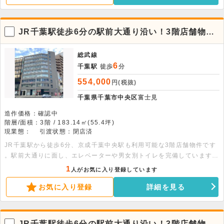
JR千葉駅徒歩6分の駅前大通り沿い！3階店舗物
件。※飲食不可
総武線
6
千葉駅
徒歩
分
554,000
円(税抜)
千葉県千葉市中央区
富士見
造作価格：確認中
階層/面積：3階 / 183.14㎡(55.4坪)
現業態：
引渡状態：閉店済
JR千葉駅から徒歩6分、京成千葉中央駅も利用可能な3階店舗物件です
。駅前大通りに面し、エレベーターや男女別トイレを完備しています
。55.4坪（183.14平米）の広々とした空間。ぜひご検討ください。
1
人がお気に入り登録しています
お気に入り登録
詳細を見る
JR千葉駅徒歩6分の駅前大通り沿い！3階店舗物