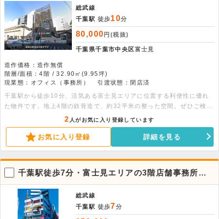
総武線
10
千葉駅
徒歩
分
80,000
円(税抜)
千葉県千葉市中央区
富士見
造作価格：造作無償
階層/面積：4階 / 32.90㎡(9.95坪)
現業態：オフィス（事務所）
引渡状態：閉店済
千葉駅から徒歩10分、活気ある富士見エリアに位置する利便性に優れ
た物件です。地上4階の鉄骨造で、約32平米の整った空間。ぜひご検討
ください。
2
人がお気に入り登録しています
お気に入り登録
詳細を見る
千葉駅徒歩7分・富士見エリアの3階店舗事務所！
視認性に優れた角地物件
総武線
7
千葉駅
徒歩
分