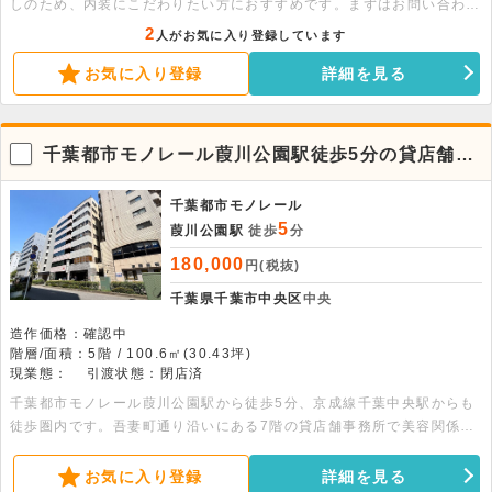
しのため、内装にこだわりたい方におすすめです。まずはお問い合わせ
ください。
2
人がお気に入り登録しています
お気に入り登録
詳細を見る
千葉都市モノレール葭川公園駅徒歩5分の貸店舗事
務所
千葉都市モノレール
5
葭川公園駅
徒歩
分
180,000
円(税抜)
千葉県千葉市中央区
中央
造作価格：確認中
階層/面積：5階 / 100.6㎡(30.43坪)
現業態：
引渡状態：閉店済
千葉都市モノレール葭川公園駅から徒歩5分、京成線千葉中央駅からも
徒歩圏内です。吾妻町通り沿いにある7階の貸店舗事務所で美容関係や
事務所仕様などにおすすめです。詳細についてはお問い合わせくださ
い。
お気に入り登録
詳細を見る