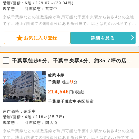
階層/面積：6階 / 129.07㎡(39.04坪)
現業態：
引渡状態：営業中
京成千葉線などの複数路線が利用可能な千葉中央駅から徒歩4分の立地
です。地上7階建ての6階部分にある角部屋で、広さは約39.04坪です。
室内はエアコンが備わっており、共用部には男女別トイレがあります。
店舗や事務所としての利用が可能です。諸条件のご相談などは、お気軽
お気に入り登録
詳細を見る
にお問い合わせください。
千葉駅徒歩9分。千葉中央駅4分、約35.7坪の店舗
事務所
総武本線
9
千葉駅
徒歩
分
214,546
円(税抜)
千葉県千葉市中央区
新宿
造作価格：確認中
階層/面積：4階 / 118㎡(35.7坪)
現業態：
引渡状態：閉店済
京成千葉線などの複数路線が利用可能な千葉中央駅から徒歩4分の立地
です。地上7階建ての4階部分にある角部屋で、広さは約35.7坪です。