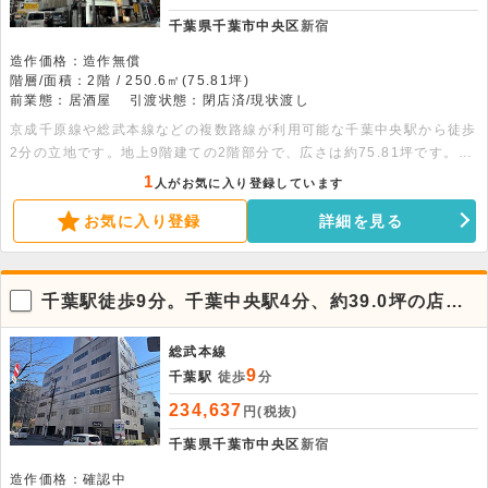
千葉県千葉市中央区
新宿
造作価格：造作無償
階層/面積：2階 / 250.6㎡(75.81坪)
前業態：居酒屋
引渡状態：閉店済/現状渡し
京成千原線や総武本線などの複数路線が利用可能な千葉中央駅から徒歩
2分の立地です。地上9階建ての2階部分で、広さは約75.81坪です。居
酒屋などの重飲食を含む飲食店としての利用が可能です。外国籍の方の
1
人がお気に入り登録しています
ご相談も受け付けています。諸条件のご相談などは、お気軽にお問い合
お気に入り登録
詳細を見る
わせください。
千葉駅徒歩9分。千葉中央駅4分、約39.0坪の店舗
事務所
総武本線
9
千葉駅
徒歩
分
234,637
円(税抜)
千葉県千葉市中央区
新宿
造作価格：確認中