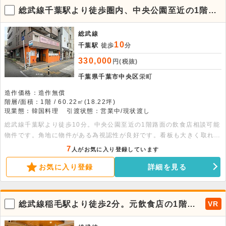
総武線千葉駅より徒歩圏内、中央公園至近の1階路
面飲食店舗です！
総武線
10
千葉駅
徒歩
分
330,000
円(税抜)
千葉県千葉市中央区
栄町
造作価格：造作無償
階層/面積：1階 / 60.22㎡(18.22坪)
現業態：韓国料理
引渡状態：営業中/現状渡し
総武線千葉駅より徒歩10分。中央公園至近の1階路面の飲食店相談可能
物件です。角地に物件がある為視認性が良好です。看板も大きく取れる
ので集客に期待が出来ます。元飲食店舗の現状渡しとなりますので、ス
7
人がお気に入り登録しています
ケルトン物件から内装するよりもコストを抑えて出店することが可能で
お気に入り登録
詳細を見る
す。業種のご相談等、是非お早めにお問合せ下さい。
総武線稲毛駅より徒歩2分。元飲食店の1階路
VR
面店舗です。