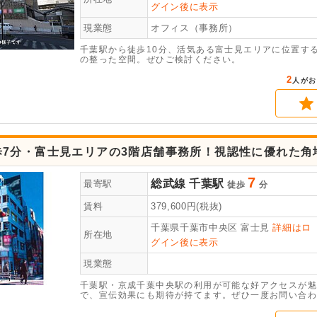
グイン後に表示
現業態
オフィス（事務所）
千葉駅から徒歩10分、活気ある富士見エリアに位置す
の整った空間。ぜひご検討ください。
2
人がお
歩7分・富士見エリアの3階店舗事務所！視認性に優れた角
7
総武線
千葉駅
最寄駅
徒歩
分
賃料
379,600
円(税抜)
千葉県千葉市中央区
富士見
詳細はロ
所在地
グイン後に表示
現業態
千葉駅・京成千葉中央駅の利用が可能な好アクセスが魅
で、宣伝効果にも期待が持てます。ぜひ一度お問い合わ