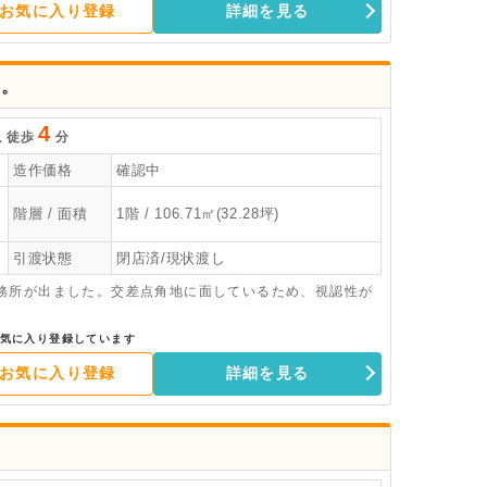
お気に入り登録
詳細を見る
す。
4
駅
徒歩
分
造作価格
確認中
階層 / 面積
1階 / 106.71㎡(32.28坪)
引渡状態
閉店済/現状渡し
務所が出ました。交差点角地に面しているため、視認性が
気に入り登録しています
お気に入り登録
詳細を見る