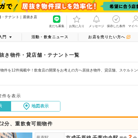
舗・テナント｜居抜き店
友だち募集
お気に入り
メッセージ
保存した条件
マイペ
入門
活動・飲食ニュース
お店を売りたい方へ
抜き物件・貸店舗・テナント一覧
物件を12件掲載中！飲食店の開業をお考えの方へ居抜き物件、貸店舗、スケルト
12件を表示
示
地図表示
駅2分、重飲食可能物件
2
京成千原線
千葉中央駅
最寄駅