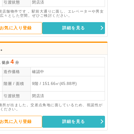
引渡状態
閉店済
階店舗物件です 。駅前大通りに面し、エレベーターや男女
米）の広々とした空間。ぜひご検討ください。
お気に入り登録
詳細を見る
す。
4
駅
徒歩
分
造作価格
確認中
階層 / 面積
9階 / 151.66㎡(45.88坪)
引渡状態
閉店済
務所が出ました。交差点角地に面しているため、視認性が
ください。
お気に入り登録
詳細を見る