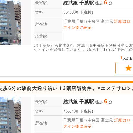
6
総武線
千葉駅
最寄駅
徒歩
分
賃料
554,000
円(税抜)
千葉県千葉市中央区
富士見
詳細はロ
所在地
グイン後に表示
現業態
JR千葉駅から徒歩6分、京成千葉中央駅も利用可能な3
別トイレを完備しています 。55.4坪（183.14平
1
人がお
駅徒歩6分の駅前大通り沿い！3階店舗物件。※エステサロ
6
総武線
千葉駅
最寄駅
徒歩
分
賃料
763,400
円(税抜)
千葉県千葉市中央区
富士見
詳細はロ
所在地
グイン後に表示