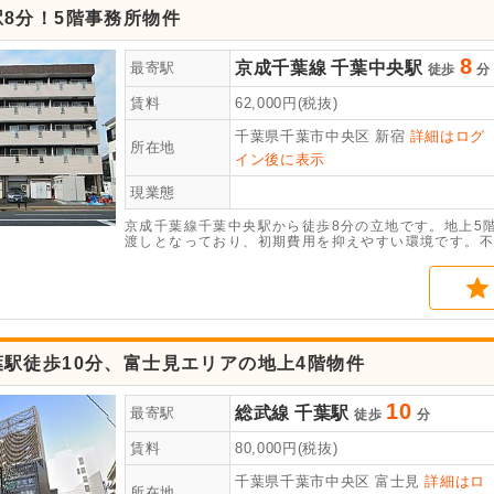
8分！5階事務所物件
8
京成千葉線
千葉中央駅
最寄駅
徒歩
分
賃料
62,000
円(税抜)
千葉県千葉市中央区
新宿
詳細はログ
所在地
イン後に表示
現業態
京成千葉線千葉中央駅から徒歩8分の立地です。地上5階
渡しとなっており、初期費用を抑えやすい環境です。不
や店舗としての利用も相談が可能です。最新の空室状況
駅徒歩10分、富士見エリアの地上4階物件
10
総武線
千葉駅
最寄駅
徒歩
分
賃料
80,000
円(税抜)
千葉県千葉市中央区
富士見
詳細はロ
所在地