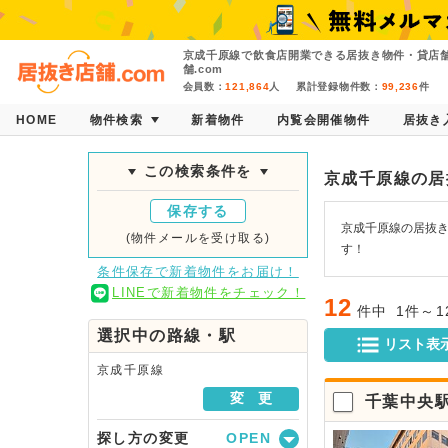
京成千原線で飲食店開業できる居抜き物件・貸店
舗.com
会員数：
121,864
人
累計登録物件数：
99,236
件
HOME
物件検索
新着物件
内覧会開催物件
居抜き
この検索条件を
京成千原線の居
保存する
京成千原線の居抜き
(物件メールを受け取る)
す！
条件保存で新着物件をお届け！
LINEで新着物件をチェック！
12
件中
1件～
選択中の路線・駅
リスト表
京成千原線
変 更
千葉中央
探し方の変更