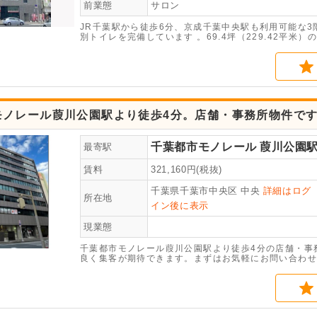
前業態
サロン
JR千葉駅から徒歩6分、京成千葉中央駅も利用可能な3
別トイレを完備しています 。69.4坪（229.42平
モノレール葭川公園駅より徒歩4分。店舗・事務所物件で
千葉都市モノレール
葭川公園
最寄駅
賃料
321,160
円(税抜)
千葉県千葉市中央区
中央
詳細はログ
所在地
イン後に表示
現業態
千葉都市モノレール葭川公園駅より徒歩4分の店舗・事
良く集客が期待できます。まずはお気軽にお問い合わせ