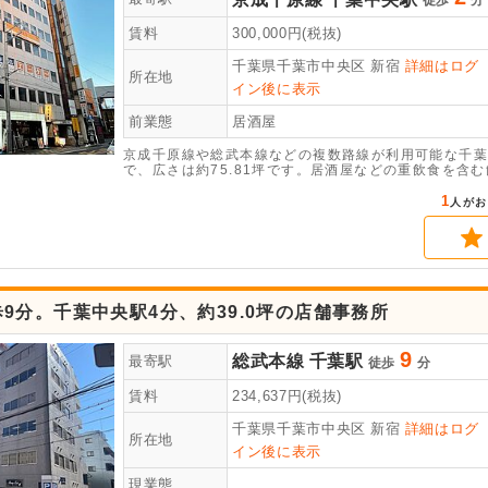
徒歩
分
賃料
300,000
円(税抜)
千葉県千葉市中央区
新宿
詳細はログ
所在地
イン後に表示
前業態
居酒屋
京成千原線や総武本線などの複数路線が利用可能な千葉
で、広さは約75.81坪です。居酒屋などの重飲食を含
け付けています。諸条件のご相談などは、お気軽にお問
1
人がお
9分。千葉中央駅4分、約39.0坪の店舗事務所
9
総武本線
千葉駅
最寄駅
徒歩
分
賃料
234,637
円(税抜)
千葉県千葉市中央区
新宿
詳細はログ
所在地
イン後に表示
現業態