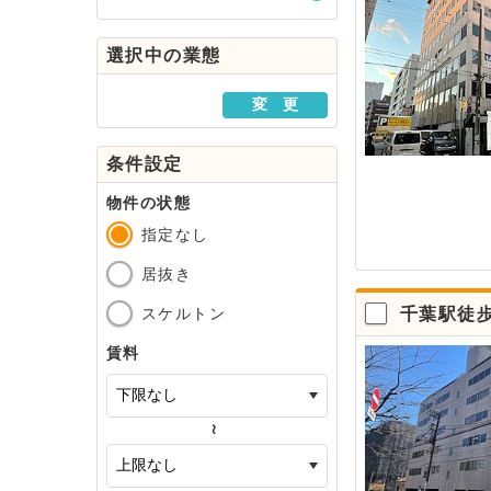
駅・路線から探す
選択中の業態
地域から探す
変 更
条件設定
物件の状態
指定なし
居抜き
スケルトン
千葉駅徒歩
賃料
～