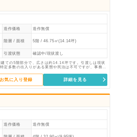
造作価格
造作無償
階層 / 面積
5階 / 46.75㎡(14.14坪)
引渡状態
確認中/現状渡し
建ての5階部分で、広さは約14.14坪です。引渡しは現状
特定多数の出入りがある業態や民泊は不可ですが、事務所
については、お気軽にお尋ねください。
お気に入り登録
詳細を見る
造作価格
造作無償
階層 / 面積
4階 / 32.90㎡(9.95坪)