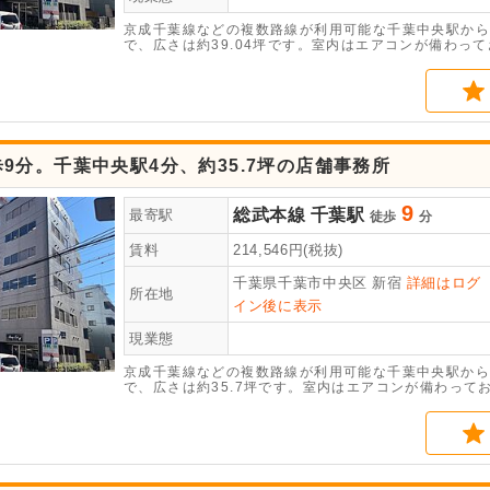
京成千葉線などの複数路線が利用可能な千葉中央駅から
で、広さは約39.04坪です。室内はエアコンが備わっ
としての利用が可能です。諸条件のご相談などは、お気
9分。千葉中央駅4分、約35.7坪の店舗事務所
9
総武本線
千葉駅
最寄駅
徒歩
分
賃料
214,546
円(税抜)
千葉県千葉市中央区
新宿
詳細はログ
所在地
イン後に表示
現業態
京成千葉線などの複数路線が利用可能な千葉中央駅から
で、広さは約35.7坪です。室内はエアコンが備わっ
としての利用が可能です。諸条件のご相談などは、お気