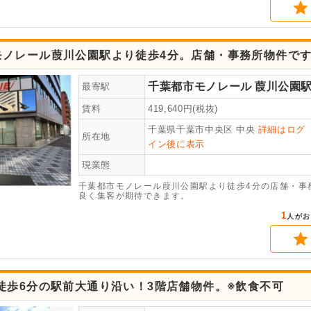
モノレール葭川公園駅より徒歩4分。店舗・事務所物件で
千葉都市モノレール
葭川公園
最寄駅
賃料
419,640
円(税抜)
千葉県千葉市中央区
中央
詳細はログ
所在地
イン後に表示
現業態
千葉都市モノレール葭川公園駅より徒歩4分の店舗・事
良く集客が期待できます。
1
人がお
徒歩6分の駅前大通り沿い！3階店舗物件。※飲食不可