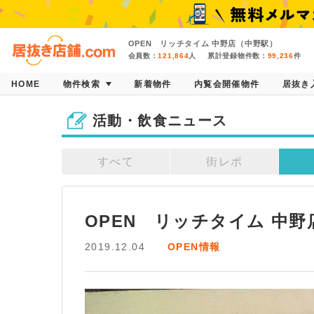
OPEN リッチタイム 中野店（中野駅）
会員数：
121,864
人
累計登録物件数：
99,236
件
HOME
物件検索
新着物件
内覧会開催物件
居抜き
活動・飲食ニュース
すべて
街レポ
OPEN　リッチタイム 中
2019.12.04
OPEN情報