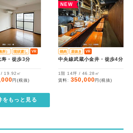
NEW
VR
VR
務所）
現状渡し
焼肉
居抜き
比寿・徒歩3分
中央線武蔵小金井・徒歩4分
坪 / 19.92㎡
1階 14坪 / 46.28㎡
,000
350,000
円(税抜)
賃料:
円(税抜)
件をもっと見る