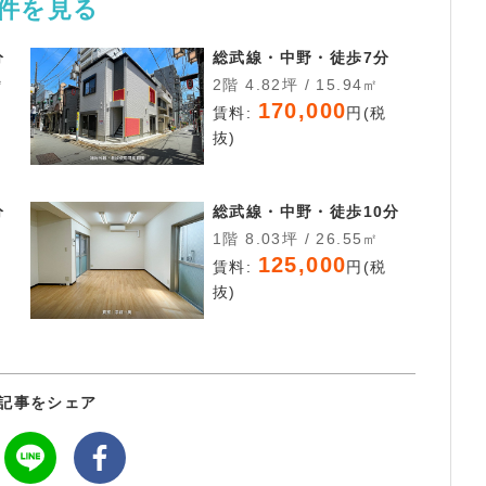
物件を見る
分
総武線・中野・徒歩7分
㎡
2階 4.82坪 / 15.94㎡
170,000
税
賃料:
円(税
抜)
分
総武線・中野・徒歩10分
1階 8.03坪 / 26.55㎡
125,000
税
賃料:
円(税
抜)
記事をシェア