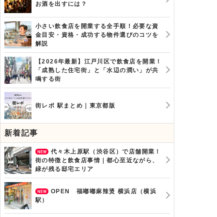
お酒を出すには？
小さい飲食店を開業する全手順！必要な資
金目安・資格・成功する物件選びのコツを
解説
【2026年最新】江戸川区で飲食店を開業！
「成熟した住宅街」と「水辺の潤い」が共
鳴する街
街レポ 駅まとめ｜東京都版
新着記事
代々木上原駅（渋谷区）で店舗開業！
街の特徴と飲食店事情｜都心至近ながら、
緑が残る邸宅エリア
OPEN 福嘟嘟麻辣烫 横浜店（横浜
駅）