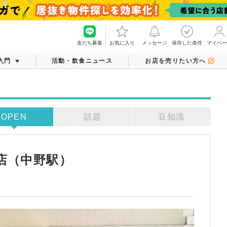
友だち募集
お気に入り
メッセージ
保存した条件
マイペー
入門
活動・飲食ニュース
お店を売りたい方へ
OPEN
話題
豆知識
野店（中野駅）