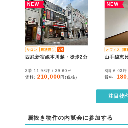
NEW
NEW
VR
サロン
現状渡し
オフィス（事
西武新宿線本川越・徒歩2分
山手線恵
3階 11.98坪 / 39.60㎡
8階 6.03
210,000
180
賃料:
円(税抜)
賃料:
注目物
居抜き物件の内覧会に参加する