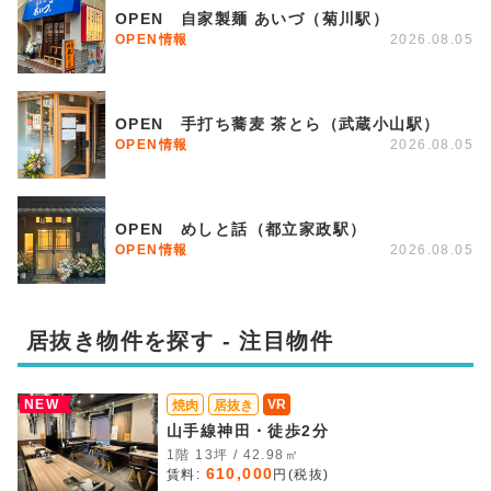
OPEN 自家製麺 あいづ（菊川駅）
OPEN情報
2026.08.05
OPEN 手打ち蕎麦 茶とら（武蔵小山駅）
OPEN情報
2026.08.05
OPEN めしと話（都立家政駅）
OPEN情報
2026.08.05
居抜き物件を探す - 注目物件
NEW
VR
焼肉
居抜き
山手線神田・徒歩2分
1階 13坪 / 42.98㎡
610,000
賃料:
円(税抜)