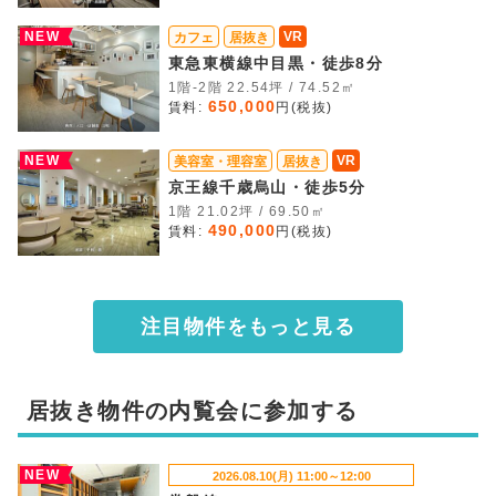
NEW
VR
カフェ
居抜き
東急東横線中目黒・徒歩8分
1階-2階 22.54坪 / 74.52㎡
650,000
賃料:
円(税抜)
NEW
VR
美容室・理容室
居抜き
京王線千歳烏山・徒歩5分
1階 21.02坪 / 69.50㎡
490,000
賃料:
円(税抜)
注目物件をもっと見る
居抜き物件の内覧会に参加する
NEW
2026.08.10(月) 11:00～12:00