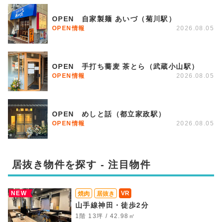
OPEN 自家製麺 あいづ（菊川駅）
OPEN情報
2026.08.05
OPEN 手打ち蕎麦 茶とら（武蔵小山駅）
OPEN情報
2026.08.05
OPEN めしと話（都立家政駅）
OPEN情報
2026.08.05
居抜き物件を探す - 注目物件
NEW
VR
焼肉
居抜き
山手線神田・徒歩2分
1階 13坪 / 42.98㎡