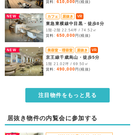
610,000
賃料:
円(税抜)
NEW
VR
カフェ
居抜き
東急東横線中目黒・徒歩8分
1階-2階 22.54坪 / 74.52㎡
650,000
賃料:
円(税抜)
NEW
VR
美容室・理容室
居抜き
京王線千歳烏山・徒歩5分
1階 21.02坪 / 69.50㎡
490,000
賃料:
円(税抜)
注目物件をもっと見る
居抜き物件の内覧会に参加する