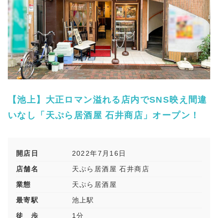
【池上】大正ロマン溢れる店内でSNS映え間違
いなし「天ぷら居酒屋 石井商店」オープン！
開店日
2022年7月16日
店舗名
天ぷら居酒屋 石井商店
業態
天ぷら居酒屋
最寄駅
池上駅
徒 歩
1分