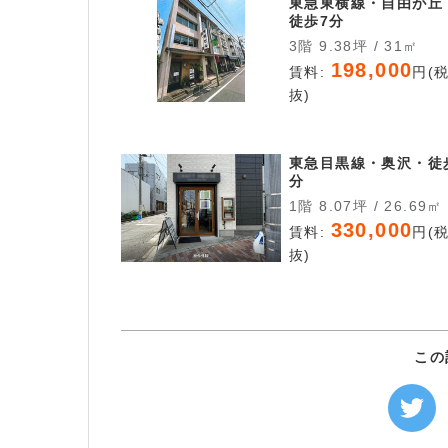
東急東横線・自由が丘
徒歩7分
3階 9.38坪 / 31㎡
198,000
賃料:
円(
抜)
東急目黒線・奥沢・徒
分
1階 8.07坪 / 26.69㎡
330,000
賃料:
円(
抜)
この