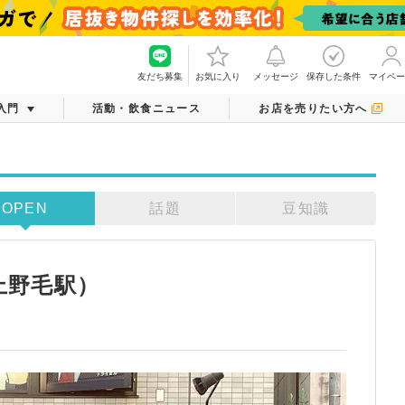
友だち募集
お気に入り
メッセージ
保存した条件
マイペー
入門
活動・飲食ニュース
お店を売りたい方へ
OPEN
話題
豆知識
上野毛駅）