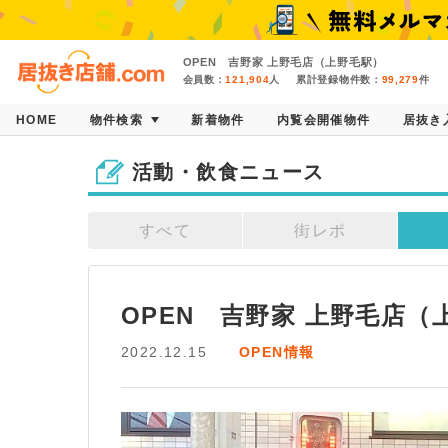
OPEN 吉野家 上野毛店（上野毛駅）
会員数：
121,904
人
累計登録物件数：
99,279
件
HOME
物件検索
新着物件
内覧会開催物件
居抜き
活動・飲食ニュース
すべて
街レポ
OPEN　吉野家 上野毛店（
2022.12.15
OPEN情報