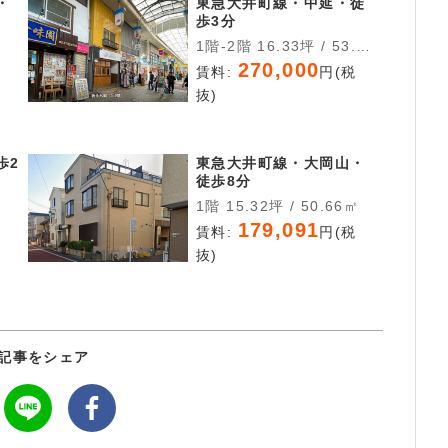
・
東急大井町線・中延・徒
歩3分
1階-2階 16.33坪 / 53.97
㎡
270,000
税
賃料:
円(税
抜)
歩2
東急大井町線・大岡山・
徒歩8分
1階 15.32坪 / 50.66㎡
179,091
税
賃料:
円(税
抜)
記事をシェア