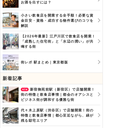
お酒を出すには？
小さい飲食店を開業する全手順！必要な資
金目安・資格・成功する物件選びのコツを
解説
【2026年最新】江戸川区で飲食店を開業！
「成熟した住宅街」と「水辺の潤い」が共
鳴する街
街レポ 駅まとめ｜東京都版
新着記事
新宿御苑前駅（新宿区）で店舗開業！
街の特徴と飲食店事情｜都会のオアシスと
ビジネス街が調和する優雅な街
代々木上原駅（渋谷区）で店舗開業！街の
特徴と飲食店事情｜都心至近ながら、緑が
残る邸宅エリア