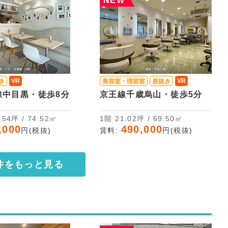
NEW
VR
VR
き
美容室・理容室
居抜き
線中目黒・徒歩8分
京王線千歳烏山・徒歩5分
2階 22.54坪 / 74.52㎡
1階 21.02坪 / 69.50㎡
,000
490,000
円(税抜)
賃料:
円(税抜)
件をもっと見る