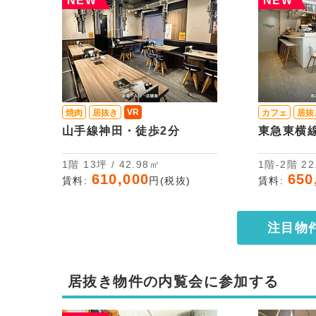
NEW
NEW
VR
焼肉
居抜き
カフェ
居抜
山手線神田・徒歩2分
東急東横
1階 13坪 / 42.98㎡
1階-
610,000
650
賃料:
円(税抜)
賃料:
注目物
居抜き物件の内覧会に参加する