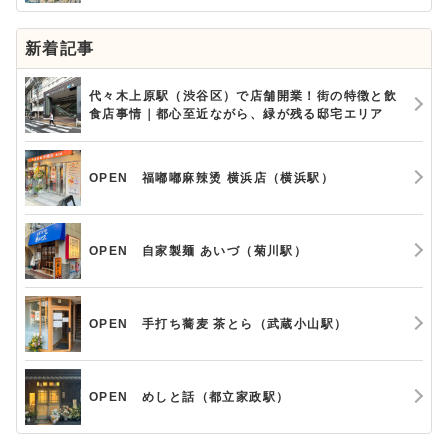
新着記事
代々木上原駅（渋谷区）で店舗開業！街の特徴と飲
食店事情｜都心至近ながら、緑が残る邸宅エリア
OPEN 福嘟嘟麻辣烫 横浜店（横浜駅）
OPEN 自家製麺 あいづ（菊川駅）
OPEN 手打ち蕎麦 茶とら（武蔵小山駅）
OPEN めしと話（都立家政駅）