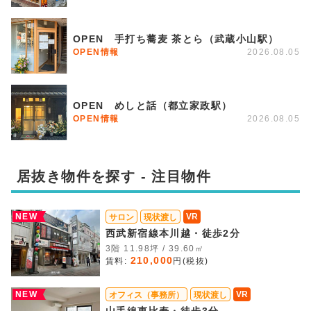
OPEN 手打ち蕎麦 茶とら（武蔵小山駅）
OPEN情報
2026.08.05
OPEN めしと話（都立家政駅）
OPEN情報
2026.08.05
居抜き物件を探す - 注目物件
NEW
VR
サロン
現状渡し
西武新宿線本川越・徒歩2分
3階 11.98坪 / 39.60㎡
210,000
賃料:
円(税抜)
NEW
VR
オフィス（事務所）
現状渡し