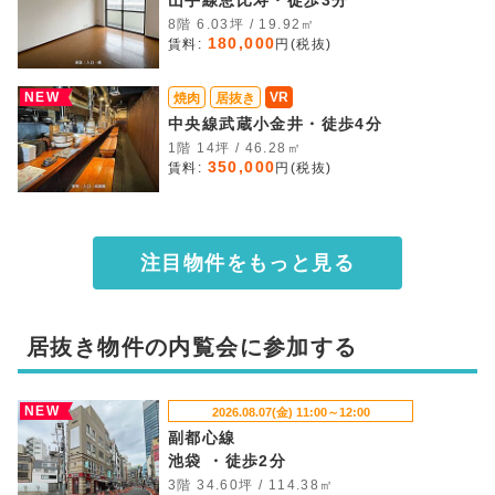
山手線恵比寿・徒歩3分
8階 6.03坪 / 19.92㎡
180,000
賃料:
円(税抜)
NEW
VR
焼肉
居抜き
中央線武蔵小金井・徒歩4分
1階 14坪 / 46.28㎡
350,000
賃料:
円(税抜)
注目物件をもっと見る
居抜き物件の内覧会に参加する
NEW
2026.08.07(金) 11:00～12:00
副都心線
池袋 ・徒歩2分
3階 34.60坪 / 114.38㎡