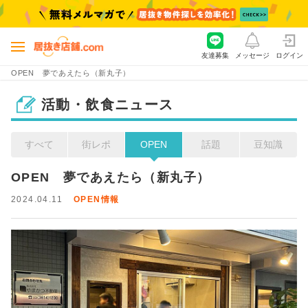
友達募集
メッセージ
ログイン
OPEN 夢であえたら（新丸子）
活動・飲食ニュース
すべて
街レポ
OPEN
話題
豆知識
OPEN　夢であえたら（新丸子）
2024.04.11
OPEN情報