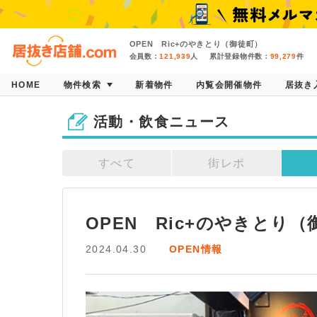
OPEN Ric+のやきとり（御徒町）
会員数：
121,939
人
累計登録物件数：
99,279
件
HOME
物件検索
新着物件
内覧会開催物件
居抜き
活動・飲食ニュース
すべて
街レポ
OPEN　Ric+のやきとり
2024.04.30
OPEN情報