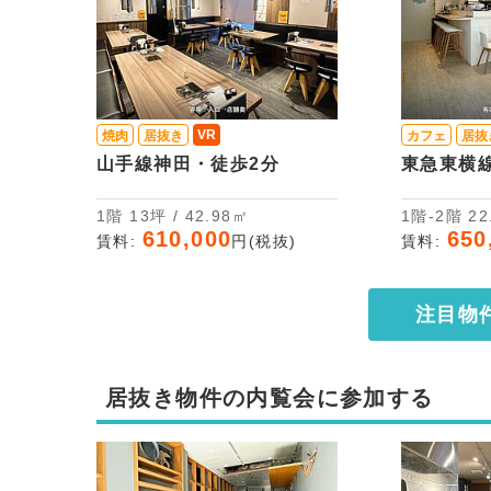
VR
焼肉
居抜き
カフェ
居抜
山手線神田・徒歩2分
東急東横
1階 13坪 / 42.98㎡
1階-
610,000
650
賃料:
円(税抜)
賃料:
注目物
居抜き物件の内覧会に参加する