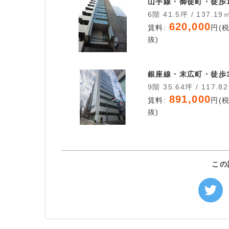
山手線・御徒町・徒歩
6階 41.5坪 / 137.19
620,000
賃料:
円(
抜)
銀座線・末広町・徒歩
9階 35.64坪 / 117.8
891,000
賃料:
円(
抜)
この