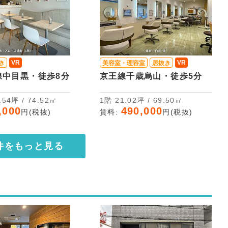
VR
VR
き
美容室・理容室
居抜き
線中目黒・徒歩8分
京王線千歳烏山・徒歩5分
2階 22.54坪 / 74.52㎡
1階 21.02坪 / 69.50㎡
,000
490,000
円(税抜)
賃料:
円(税抜)
件をもっと見る