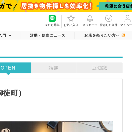
友だち募集
お気に入り
メッセージ
保存した条件
マイペー
入門
活動・飲食ニュース
お店を売りたい方へ
OPEN
話題
豆知識
（御徒町）