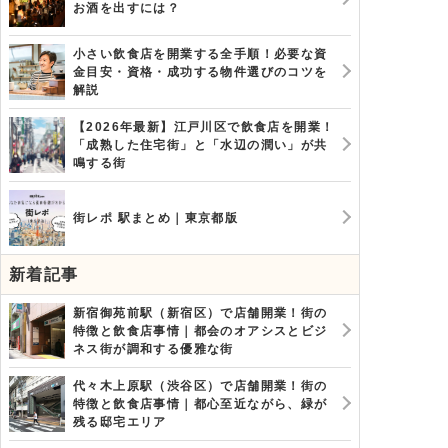
お酒を出すには？
小さい飲食店を開業する全手順！必要な資
金目安・資格・成功する物件選びのコツを
解説
【2026年最新】江戸川区で飲食店を開業！
「成熟した住宅街」と「水辺の潤い」が共
鳴する街
街レポ 駅まとめ｜東京都版
新着記事
新宿御苑前駅（新宿区）で店舗開業！街の
特徴と飲食店事情｜都会のオアシスとビジ
ネス街が調和する優雅な街
代々木上原駅（渋谷区）で店舗開業！街の
特徴と飲食店事情｜都心至近ながら、緑が
残る邸宅エリア