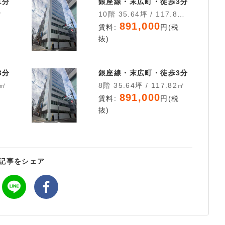
1分
銀座線・末広町・徒歩3分
㎡
10階 35.64坪 / 117.82
㎡
891,000
税
賃料:
円(税
抜)
3分
銀座線・末広町・徒歩3分
2㎡
8階 35.64坪 / 117.82㎡
891,000
税
賃料:
円(税
抜)
記事をシェア