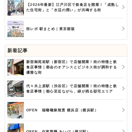
【2026年最新】江戸川区で飲食店を開業！「成熟し
た住宅街」と「水辺の潤い」が共鳴する街
街レポ 駅まとめ｜東京都版
新着記事
新宿御苑前駅（新宿区）で店舗開業！街の特徴と飲
食店事情｜都会のオアシスとビジネス街が調和する
優雅な街
代々木上原駅（渋谷区）で店舗開業！街の特徴と飲
食店事情｜都心至近ながら、緑が残る邸宅エリア
OPEN 福嘟嘟麻辣烫 横浜店（横浜駅）
OPEN 自家製麺 あいづ（菊川駅）