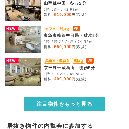
山手線神田・徒歩2分
1階 13坪 / 42.98㎡
610,000
賃料:
円(税抜)
NEW
VR
カフェ
居抜き
東急東横線中目黒・徒歩8分
1階-2階 22.54坪 / 74.52㎡
650,000
賃料:
円(税抜)
NEW
VR
美容室・理容室
居抜き
京王線千歳烏山・徒歩5分
1階 21.02坪 / 69.50㎡
490,000
賃料:
円(税抜)
注目物件をもっと見る
居抜き物件の内覧会に参加する