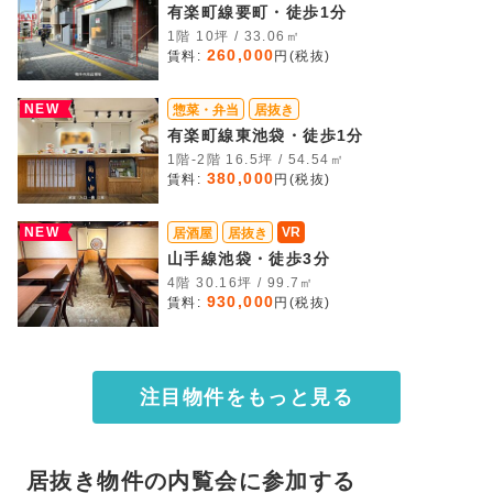
有楽町線要町・徒歩1分
1階 10坪 / 33.06㎡
260,000
賃料:
円(税抜)
NEW
惣菜・弁当
居抜き
有楽町線東池袋・徒歩1分
1階-2階 16.5坪 / 54.54㎡
380,000
賃料:
円(税抜)
NEW
VR
居酒屋
居抜き
山手線池袋・徒歩3分
4階 30.16坪 / 99.7㎡
930,000
賃料:
円(税抜)
注目物件をもっと見る
居抜き物件の内覧会に参加する