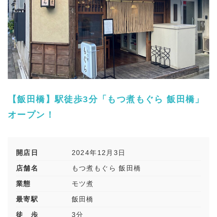
【飯田橋】駅徒歩3分「もつ煮もぐら 飯田橋」
オープン！
開店日
2024年12月3日
店舗名
もつ煮もぐら 飯田橋
業態
モツ煮
最寄駅
飯田橋
徒 歩
3分