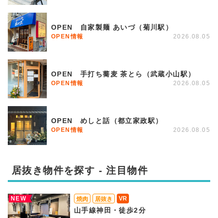
OPEN 自家製麺 あいづ（菊川駅）
OPEN情報
2026.08.05
OPEN 手打ち蕎麦 茶とら（武蔵小山駅）
OPEN情報
2026.08.05
OPEN めしと話（都立家政駅）
OPEN情報
2026.08.05
居抜き物件を探す - 注目物件
NEW
VR
焼肉
居抜き
山手線神田・徒歩2分