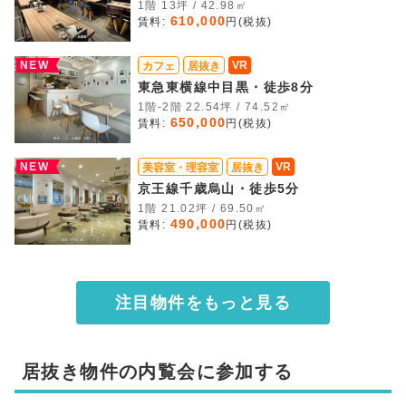
1階 13坪 / 42.98㎡
610,000
賃料:
円(税抜)
NEW
VR
カフェ
居抜き
東急東横線中目黒・徒歩8分
1階-2階 22.54坪 / 74.52㎡
650,000
賃料:
円(税抜)
NEW
VR
美容室・理容室
居抜き
京王線千歳烏山・徒歩5分
1階 21.02坪 / 69.50㎡
490,000
賃料:
円(税抜)
注目物件をもっと見る
居抜き物件の内覧会に参加する