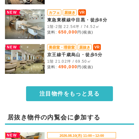
NEW
VR
カフェ
居抜き
東急東横線中目黒・徒歩8分
1階-2階 22.54坪 / 74.52㎡
650,000
賃料:
円(税抜)
NEW
VR
美容室・理容室
居抜き
京王線千歳烏山・徒歩5分
1階 21.02坪 / 69.50㎡
490,000
賃料:
円(税抜)
注目物件をもっと見る
居抜き物件の内覧会に参加する
NEW
2026.08.10(月) 11:00～12:00