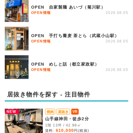
OPEN 自家製麺 あいづ（菊川駅）
OPEN情報
2026.08.05
OPEN 手打ち蕎麦 茶とら（武蔵小山駅）
OPEN情報
2026.08.05
OPEN めしと話（都立家政駅）
OPEN情報
2026.08.05
居抜き物件を探す - 注目物件
NEW
VR
焼肉
居抜き
山手線神田・徒歩2分
1階 13坪 / 42.98㎡
610,000
賃料:
円(税抜)