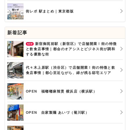
街レポ 駅まとめ｜東京都版
新着記事
新宿御苑前駅（新宿区）で店舗開業！街の特徴
と飲食店事情｜都会のオアシスとビジネス街が調和
する優雅な街
代々木上原駅（渋谷区）で店舗開業！街の特徴と飲
食店事情｜都心至近ながら、緑が残る邸宅エリア
OPEN 福嘟嘟麻辣烫 横浜店（横浜駅）
OPEN 自家製麺 あいづ（菊川駅）