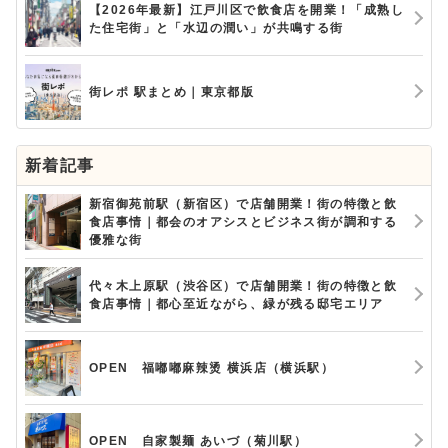
【2026年最新】江戸川区で飲食店を開業！「成熟し
た住宅街」と「水辺の潤い」が共鳴する街
街レポ 駅まとめ｜東京都版
新着記事
新宿御苑前駅（新宿区）で店舗開業！街の特徴と飲
食店事情｜都会のオアシスとビジネス街が調和する
優雅な街
代々木上原駅（渋谷区）で店舗開業！街の特徴と飲
食店事情｜都心至近ながら、緑が残る邸宅エリア
OPEN 福嘟嘟麻辣烫 横浜店（横浜駅）
OPEN 自家製麺 あいづ（菊川駅）