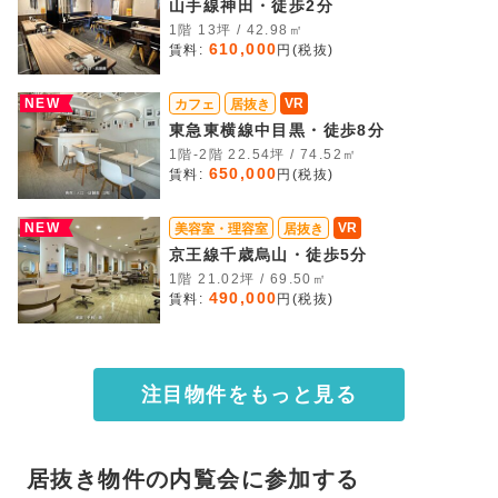
山手線神田・徒歩2分
1階 13坪 / 42.98㎡
610,000
賃料:
円(税抜)
NEW
VR
カフェ
居抜き
東急東横線中目黒・徒歩8分
1階-2階 22.54坪 / 74.52㎡
650,000
賃料:
円(税抜)
NEW
VR
美容室・理容室
居抜き
京王線千歳烏山・徒歩5分
1階 21.02坪 / 69.50㎡
490,000
賃料:
円(税抜)
注目物件をもっと見る
居抜き物件の内覧会に参加する