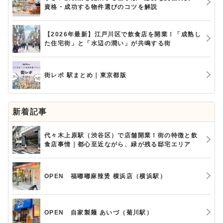
資格・成功する物件選びのコツを解説
【2026年最新】江戸川区で飲食店を開業！「成熟し
た住宅街」と「水辺の潤い」が共鳴する街
街レポ 駅まとめ｜東京都版
新着記事
代々木上原駅（渋谷区）で店舗開業！街の特徴と飲
食店事情｜都心至近ながら、緑が残る邸宅エリア
OPEN 福嘟嘟麻辣烫 横浜店（横浜駅）
OPEN 自家製麺 あいづ（菊川駅）