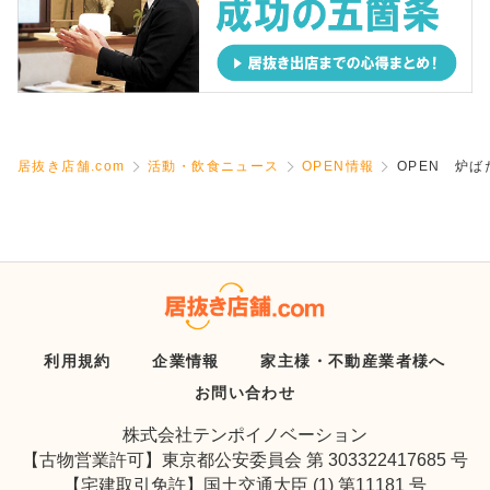
居抜き店舗.com
活動・飲食ニュース
OPEN情報
OPEN 炉
利用規約
企業情報
家主様・不動産業者様へ
お問い合わせ
株式会社テンポイノベーション
【古物営業許可】東京都公安委員会 第 303322417685 号
【宅建取引免許】国土交通大臣 (1) 第11181 号