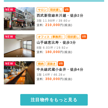
NEW
VR
サロン
現状渡し
西武新宿線本川越・徒歩2分
3階 11.98坪 / 39.60㎡
210,000
賃料:
円(税抜)
NEW
VR
オフィス（事務所）
現状渡し
山手線恵比寿・徒歩3分
8階 6.03坪 / 19.92㎡
180,000
賃料:
円(税抜)
NEW
VR
焼肉
居抜き
中央線武蔵小金井・徒歩4分
1階 14坪 / 46.28㎡
350,000
賃料:
円(税抜)
注目物件をもっと見る