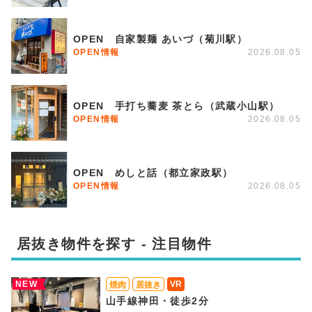
OPEN 自家製麺 あいづ（菊川駅）
OPEN情報
2026.08.05
OPEN 手打ち蕎麦 茶とら（武蔵小山駅）
OPEN情報
2026.08.05
OPEN めしと話（都立家政駅）
OPEN情報
2026.08.05
居抜き物件を探す - 注目物件
NEW
VR
焼肉
居抜き
山手線神田・徒歩2分