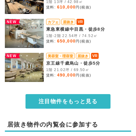
1階 13坪 / 42.98㎡
610,000
賃料:
円(税抜)
NEW
VR
カフェ
居抜き
東急東横線中目黒・徒歩8分
1階-2階 22.54坪 / 74.52㎡
650,000
賃料:
円(税抜)
NEW
VR
美容室・理容室
居抜き
京王線千歳烏山・徒歩5分
1階 21.02坪 / 69.50㎡
490,000
賃料:
円(税抜)
注目物件をもっと見る
居抜き物件の内覧会に参加する