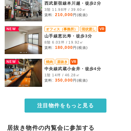
西武新宿線本川越・徒歩2分
3階 11.98坪 / 39.60㎡
210,000
賃料:
円(税抜)
NEW
VR
オフィス（事務所）
現状渡し
山手線恵比寿・徒歩3分
8階 6.03坪 / 19.92㎡
180,000
賃料:
円(税抜)
NEW
VR
焼肉
居抜き
中央線武蔵小金井・徒歩4分
1階 14坪 / 46.28㎡
350,000
賃料:
円(税抜)
注目物件をもっと見る
居抜き物件の内覧会に参加する