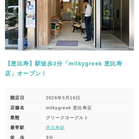
【恵比寿】駅徒歩3分「milkygreek 恵比寿
店」オープン！
開店日
2026年5月16日
店舗名
milkygreek 恵比寿店
業態
グリークヨーグルト
最寄駅
恵比寿駅
徒 歩
3分