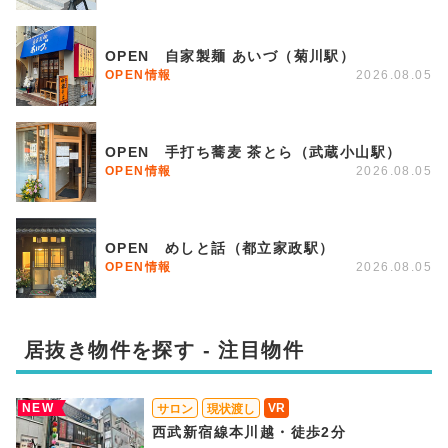
OPEN 自家製麺 あいづ（菊川駅）
OPEN情報
2026.08.05
OPEN 手打ち蕎麦 茶とら（武蔵小山駅）
OPEN情報
2026.08.05
OPEN めしと話（都立家政駅）
OPEN情報
2026.08.05
居抜き物件を探す - 注目物件
NEW
VR
サロン
現状渡し
西武新宿線本川越・徒歩2分