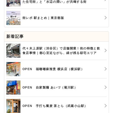
た住宅街」と「水辺の潤い」が共鳴する街
街レポ 駅まとめ｜東京都版
新着記事
代々木上原駅（渋谷区）で店舗開業！街の特徴と飲
食店事情｜都心至近ながら、緑が残る邸宅エリア
OPEN 福嘟嘟麻辣烫 横浜店（横浜駅）
OPEN 自家製麺 あいづ（菊川駅）
OPEN 手打ち蕎麦 茶とら（武蔵小山駅）