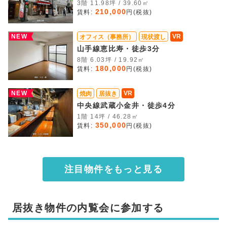
3階 11.98坪 / 39.60㎡
210,000
賃料:
円(税抜)
NEW
VR
オフィス（事務所）
現状渡し
山手線恵比寿・徒歩3分
8階 6.03坪 / 19.92㎡
180,000
賃料:
円(税抜)
NEW
VR
焼肉
居抜き
中央線武蔵小金井・徒歩4分
1階 14坪 / 46.28㎡
350,000
賃料:
円(税抜)
注目物件をもっと見る
居抜き物件の内覧会に参加する