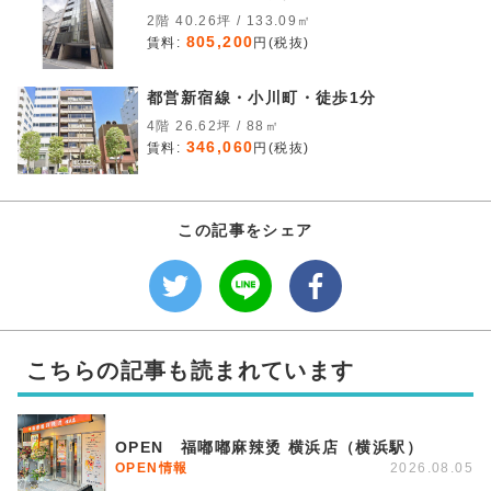
2階 40.26坪 / 133.09㎡
805,200
賃料:
円(税抜)
都営新宿線・小川町・徒歩1分
4階 26.62坪 / 88㎡
346,060
賃料:
円(税抜)
この記事をシェア
こちらの記事も読まれています
OPEN 福嘟嘟麻辣烫 横浜店（横浜駅）
OPEN情報
2026.08.05