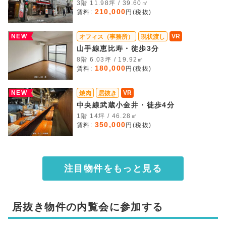
3階 11.98坪 / 39.60㎡
210,000
賃料:
円(税抜)
NEW
VR
オフィス（事務所）
現状渡し
山手線恵比寿・徒歩3分
8階 6.03坪 / 19.92㎡
180,000
賃料:
円(税抜)
NEW
VR
焼肉
居抜き
中央線武蔵小金井・徒歩4分
1階 14坪 / 46.28㎡
350,000
賃料:
円(税抜)
注目物件をもっと見る
居抜き物件の内覧会に参加する