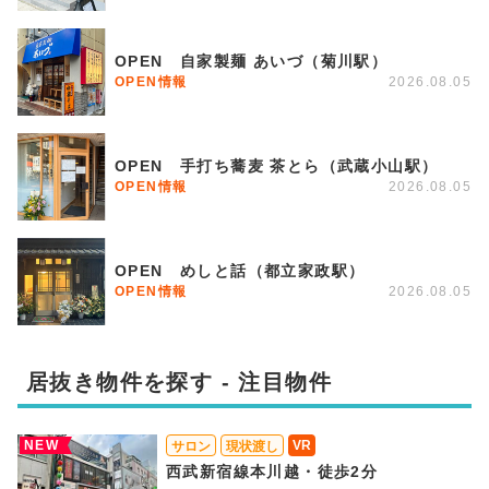
OPEN 自家製麺 あいづ（菊川駅）
OPEN情報
2026.08.05
OPEN 手打ち蕎麦 茶とら（武蔵小山駅）
OPEN情報
2026.08.05
OPEN めしと話（都立家政駅）
OPEN情報
2026.08.05
居抜き物件を探す - 注目物件
NEW
VR
サロン
現状渡し
西武新宿線本川越・徒歩2分