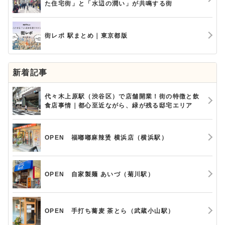
た住宅街」と「水辺の潤い」が共鳴する街
街レポ 駅まとめ｜東京都版
新着記事
代々木上原駅（渋谷区）で店舗開業！街の特徴と飲
食店事情｜都心至近ながら、緑が残る邸宅エリア
OPEN 福嘟嘟麻辣烫 横浜店（横浜駅）
OPEN 自家製麺 あいづ（菊川駅）
OPEN 手打ち蕎麦 茶とら（武蔵小山駅）