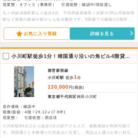
現業態：オフィス（事務所）
引渡状態：確認中/現状渡し
丸ノ内線淡路町駅より徒歩4分。千代田線新御茶ノ水駅やJR山手線神田
駅など複数の路線や駅からも徒歩圏内です。9階建ての建物の2階部
分、59.04坪のハーフセットアップの事務所です。会議室2部屋・ミー
ティングスペース・テルブースがあります。
お気に入り登録
詳細を見る
小川町駅徒歩1分！靖国通り沿いの角ビル4階貸店
舗事務所
都営新宿線
1
小川町駅
徒歩
分
130,000
円(税抜)
東京都千代田区
神田小川町
造作価格：確認中
階層/面積：4階 / 26.12㎡(7.9坪)
現業態：
引渡状態：閉店済
小川町駅B4出口から徒歩1分の好アクセスで、複数路線が利用可能で
す。靖国通りと本郷通りの交差点に位置し、周辺は人通りが多い好立