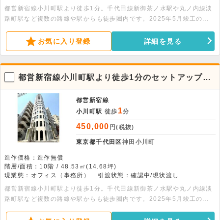
都営新宿線小川町駅より徒歩1分。千代田線新御茶ノ水駅や丸ノ内線淡
路町駅など複数の路線や駅からも徒歩圏内です。2025年5月竣工のデ
ザイナーズビルです。2階に共有ラウンジがあります。詳細はお問合せ
下さい。
お気に入り登録
詳細を見る
都営新宿線小川町駅より徒歩1分のセットアップオ
フィス物件【10階】
都営新宿線
1
小川町駅
徒歩
分
450,000
円(税抜)
東京都千代田区
神田小川町
造作価格：造作無償
階層/面積：10階 / 48.53㎡(14.68坪)
現業態：オフィス（事務所）
引渡状態：確認中/現状渡し
都営新宿線小川町駅より徒歩1分。千代田線新御茶ノ水駅や丸ノ内線淡
路町駅など複数の路線や駅からも徒歩圏内です。2025年5月竣工のデ
ザイナーズビルです。2階に共有ラウンジがあります。詳細はお問合せ
下さい。