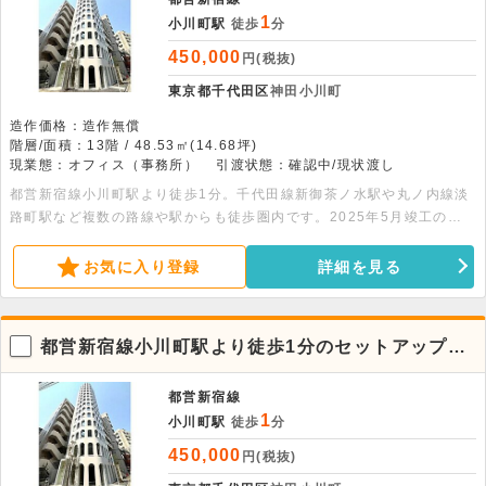
1
小川町駅
徒歩
分
450,000
円(税抜)
東京都千代田区
神田小川町
造作価格：造作無償
階層/面積：13階 / 48.53㎡(14.68坪)
現業態：オフィス（事務所）
引渡状態：確認中/現状渡し
都営新宿線小川町駅より徒歩1分。千代田線新御茶ノ水駅や丸ノ内線淡
路町駅など複数の路線や駅からも徒歩圏内です。2025年5月竣工のデ
ザイナーズビルです。2階に共有ラウンジがあります。詳細はお問合せ
下さい。
お気に入り登録
詳細を見る
都営新宿線小川町駅より徒歩1分のセットアップオ
フィス物件【12階】
都営新宿線
1
小川町駅
徒歩
分
450,000
円(税抜)