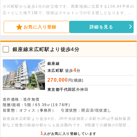
小川町駅から徒歩1分の好立地です。商業地域に位置する108.84平米の
広々とした地下1階で、現状はスケルトンでの引き渡しとなります。飲
食をはじめ美容や医療、物販、事務所など幅広い業態におすすめです。
ぜひご検討ください。
お気に入り登録
詳細を見る
銀座線末広町駅より徒歩4分
銀座線
4
末広町駅
徒歩
分
270,000
円(税抜)
東京都千代田区
外神田
造作価格：造作無償
階層/面積：5階 / 65.39㎡(19.78坪)
前業態：オフィス（事務所）
引渡状態：閉店済/現状渡し
銀座線末広町駅より徒歩4分。JR中央線御茶ノ水駅やJR山手線秋葉原
駅など複数の路線や駅からも徒歩圏内です。9階建ての建物の5階部
分、65.39平米の貸事務所です。機械警備・個別空調・専用トイレなど
1
人がお気に入り登録しています