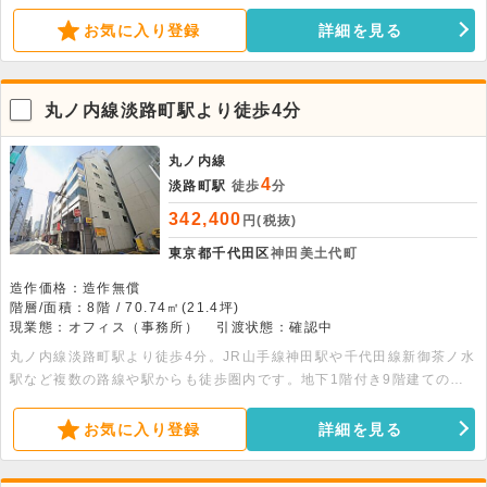
地。約26平米のワンルームとなっており、物販やオフィスにおすすめ
です。お気軽にお問い合わせください。
お気に入り登録
詳細を見る
丸ノ内線淡路町駅より徒歩4分
丸ノ内線
4
淡路町駅
徒歩
分
342,400
円(税抜)
東京都千代田区
神田美土代町
造作価格：造作無償
階層/面積：8階 / 70.74㎡(21.4坪)
現業態：オフィス（事務所）
引渡状態：確認中
丸ノ内線淡路町駅より徒歩4分。JR山手線神田駅や千代田線新御茶ノ水
駅など複数の路線や駅からも徒歩圏内です。地下1階付き9階建ての建
物の8階部分、21.40坪の貸事務所です。エレベーター・個別空調・男
女別トイレ・機械警備完備です。
お気に入り登録
詳細を見る