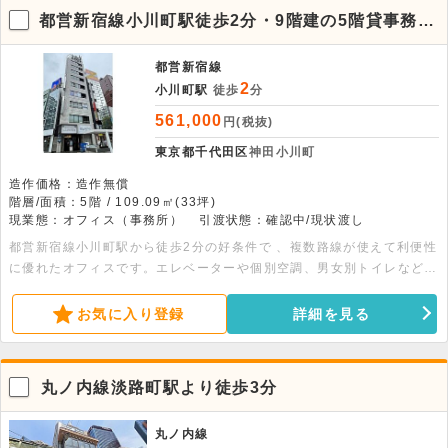
都営新宿線小川町駅徒歩2分・9階建の5階貸事務所
ビル
都営新宿線
2
小川町駅
徒歩
分
561,000
円(税抜)
東京都千代田区
神田小川町
造作価格：造作無償
階層/面積：5階 / 109.09㎡(33坪)
現業態：オフィス（事務所）
引渡状態：確認中/現状渡し
都営新宿線小川町駅から徒歩2分の好条件で 、複数路線が使えて利便性
に優れたオフィスです。エレベーターや個別空調、男女別トイレなどの
充実した設備が整っています。落ち着いたビジネス環境をお探しの方に
おすすめです。お早めにお問い合わせください。
お気に入り登録
詳細を見る
丸ノ内線淡路町駅より徒歩3分
丸ノ内線