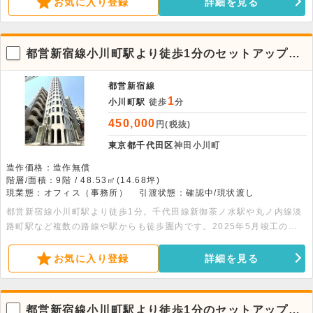
お気に入り登録
詳細を見る
都営新宿線小川町駅より徒歩1分のセットアップオ
フィス物件【9階】
都営新宿線
1
小川町駅
徒歩
分
450,000
円(税抜)
東京都千代田区
神田小川町
造作価格：造作無償
階層/面積：9階 / 48.53㎡(14.68坪)
現業態：オフィス（事務所）
引渡状態：確認中/現状渡し
都営新宿線小川町駅より徒歩1分。千代田線新御茶ノ水駅や丸ノ内線淡
路町駅など複数の路線や駅からも徒歩圏内です。2025年5月竣工のデ
ザイナーズビルです。2階に共有ラウンジがあります。詳細はお問合せ
下さい。
お気に入り登録
詳細を見る
都営新宿線小川町駅より徒歩1分のセットアップオ