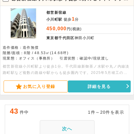
フィス物件【8階】
都営新宿線
1
小川町駅
徒歩
分
450,000
円(税抜)
東京都千代田区
神田小川町
造作価格：造作無償
階層/面積：8階 / 48.53㎡(14.68坪)
現業態：オフィス（事務所）
引渡状態：確認中/現状渡し
都営新宿線小川町駅より徒歩1分。千代田線新御茶ノ水駅や丸ノ内線淡
路町駅など複数の路線や駅からも徒歩圏内です。2025年5月竣工のデ
ザイナーズビルです。2階に共有ラウンジがあります。詳細はお問合せ
下さい。
お気に入り登録
詳細を見る
43
件中
1件～20件を表示
次へ