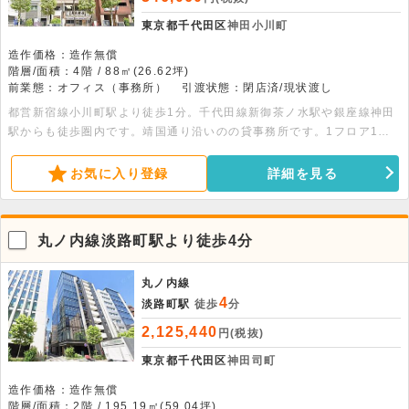
東京都千代田区
神田小川町
造作価格：造作無償
階層/面積：4階 / 88㎡(26.62坪)
前業態：オフィス（事務所）
引渡状態：閉店済/現状渡し
都営新宿線小川町駅より徒歩1分。千代田線新御茶ノ水駅や銀座線神田
駅からも徒歩圏内です。靖国通り沿いのの貸事務所です。1フロア1テ
ナント、事務所仕様となっております。即日お引渡し可能です。
お気に入り登録
詳細を見る
丸ノ内線淡路町駅より徒歩4分
丸ノ内線
4
淡路町駅
徒歩
分
2,125,440
円(税抜)
東京都千代田区
神田司町
造作価格：造作無償
階層/面積：2階 / 195.19㎡(59.04坪)