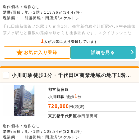
造作価格：造作なし
階層/面積：地下2階 / 113.96㎡(34.47坪)
現業態：
引渡状態：閉店済/スケルトン
千代田線新御茶ノ水駅より徒歩1分。都営新宿線小川町駅やJR中央線御
茶ノ水駅など複数の路線や駅からも徒歩圏内です。スタイリッシュな外
観のビルです。2024年に大規模修繕工事実施済みです。周辺は飲食店
1
人がお気に入り登録しています
も充実しているエリアです。
お気に入り登録
詳細を見る
小川町駅徒歩1分・千代田区商業地域の地下1階、
幅広い業態に対応
都営新宿線
1
小川町駅
徒歩
分
720,000
円(税抜)
東京都千代田区
神田須田町
造作価格：造作なし
階層/面積：地下1階 / 108.84㎡(32.92坪)
現業態：
引渡状態：閉店済/スケルトン