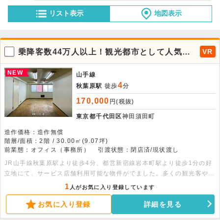
リスト表示
地図表示
乗降客数44万人以上！観光都市として人気の
VR
秋葉原駅より徒歩4分の2階店舗がでました。
NEW
山手線
4
秋葉原駅
徒歩
分
170,000
円(税抜)
東京都千代田区
神田須田町
造作価格：造作無償
階層/面積：2階 / 30.00㎡(9.07坪)
前業態：オフィス（事務所）
引渡状態：閉店済/現状渡し
JR山手線秋葉原駅より徒歩4分、都営新宿線岩本町駅より徒歩1分の好
立地にて、サービス店舗利用可能な物件がでました。多くの観光客やビ
ジネスマンの見込める立地です。物販やサービス店等の利用が可能にな
1
人がお気に入り登録しています
ります。2階外壁部分へは大きく看板設置も可能です。是非お早めにお
お気に入り登録
詳細を見る
問い合わせください。