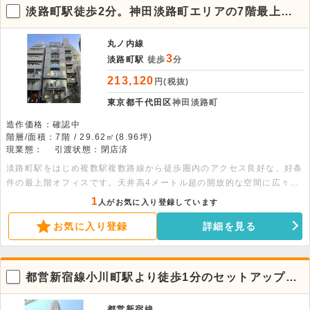
淡路町駅徒歩2分。神田淡路町エリアの7階最上階
貸事務所
丸ノ内線
3
淡路町駅
徒歩
分
213,120
円(税抜)
東京都千代田区
神田淡路町
造作価格：確認中
階層/面積：7階 / 29.62㎡(8.96坪)
現業態：
引渡状態：閉店済
淡路町駅をはじめ複数駅複数路線から徒歩圏内のアクセス良好な、好条
件の最上階オフィスです。天井高4メートル超の開放的な空間に広々バ
ルコニー付き。サービス店舗もご相談可能です。詳細についてはお問い
1
人がお気に入り登録しています
合わせください。
お気に入り登録
詳細を見る
都営新宿線小川町駅より徒歩1分のセットアップオ
フィス物件【13階】
都営新宿線