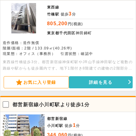
東西線
3
竹橋駅
徒歩
分
805,200
円(税抜)
東京都千代田区
神田錦町
造作価格：造作無償
階層/面積：2階 / 133.09㎡(40.26坪)
現業態：オフィス（事務所）
引渡状態：確認中
東西線竹橋徒歩3分。都営新宿線神保町駅やJR山手線神田駅など複数の
路線や駅からも徒歩圏内です。地下1階付き8階建ての建物の2階部分、
133.09平米の貸事務所です。1フロア1テナントとなっております。
OAフロア・トイレ完備です。
お気に入り登録
詳細を見る
都営新宿線小川町駅より徒歩1分
都営新宿線
1
小川町駅
徒歩
分
346,060
円(税抜)