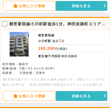
完備です。
お気に入り登録
詳細を見る
都営新宿線小川町駅徒歩1分。神田淡路町エリアの
5階店舗物件。
都営新宿線
1
小川町駅
徒歩
分
190,200
円(税抜)
東京都千代田区
神田淡路町
造作価格：確認中
階層/面積：5階 / 52.4㎡(15.85坪)
現業態：
引渡状態：営業中
3駅利用可能でアクセスに優れた条件の物件です。5階のワンフロアを
贅沢に活用でき 、室内LED照明や更新済みのエアコンなど設備も充
実。詳細につきましてはお問い合わせください。
お気に入り登録
詳細を見る