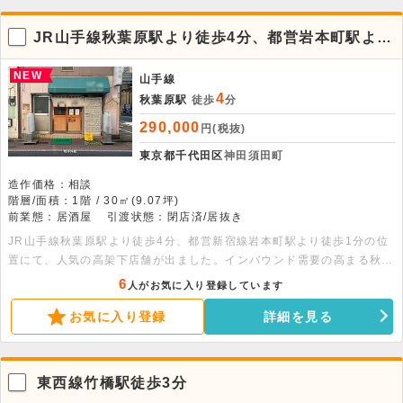
JR山手線秋葉原駅より徒歩4分、都営岩本町駅より
徒歩2分の高架下、居酒屋居抜き路面店舗が出まし
た。
NEW
山手線
4
秋葉原駅
徒歩
分
290,000
円(税抜)
東京都千代田区
神田須田町
造作価格：相談
階層/面積：1階 / 30㎡(9.07坪)
前業態：居酒屋
引渡状態：閉店済/居抜き
JR山手線秋葉原駅より徒歩4分、都営新宿線岩本町駅より徒歩1分の位
置にて、人気の高架下店舗が出ました。インバウンド需要の高まる秋葉
原、ビジネス立地の岩本町の両軸から集客の見込める物件となります。
6
人がお気に入り登録しています
是非お早めにお問合せください。
お気に入り登録
詳細を見る
東西線竹橋駅徒歩3分