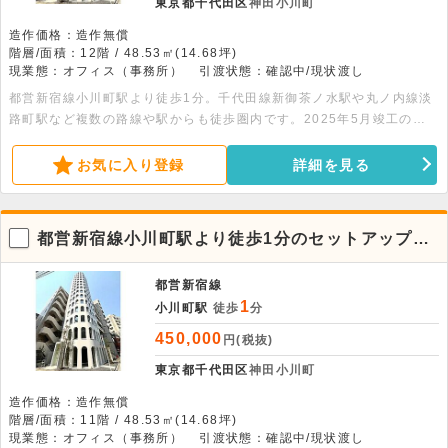
東京都千代田区
神田小川町
造作価格：造作無償
階層/面積：12階 / 48.53㎡(14.68坪)
現業態：オフィス（事務所）
引渡状態：確認中/現状渡し
都営新宿線小川町駅より徒歩1分。千代田線新御茶ノ水駅や丸ノ内線淡
路町駅など複数の路線や駅からも徒歩圏内です。2025年5月竣工のデ
ザイナーズビルです。2階に共有ラウンジがあります。詳細はお問合せ
下さい。
お気に入り登録
詳細を見る
都営新宿線小川町駅より徒歩1分のセットアップオ
フィス物件【11階】
都営新宿線
1
小川町駅
徒歩
分
450,000
円(税抜)
東京都千代田区
神田小川町
造作価格：造作無償
階層/面積：11階 / 48.53㎡(14.68坪)
現業態：オフィス（事務所）
引渡状態：確認中/現状渡し