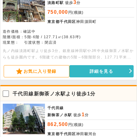
3
淡路町駅
徒歩
分
750,000
円(税抜)
東京都千代田区
神田須田町
造作価格：確認中
階層/面積：5階-6階 / 127.71㎡(38.63坪)
現業態：
引渡状態：閉店済
丸ノ内線淡路町駅より徒歩3分。銀座線神田駅やJR中央線御茶ノ水駅か
らも徒歩圏内です。6階建ての建物の5階～6階階部分、127.71平米の
物件です。オフィス街でありながら老舗の店舗もあり、需要のあるエリ
アです。
お気に入り登録
詳細を見る
千代田線新御茶ノ水駅より徒歩1分
千代田線
1
新御茶ノ水駅
徒歩
分
862,500
円(税抜)
東京都千代田区
神田駿河台