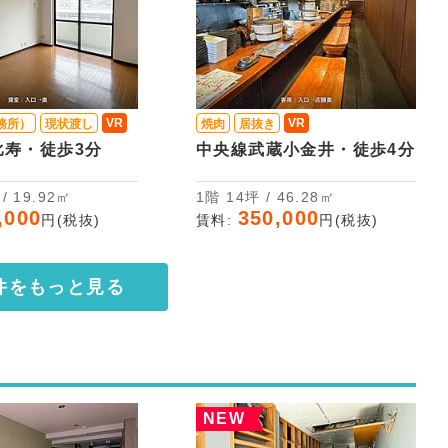
VR
VR
務所）
現状渡し
焼肉
居抜き
比寿・徒歩3分
中央線武蔵小金井・徒歩4分
坪 / 19.92㎡
1階 14坪 / 46.28㎡
,000
350,000
円(税抜)
賃料:
円(税抜)
件をもっと見る
NEW