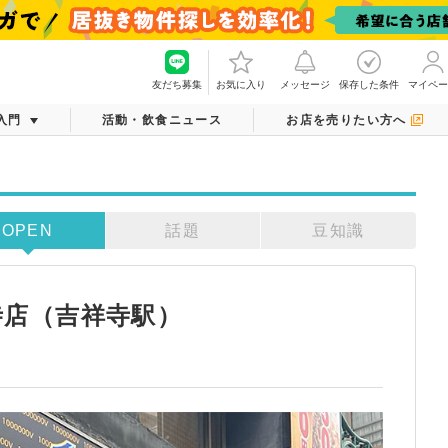
友だち募集
お気に入り
メッセージ
保存した条件
マイペー
入門
活動・飲食ニュース
お店を売りたい方へ
OPEN
話題
豆知識
祥寺店（吉祥寺駅）