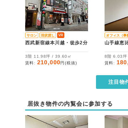
VR
サロン
現状渡し
オフィス（事
西武新宿線本川越・徒歩2分
山手線恵
3階 11.98坪 / 39.60㎡
8階 6.03
210,000
180
賃料:
円(税抜)
賃料:
注目物
居抜き物件の内覧会に参加する