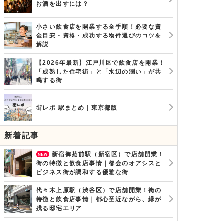
お酒を出すには？
小さい飲食店を開業する全手順！必要な資
金目安・資格・成功する物件選びのコツを
解説
【2026年最新】江戸川区で飲食店を開業！
「成熟した住宅街」と「水辺の潤い」が共
鳴する街
街レポ 駅まとめ｜東京都版
新着記事
新宿御苑前駅（新宿区）で店舗開業！
街の特徴と飲食店事情｜都会のオアシスと
ビジネス街が調和する優雅な街
代々木上原駅（渋谷区）で店舗開業！街の
特徴と飲食店事情｜都心至近ながら、緑が
残る邸宅エリア