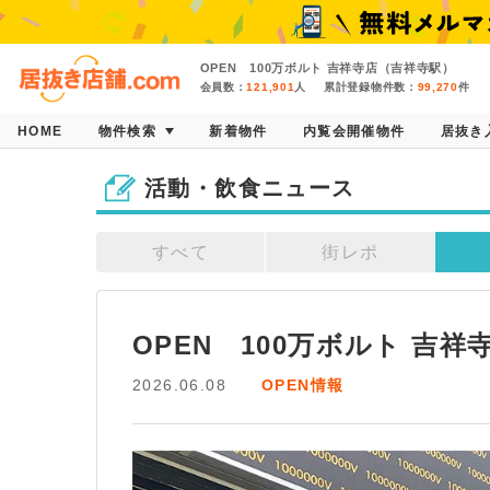
OPEN 100万ボルト 吉祥寺店（吉祥寺駅）
会員数：
121,901
人
累計登録物件数：
99,270
件
HOME
物件検索
新着物件
内覧会開催物件
居抜き
活動・飲食ニュース
すべて
街レポ
OPEN　100万ボルト 吉
2026.06.08
OPEN情報