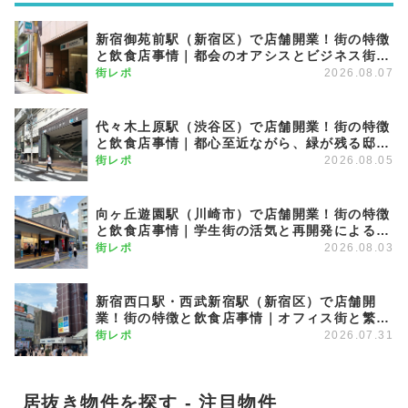
新宿御苑前駅（新宿区）で店舗開業！街の特徴
と飲食店事情｜都会のオアシスとビジネス街が
調和する優雅な街
街レポ
2026.08.07
代々木上原駅（渋谷区）で店舗開業！街の特徴
と飲食店事情｜都心至近ながら、緑が残る邸宅
エリア
街レポ
2026.08.05
向ヶ丘遊園駅（川崎市）で店舗開業！街の特徴
と飲食店事情｜学生街の活気と再開発による発
展が期待できる注目のエリア
街レポ
2026.08.03
新宿西口駅・西武新宿駅（新宿区）で店舗開
業！街の特徴と飲食店事情｜オフィス街と繁華
街を繋ぐグラデーション商圏
街レポ
2026.07.31
居抜き物件を探す - 注目物件