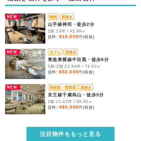
NEW
焼肉
居抜き
山手線神田・徒歩2分
1階 13坪 / 42.98㎡
610,000
賃料:
円(税抜)
NEW
カフェ
居抜き
東急東横線中目黒・徒歩8分
1階-2階 22.54坪 / 74.52㎡
650,000
賃料:
円(税抜)
NEW
美容室・理容室
居抜き
京王線千歳烏山・徒歩5分
1階 21.02坪 / 69.50㎡
490,000
賃料:
円(税抜)
注目物件をもっと見る